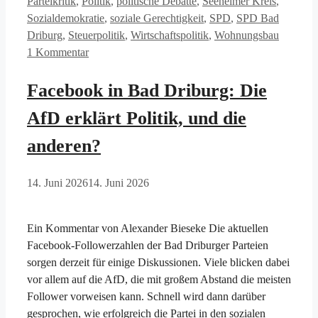
Parteikritik
,
Politik
,
politische Debatte
,
Seeheimer Kreis
,
Sozialdemokratie
,
soziale Gerechtigkeit
,
SPD
,
SPD Bad
Driburg
,
Steuerpolitik
,
Wirtschaftspolitik
,
Wohnungsbau
1 Kommentar
Facebook in Bad Driburg: Die
AfD erklärt Politik, und die
anderen?
14. Juni 2026
14. Juni 2026
Ein Kommentar von Alexander Bieseke Die aktuellen
Facebook-Followerzahlen der Bad Driburger Parteien
sorgen derzeit für einige Diskussionen. Viele blicken dabei
vor allem auf die AfD, die mit großem Abstand die meisten
Follower vorweisen kann. Schnell wird dann darüber
gesprochen, wie erfolgreich die Partei in den sozialen