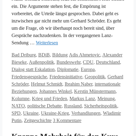
ein. Die Argumente stehen fest, die Empörung ist
vorbereitet, die Urteile längst gesprochen. Dabei geht es
inzwischen gar nicht mehr um Gerhard Schröder. Es geht
um die Frage, ob wir überhaupt noch bereit sind, über
Gespräche nachzudenken. In der vergangenen Lanz-
Sendung …
Weiterlesen
Kategorien
Schlagwörter
Bad Driburg
,
BDiB
,
Bildung
Adis Ahmetovic
,
Alexander
Bieseke
,
Außenpolitik
,
Bundeswehr
,
CDU
,
Deutschland
,
Dialog statt Eskalation
,
Diplomatie
,
Europa
,
Friedensgespräche
,
Friedensinitiative
,
Geopolitik
,
Gerhard
Schröder
,
Helmut Schmidt
,
Ibrahim Naber
,
internationale
Beziehungen
,
Johannes Winkel
,
Kerstin Münstermann
,
Kolumne
,
Krieg und Frieden
,
Markus Lanz
,
Meinung
,
NATO
,
politische Debatte
,
Russland
,
Sicherheitspolitik
,
SPD
,
Ukraine
,
Ukraine-Krieg
,
Verhandlungen
,
Wladimir
Putin
,
Zeitgeschichte
3 Kommentare