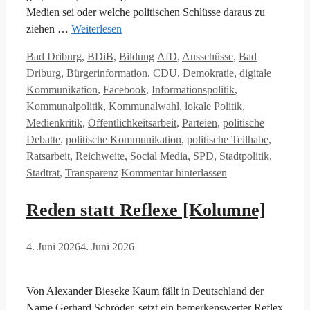
Medien sei oder welche politischen Schlüsse daraus zu
ziehen …
Weiterlesen
Kategorien
Schlagwörter
Bad Driburg
,
BDiB
,
Bildung
AfD
,
Ausschüsse
,
Bad
Driburg
,
Bürgerinformation
,
CDU
,
Demokratie
,
digitale
Kommunikation
,
Facebook
,
Informationspolitik
,
Kommunalpolitik
,
Kommunalwahl
,
lokale Politik
,
Medienkritik
,
Öffentlichkeitsarbeit
,
Parteien
,
politische
Debatte
,
politische Kommunikation
,
politische Teilhabe
,
Ratsarbeit
,
Reichweite
,
Social Media
,
SPD
,
Stadtpolitik
,
Stadtrat
,
Transparenz
Kommentar hinterlassen
Reden statt Reflexe [Kolumne]
4. Juni 2026
4. Juni 2026
Von Alexander Bieseke Kaum fällt in Deutschland der
Name Gerhard Schröder, setzt ein bemerkenswerter Reflex