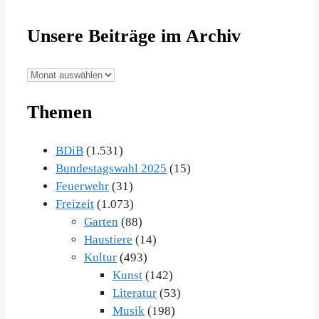
Unsere Beiträge im Archiv
Unsere
Beiträge
Themen
im
Archiv
BDiB
(1.531)
Bundestagswahl 2025
(15)
Feuerwehr
(31)
Freizeit
(1.073)
Garten
(88)
Haustiere
(14)
Kultur
(493)
Kunst
(142)
Literatur
(53)
Musik
(198)