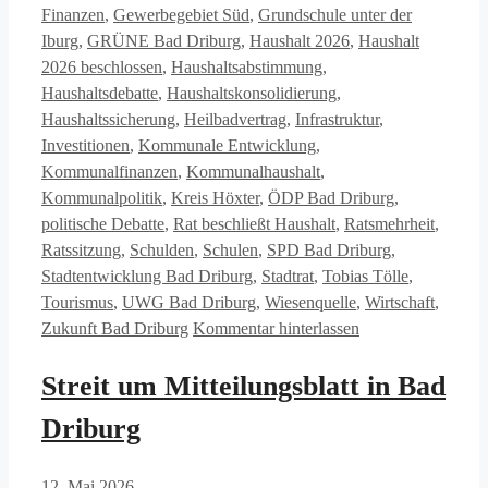
Finanzen
,
Gewerbegebiet Süd
,
Grundschule unter der
Iburg
,
GRÜNE Bad Driburg
,
Haushalt 2026
,
Haushalt
2026 beschlossen
,
Haushaltsabstimmung
,
Haushaltsdebatte
,
Haushaltskonsolidierung
,
Haushaltssicherung
,
Heilbadvertrag
,
Infrastruktur
,
Investitionen
,
Kommunale Entwicklung
,
Kommunalfinanzen
,
Kommunalhaushalt
,
Kommunalpolitik
,
Kreis Höxter
,
ÖDP Bad Driburg
,
politische Debatte
,
Rat beschließt Haushalt
,
Ratsmehrheit
,
Ratssitzung
,
Schulden
,
Schulen
,
SPD Bad Driburg
,
Stadtentwicklung Bad Driburg
,
Stadtrat
,
Tobias Tölle
,
Tourismus
,
UWG Bad Driburg
,
Wiesenquelle
,
Wirtschaft
,
Zukunft Bad Driburg
Kommentar hinterlassen
Streit um Mitteilungsblatt in Bad
Driburg
12. Mai 2026