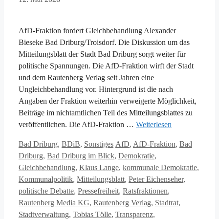
AfD-Fraktion fordert Gleichbehandlung Alexander
Bieseke Bad Driburg/Troisdorf. Die Diskussion um das
Mitteilungsblatt der Stadt Bad Driburg sorgt weiter für
politische Spannungen. Die AfD-Fraktion wirft der Stadt
und dem Rautenberg Verlag seit Jahren eine
Ungleichbehandlung vor. Hintergrund ist die nach
Angaben der Fraktion weiterhin verweigerte Möglichkeit,
Beiträge im nichtamtlichen Teil des Mitteilungsblattes zu
veröffentlichen. Die AfD-Fraktion …
Weiterlesen
Kategorien
Schlagwörter
Bad Driburg
,
BDiB
,
Sonstiges
AfD
,
AfD-Fraktion
,
Bad
Driburg
,
Bad Driburg im Blick
,
Demokratie
,
Gleichbehandlung
,
Klaus Lange
,
kommunale Demokratie
,
Kommunalpolitik
,
Mitteilungsblatt
,
Peter Eichenseher
,
politische Debatte
,
Pressefreiheit
,
Ratsfraktionen
,
Rautenberg Media KG
,
Rautenberg Verlag
,
Stadtrat
,
Stadtverwaltung
,
Tobias Tölle
,
Transparenz
,