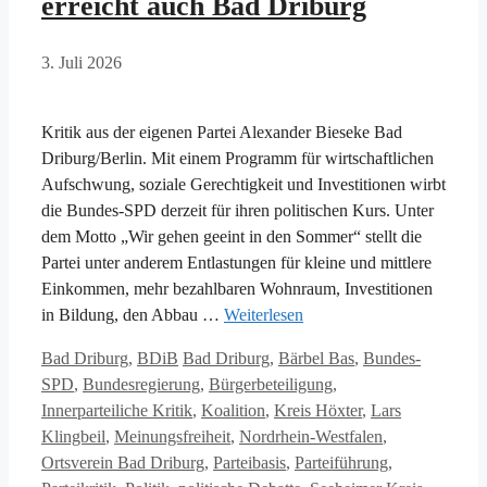
erreicht auch Bad Driburg
3. Juli 2026
Kritik aus der eigenen Partei Alexander Bieseke Bad
Driburg/Berlin. Mit einem Programm für wirtschaftlichen
Aufschwung, soziale Gerechtigkeit und Investitionen wirbt
die Bundes-SPD derzeit für ihren politischen Kurs. Unter
dem Motto „Wir gehen geeint in den Sommer“ stellt die
Partei unter anderem Entlastungen für kleine und mittlere
Einkommen, mehr bezahlbaren Wohnraum, Investitionen
in Bildung, den Abbau …
Weiterlesen
Kategorien
Schlagwörter
Bad Driburg
,
BDiB
Bad Driburg
,
Bärbel Bas
,
Bundes-
SPD
,
Bundesregierung
,
Bürgerbeteiligung
,
Innerparteiliche Kritik
,
Koalition
,
Kreis Höxter
,
Lars
Klingbeil
,
Meinungsfreiheit
,
Nordrhein-Westfalen
,
Ortsverein Bad Driburg
,
Parteibasis
,
Parteiführung
,