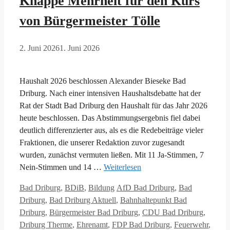
Knappe Mehrheit für den Kurs
von Bürgermeister Tölle
2. Juni 2026
1. Juni 2026
Haushalt 2026 beschlossen Alexander Bieseke Bad
Driburg. Nach einer intensiven Haushaltsdebatte hat der
Rat der Stadt Bad Driburg den Haushalt für das Jahr 2026
heute beschlossen. Das Abstimmungsergebnis fiel dabei
deutlich differenzierter aus, als es die Redebeiträge vieler
Fraktionen, die unserer Redaktion zuvor zugesandt
wurden, zunächst vermuten ließen. Mit 11 Ja-Stimmen, 7
Nein-Stimmen und 14 …
Weiterlesen
Kategorien
Schlagwörter
Bad Driburg
,
BDiB
,
Bildung
AfD Bad Driburg
,
Bad
Driburg
,
Bad Driburg Aktuell
,
Bahnhaltepunkt Bad
Driburg
,
Bürgermeister Bad Driburg
,
CDU Bad Driburg
,
Driburg Therme
,
Ehrenamt
,
FDP Bad Driburg
,
Feuerwehr
,