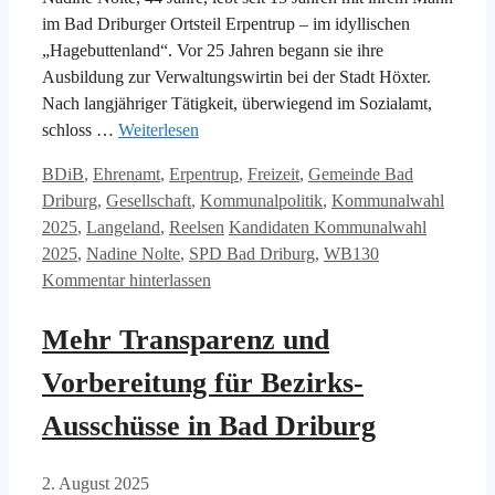
im Bad Driburger Ortsteil Erpentrup – im idyllischen
„Hagebuttenland“. Vor 25 Jahren begann sie ihre
Ausbildung zur Verwaltungswirtin bei der Stadt Höxter.
Nach langjähriger Tätigkeit, überwiegend im Sozialamt,
schloss …
Weiterlesen
Kategorien
BDiB
,
Ehrenamt
,
Erpentrup
,
Freizeit
,
Gemeinde Bad
Driburg
,
Gesellschaft
,
Kommunalpolitik
,
Kommunalwahl
Schlagwörter
2025
,
Langeland
,
Reelsen
Kandidaten Kommunalwahl
2025
,
Nadine Nolte
,
SPD Bad Driburg
,
WB130
Kommentar hinterlassen
Mehr Transparenz und
Vorbereitung für Bezirks-
Ausschüsse in Bad Driburg
2. August 2025