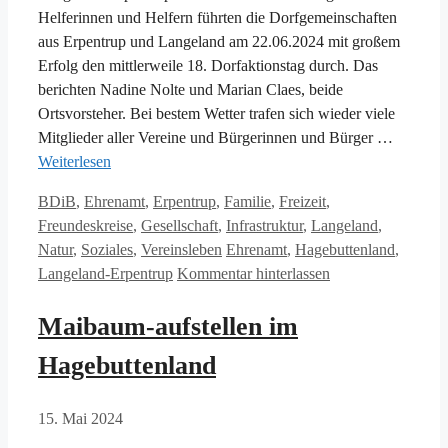
Helferinnen und Helfern führten die Dorfgemeinschaften
aus Erpentrup und Langeland am 22.06.2024 mit großem
Erfolg den mittlerweile 18. Dorfaktionstag durch. Das
berichten Nadine Nolte und Marian Claes, beide
Ortsvorsteher. Bei bestem Wetter trafen sich wieder viele
Mitglieder aller Vereine und Bürgerinnen und Bürger …
Weiterlesen
Kategorien
BDiB
,
Ehrenamt
,
Erpentrup
,
Familie
,
Freizeit
,
Freundeskreise
,
Gesellschaft
,
Infrastruktur
,
Langeland
,
Schlagwörter
Natur
,
Soziales
,
Vereinsleben
Ehrenamt
,
Hagebuttenland
,
Langeland-Erpentrup
Kommentar hinterlassen
Maibaum-aufstellen im
Hagebuttenland
15. Mai 2024