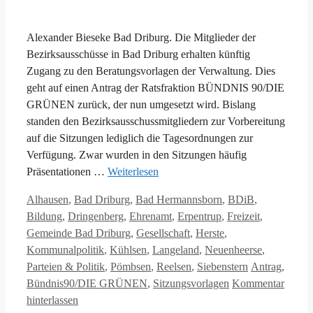
Alexander Bieseke Bad Driburg. Die Mitglieder der
Bezirksausschüsse in Bad Driburg erhalten künftig
Zugang zu den Beratungsvorlagen der Verwaltung. Dies
geht auf einen Antrag der Ratsfraktion BÜNDNIS 90/DIE
GRÜNEN zurück, der nun umgesetzt wird. Bislang
standen den Bezirksausschussmitgliedern zur Vorbereitung
auf die Sitzungen lediglich die Tagesordnungen zur
Verfügung. Zwar wurden in den Sitzungen häufig
Präsentationen …
Weiterlesen
Kategorien
Alhausen
,
Bad Driburg
,
Bad Hermannsborn
,
BDiB
,
Bildung
,
Dringenberg
,
Ehrenamt
,
Erpentrup
,
Freizeit
,
Gemeinde Bad Driburg
,
Gesellschaft
,
Herste
,
Kommunalpolitik
,
Kühlsen
,
Langeland
,
Neuenheerse
,
Schlagwörter
Parteien & Politik
,
Pömbsen
,
Reelsen
,
Siebenstern
Antrag
,
Bündnis90/DIE GRÜNEN
,
Sitzungsvorlagen
Kommentar
hinterlassen