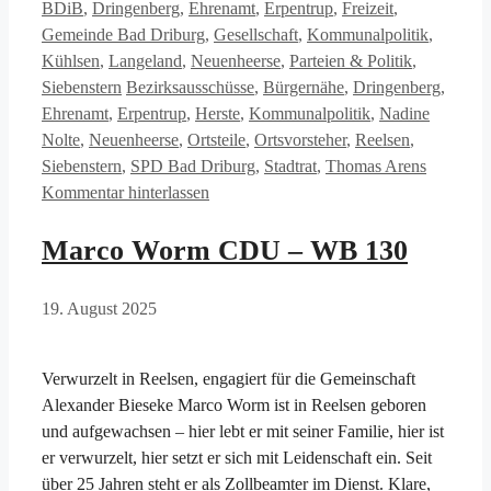
Kategorien
BDiB
,
Dringenberg
,
Ehrenamt
,
Erpentrup
,
Freizeit
,
Gemeinde Bad Driburg
,
Gesellschaft
,
Kommunalpolitik
,
Kühlsen
,
Langeland
,
Neuenheerse
,
Parteien & Politik
,
Schlagwörter
Siebenstern
Bezirksausschüsse
,
Bürgernähe
,
Dringenberg
,
Ehrenamt
,
Erpentrup
,
Herste
,
Kommunalpolitik
,
Nadine
Nolte
,
Neuenheerse
,
Ortsteile
,
Ortsvorsteher
,
Reelsen
,
Siebenstern
,
SPD Bad Driburg
,
Stadtrat
,
Thomas Arens
Kommentar hinterlassen
Marco Worm CDU – WB 130
19. August 2025
Verwurzelt in Reelsen, engagiert für die Gemeinschaft
Alexander Bieseke Marco Worm ist in Reelsen geboren
und aufgewachsen – hier lebt er mit seiner Familie, hier ist
er verwurzelt, hier setzt er sich mit Leidenschaft ein. Seit
über 25 Jahren steht er als Zollbeamter im Dienst. Klare,