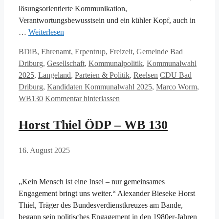
lösungsorientierte Kommunikation,
Verantwortungsbewusstsein und ein kühler Kopf, auch in
…
Weiterlesen
Kategorien
BDiB
,
Ehrenamt
,
Erpentrup
,
Freizeit
,
Gemeinde Bad
Driburg
,
Gesellschaft
,
Kommunalpolitik
,
Kommunalwahl
Schlagwörter
2025
,
Langeland
,
Parteien & Politik
,
Reelsen
CDU Bad
Driburg
,
Kandidaten Kommunalwahl 2025
,
Marco Worm
,
WB130
Kommentar hinterlassen
Horst Thiel ÖDP – WB 130
16. August 2025
„Kein Mensch ist eine Insel – nur gemeinsames
Engagement bringt uns weiter.“ Alexander Bieseke Horst
Thiel, Träger des Bundesverdienstkreuzes am Bande,
begann sein politisches Engagement in den 1980er-Jahren