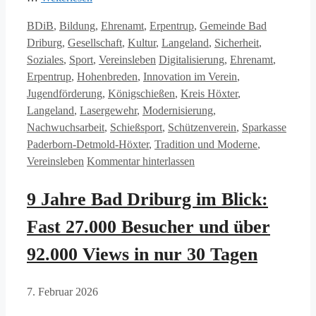
Kategorien
BDiB
,
Bildung
,
Ehrenamt
,
Erpentrup
,
Gemeinde Bad
Driburg
,
Gesellschaft
,
Kultur
,
Langeland
,
Sicherheit
,
Schlagwörter
Soziales
,
Sport
,
Vereinsleben
Digitalisierung
,
Ehrenamt
,
Erpentrup
,
Hohenbreden
,
Innovation im Verein
,
Jugendförderung
,
Königschießen
,
Kreis Höxter
,
Langeland
,
Lasergewehr
,
Modernisierung
,
Nachwuchsarbeit
,
Schießsport
,
Schützenverein
,
Sparkasse
Paderborn-Detmold-Höxter
,
Tradition und Moderne
,
Vereinsleben
Kommentar hinterlassen
9 Jahre Bad Driburg im Blick:
Fast 27.000 Besucher und über
92.000 Views in nur 30 Tagen
7. Februar 2026