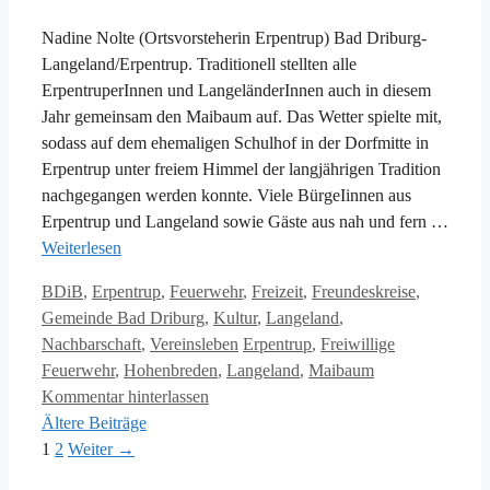
Nadine Nolte (Ortsvorsteherin Erpentrup) Bad Driburg-
Langeland/Erpentrup. Traditionell stellten alle
ErpentruperInnen und LangeländerInnen auch in diesem
Jahr gemeinsam den Maibaum auf. Das Wetter spielte mit,
sodass auf dem ehemaligen Schulhof in der Dorfmitte in
Erpentrup unter freiem Himmel der langjährigen Tradition
nachgegangen werden konnte. Viele BürgeIinnen aus
Erpentrup und Langeland sowie Gäste aus nah und fern …
Weiterlesen
Kategorien
BDiB
,
Erpentrup
,
Feuerwehr
,
Freizeit
,
Freundeskreise
,
Gemeinde Bad Driburg
,
Kultur
,
Langeland
,
Schlagwörter
Nachbarschaft
,
Vereinsleben
Erpentrup
,
Freiwillige
Feuerwehr
,
Hohenbreden
,
Langeland
,
Maibaum
Kommentar hinterlassen
Ältere Beiträge
Seite
Seite
1
2
Weiter
→