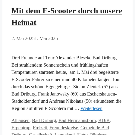
Mit dem E-Scooter durch unsere
Heimat
2. Mai 2025
1. Mai 2025
Drei Freunde auf Tour Alexander Bieseke Bad Driburg.
Bei strahlendem Sonnenschein und frühlingshaften
Temperaturen starteten heute, am 1. Mai drei begeisterte
E-Scooter-Fahrer zu einer rund 40 Kilometer langen Tour
durch das schöne Eggegebirge. Stefan Zientek (57) aus
Bad Driburg, Frank Janowsky (60) aus Eschershausen-
Stadtoldendorf und Andreas Nikolaus (50) erkundeten die
Region auf ihren E-Scootern mit …
Weiterlesen
Kategorien
Alhausen
,
Bad Driburg
,
Bad Hermannsborn
,
BDiB
,
Erpentrup
,
Freizeit
,
Freundeskreise
,
Gemeinde Bad
Driburg
,
Gesellschaft
,
Langeland
,
Natur
,
Pömbsen
,