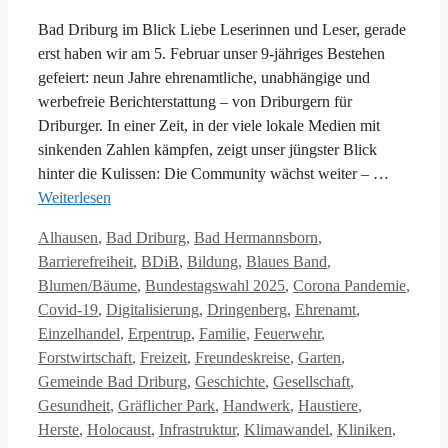
Bad Driburg im Blick Liebe Leserinnen und Leser, gerade
erst haben wir am 5. Februar unser 9-jähriges Bestehen
gefeiert: neun Jahre ehrenamtliche, unabhängige und
werbefreie Berichterstattung – von Driburgern für
Driburger. In einer Zeit, in der viele lokale Medien mit
sinkenden Zahlen kämpfen, zeigt unser jüngster Blick
hinter die Kulissen: Die Community wächst weiter – …
Weiterlesen
Kategorien
Alhausen
,
Bad Driburg
,
Bad Hermannsborn
,
Barrierefreiheit
,
BDiB
,
Bildung
,
Blaues Band
,
Blumen/Bäume
,
Bundestagswahl 2025
,
Corona Pandemie
,
Covid-19
,
Digitalisierung
,
Dringenberg
,
Ehrenamt
,
Einzelhandel
,
Erpentrup
,
Familie
,
Feuerwehr
,
Forstwirtschaft
,
Freizeit
,
Freundeskreise
,
Garten
,
Gemeinde Bad Driburg
,
Geschichte
,
Gesellschaft
,
Gesundheit
,
Gräflicher Park
,
Handwerk
,
Haustiere
,
Herste
,
Holocaust
,
Infrastruktur
,
Klimawandel
,
Kliniken
,