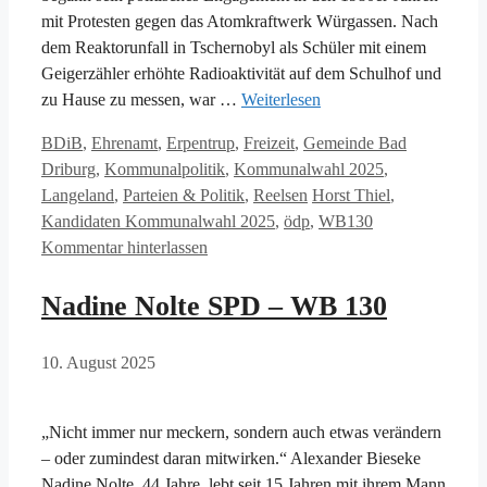
mit Protesten gegen das Atomkraftwerk Würgassen. Nach
dem Reaktorunfall in Tschernobyl als Schüler mit einem
Geigerzähler erhöhte Radioaktivität auf dem Schulhof und
zu Hause zu messen, war …
Weiterlesen
Kategorien
BDiB
,
Ehrenamt
,
Erpentrup
,
Freizeit
,
Gemeinde Bad
Driburg
,
Kommunalpolitik
,
Kommunalwahl 2025
,
Schlagwörter
Langeland
,
Parteien & Politik
,
Reelsen
Horst Thiel
,
Kandidaten Kommunalwahl 2025
,
ödp
,
WB130
Kommentar hinterlassen
Nadine Nolte SPD – WB 130
10. August 2025
„Nicht immer nur meckern, sondern auch etwas verändern
– oder zumindest daran mitwirken.“ Alexander Bieseke
Nadine Nolte, 44 Jahre, lebt seit 15 Jahren mit ihrem Mann