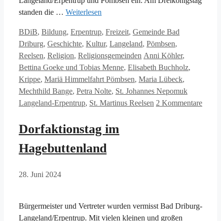
Langeland/Erpentrup und Pömbsen ein. Am Dreikönigstag
standen die …
Weiterlesen
Kategorien
BDiB
,
Bildung
,
Erpentrup
,
Freizeit
,
Gemeinde Bad
Driburg
,
Geschichte
,
Kultur
,
Langeland
,
Pömbsen
,
Schlagwörter
Reelsen
,
Religion
,
Religionsgemeinden
Anni Köhler
,
Bettina Goeke und Tobias Menne
,
Elisabeth Buchholz
,
Krippe
,
Mariä Himmelfahrt Pömbsen
,
Maria Lübeck
,
Mechthild Bange
,
Petra Nolte
,
St. Johannes Nepomuk
Langeland-Erpentrup
,
St. Martinus Reelsen
2 Kommentare
Dorfaktionstag im
Hagebuttenland
28. Juni 2024
Bürgermeister und Vertreter wurden vermisst Bad Driburg-
Langeland/Erpentrup. Mit vielen kleinen und großen