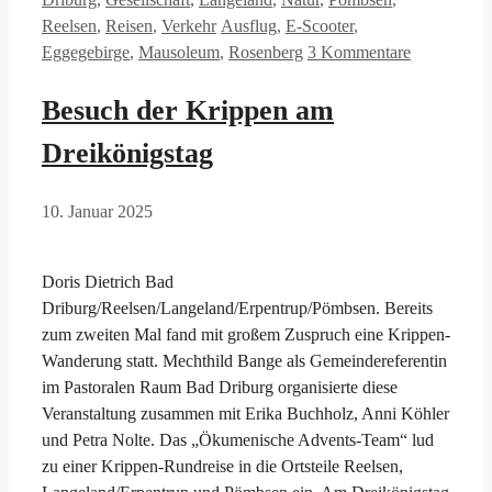
Schlagwörter
Reelsen
,
Reisen
,
Verkehr
Ausflug
,
E-Scooter
,
Eggegebirge
,
Mausoleum
,
Rosenberg
3 Kommentare
Besuch der Krippen am
Dreikönigstag
10. Januar 2025
Doris Dietrich Bad
Driburg/Reelsen/Langeland/Erpentrup/Pömbsen. Bereits
zum zweiten Mal fand mit großem Zuspruch eine Krippen-
Wanderung statt. Mechthild Bange als Gemeindereferentin
im Pastoralen Raum Bad Driburg organisierte diese
Veranstaltung zusammen mit Erika Buchholz, Anni Köhler
und Petra Nolte. Das „Ökumenische Advents-Team“ lud
zu einer Krippen-Rundreise in die Ortsteile Reelsen,