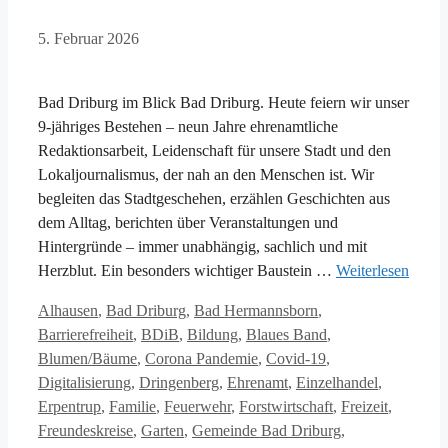
5. Februar 2026
Bad Driburg im Blick Bad Driburg. Heute feiern wir unser
9-jähriges Bestehen – neun Jahre ehrenamtliche
Redaktionsarbeit, Leidenschaft für unsere Stadt und den
Lokaljournalismus, der nah an den Menschen ist. Wir
begleiten das Stadtgeschehen, erzählen Geschichten aus
dem Alltag, berichten über Veranstaltungen und
Hintergründe – immer unabhängig, sachlich und mit
Herzblut. Ein besonders wichtiger Baustein …
Weiterlesen
Kategorien
Alhausen
,
Bad Driburg
,
Bad Hermannsborn
,
Barrierefreiheit
,
BDiB
,
Bildung
,
Blaues Band
,
Blumen/Bäume
,
Corona Pandemie
,
Covid-19
,
Digitalisierung
,
Dringenberg
,
Ehrenamt
,
Einzelhandel
,
Erpentrup
,
Familie
,
Feuerwehr
,
Forstwirtschaft
,
Freizeit
,
Freundeskreise
,
Garten
,
Gemeinde Bad Driburg
,