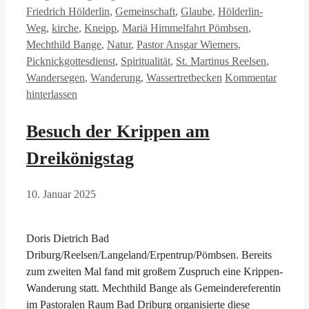
Friedrich Hölderlin
,
Gemeinschaft
,
Glaube
,
Hölderlin-
Weg
,
kirche
,
Kneipp
,
Mariä Himmelfahrt Pömbsen
,
Mechthild Bange
,
Natur
,
Pastor Ansgar Wiemers
,
Picknickgottesdienst
,
Spiritualität
,
St. Martinus Reelsen
,
Wandersegen
,
Wanderung
,
Wassertretbecken
Kommentar
hinterlassen
Besuch der Krippen am
Dreikönigstag
10. Januar 2025
Doris Dietrich Bad
Driburg/Reelsen/Langeland/Erpentrup/Pömbsen. Bereits
zum zweiten Mal fand mit großem Zuspruch eine Krippen-
Wanderung statt. Mechthild Bange als Gemeindereferentin
im Pastoralen Raum Bad Driburg organisierte diese