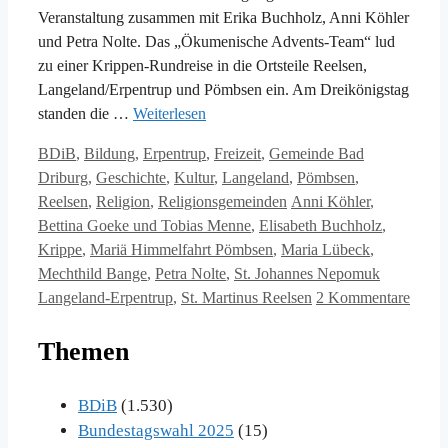
Veranstaltung zusammen mit Erika Buchholz, Anni Köhler
und Petra Nolte. Das „Ökumenische Advents-Team“ lud
zu einer Krippen-Rundreise in die Ortsteile Reelsen,
Langeland/Erpentrup und Pömbsen ein. Am Dreikönigstag
standen die …
Weiterlesen
Kategorien
BDiB
,
Bildung
,
Erpentrup
,
Freizeit
,
Gemeinde Bad
Driburg
,
Geschichte
,
Kultur
,
Langeland
,
Pömbsen
,
Schlagwörter
Reelsen
,
Religion
,
Religionsgemeinden
Anni Köhler
,
Bettina Goeke und Tobias Menne
,
Elisabeth Buchholz
,
Krippe
,
Mariä Himmelfahrt Pömbsen
,
Maria Lübeck
,
Mechthild Bange
,
Petra Nolte
,
St. Johannes Nepomuk
Langeland-Erpentrup
,
St. Martinus Reelsen
2 Kommentare
Themen
BDiB
(1.530)
Bundestagswahl 2025
(15)