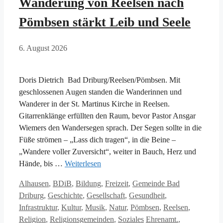
Wanderung von Reelsen nach
Pömbsen stärkt Leib und Seele
6. August 2026
Doris Dietrich Bad Driburg/Reelsen/Pömbsen. Mit
geschlossenen Augen standen die Wanderinnen und
Wanderer in der St. Martinus Kirche in Reelsen.
Gitarrenklänge erfüllten den Raum, bevor Pastor Ansgar
Wiemers den Wandersegen sprach. Der Segen sollte in die
Füße strömen – „Lass dich tragen“, in die Beine –
„Wandere voller Zuversicht“, weiter in Bauch, Herz und
Hände, bis …
Weiterlesen
Kategorien
Alhausen
,
BDiB
,
Bildung
,
Freizeit
,
Gemeinde Bad
Driburg
,
Geschichte
,
Gesellschaft
,
Gesundheit
,
Infrastruktur
,
Kultur
,
Musik
,
Natur
,
Pömbsen
,
Reelsen
,
Schlagwörter
Religion
,
Religionsgemeinden
,
Soziales
Ehrenamt.
,