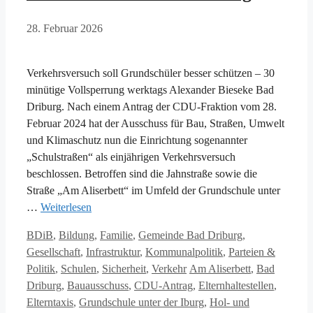
28. Februar 2026
Verkehrsversuch soll Grundschüler besser schützen – 30
minütige Vollsperrung werktags Alexander Bieseke Bad
Driburg. Nach einem Antrag der CDU-Fraktion vom 28.
Februar 2024 hat der Ausschuss für Bau, Straßen, Umwelt
und Klimaschutz nun die Einrichtung sogenannter
„Schulstraßen“ als einjährigen Verkehrsversuch
beschlossen. Betroffen sind die Jahnstraße sowie die
Straße „Am Aliserbett“ im Umfeld der Grundschule unter
…
Weiterlesen
Kategorien
BDiB
,
Bildung
,
Familie
,
Gemeinde Bad Driburg
,
Gesellschaft
,
Infrastruktur
,
Kommunalpolitik
,
Parteien &
Schlagwörter
Politik
,
Schulen
,
Sicherheit
,
Verkehr
Am Aliserbett
,
Bad
Driburg
,
Bauausschuss
,
CDU-Antrag
,
Elternhaltestellen
,
Elterntaxis
,
Grundschule unter der Iburg
,
Hol- und