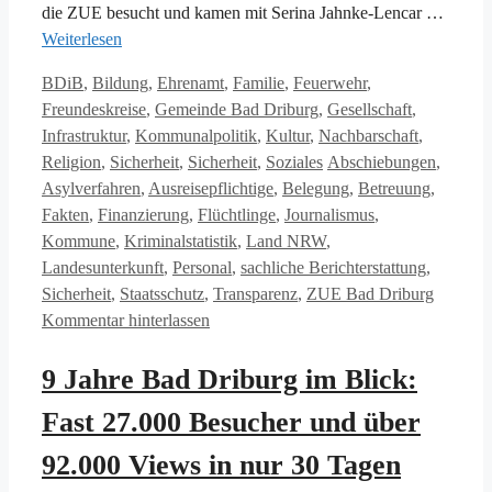
die ZUE besucht und kamen mit Serina Jahnke-Lencar …
Weiterlesen
Kategorien
BDiB
,
Bildung
,
Ehrenamt
,
Familie
,
Feuerwehr
,
Freundeskreise
,
Gemeinde Bad Driburg
,
Gesellschaft
,
Infrastruktur
,
Kommunalpolitik
,
Kultur
,
Nachbarschaft
,
Schlagwörter
Religion
,
Sicherheit
,
Sicherheit
,
Soziales
Abschiebungen
,
Asylverfahren
,
Ausreisepflichtige
,
Belegung
,
Betreuung
,
Fakten
,
Finanzierung
,
Flüchtlinge
,
Journalismus
,
Kommune
,
Kriminalstatistik
,
Land NRW
,
Landesunterkunft
,
Personal
,
sachliche Berichterstattung
,
Sicherheit
,
Staatsschutz
,
Transparenz
,
ZUE Bad Driburg
Kommentar hinterlassen
9 Jahre Bad Driburg im Blick:
Fast 27.000 Besucher und über
92.000 Views in nur 30 Tagen