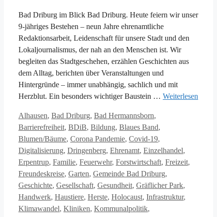
Bad Driburg im Blick Bad Driburg. Heute feiern wir unser
9-jähriges Bestehen – neun Jahre ehrenamtliche
Redaktionsarbeit, Leidenschaft für unsere Stadt und den
Lokaljournalismus, der nah an den Menschen ist. Wir
begleiten das Stadtgeschehen, erzählen Geschichten aus
dem Alltag, berichten über Veranstaltungen und
Hintergründe – immer unabhängig, sachlich und mit
Herzblut. Ein besonders wichtiger Baustein …
Weiterlesen
Kategorien
Alhausen
,
Bad Driburg
,
Bad Hermannsborn
,
Barrierefreiheit
,
BDiB
,
Bildung
,
Blaues Band
,
Blumen/Bäume
,
Corona Pandemie
,
Covid-19
,
Digitalisierung
,
Dringenberg
,
Ehrenamt
,
Einzelhandel
,
Erpentrup
,
Familie
,
Feuerwehr
,
Forstwirtschaft
,
Freizeit
,
Freundeskreise
,
Garten
,
Gemeinde Bad Driburg
,
Geschichte
,
Gesellschaft
,
Gesundheit
,
Gräflicher Park
,
Handwerk
,
Haustiere
,
Herste
,
Holocaust
,
Infrastruktur
,
Klimawandel
,
Kliniken
,
Kommunalpolitik
,