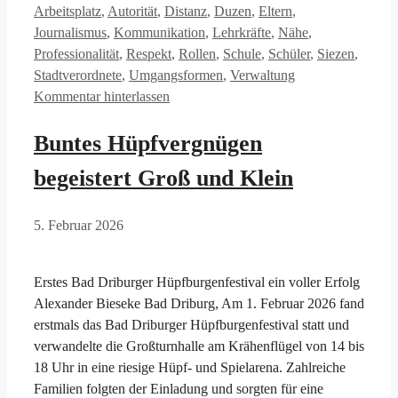
Arbeitsplatz
,
Autorität
,
Distanz
,
Duzen
,
Eltern
,
Journalismus
,
Kommunikation
,
Lehrkräfte
,
Nähe
,
Professionalität
,
Respekt
,
Rollen
,
Schule
,
Schüler
,
Siezen
,
Stadtverordnete
,
Umgangsformen
,
Verwaltung
Kommentar hinterlassen
Buntes Hüpfvergnügen
begeistert Groß und Klein
5. Februar 2026
Erstes Bad Driburger Hüpfburgenfestival ein voller Erfolg
Alexander Bieseke Bad Driburg, Am 1. Februar 2026 fand
erstmals das Bad Driburger Hüpfburgenfestival statt und
verwandelte die Großturnhalle am Krähenflügel von 14 bis
18 Uhr in eine riesige Hüpf- und Spielarena. Zahlreiche
Familien folgten der Einladung und sorgten für eine