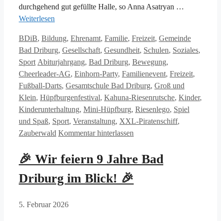
durchgehend gut gefüllte Halle, so Anna Asatryan …
Weiterlesen
Kategorien
BDiB
,
Bildung
,
Ehrenamt
,
Familie
,
Freizeit
,
Gemeinde
Bad Driburg
,
Gesellschaft
,
Gesundheit
,
Schulen
,
Soziales
,
Schlagwörter
Sport
Abiturjahrgang
,
Bad Driburg
,
Bewegung
,
Cheerleader-AG
,
Einhorn-Party
,
Familienevent
,
Freizeit
,
Fußball-Darts
,
Gesamtschule Bad Driburg
,
Groß und
Klein
,
Hüpfburgenfestival
,
Kahuna-Riesenrutsche
,
Kinder
,
Kinderunterhaltung
,
Mini-Hüpfburg
,
Riesenlego
,
Spiel
und Spaß
,
Sport
,
Veranstaltung
,
XXL-Piratenschiff
,
Zauberwald
Kommentar hinterlassen
🎉 Wir feiern 9 Jahre Bad
Driburg im Blick! 🎉
5. Februar 2026