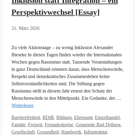
Inklusion statt Integration – ein
Perspektivwechsel [Essay]
21. März 2026
Zu viele Aktionstage – zu wenig Inklusion Alexander
Bieseke In diesen Tagen finden wieder die Internationalen
Wochen gegen Rassismus statt. Tausende Veranstaltungen
in ganz Deutschland erinnern daran, dass Menschenwürde,
Respekt und demokratisches Zusammenleben keine
Selbstverständlichkeiten sind. Die Stiftung gegen
Rassismus stellt in diesem Jahr erneut den Schutz der
Menschenwürde in den Mittelpunkt. Ein Gedanke, der …
Weiterlesen
Kategorien
Barrierefreiheit
,
BDiB
,
Bildung
,
Ehrenamt
,
Einzelhandel
,
Familie
,
Freizeit
,
Freundeskreise
,
Gemeinde Bad Driburg
,
Gesellschaft
,
Gesundheit
,
Handwerk
,
Infrastruktur
,