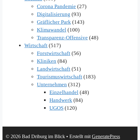
Corona Pandemie
(27)
Digitalisierung
(93)
Gräflicher Park
(143)
Klimawandel
(100)
Transparenz-Offensive
(48)
Wirtschaft
(517)
Forstwirtschaft
(56)
Kliniken
(84)
Landwirtschaft
(51)
Tourismuswirtschaft
(183)
Unternehmen
(312)
Einzelhandel
(48)
Handwerk
(84)
UGOS
(120)
© 2026 Bad Driburg im Blick
• Erstellt mit
GeneratePress