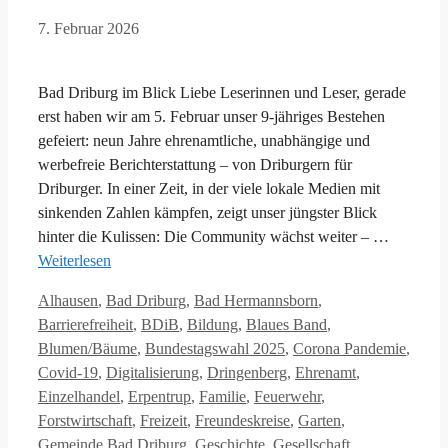
7. Februar 2026
Bad Driburg im Blick Liebe Leserinnen und Leser, gerade
erst haben wir am 5. Februar unser 9-jähriges Bestehen
gefeiert: neun Jahre ehrenamtliche, unabhängige und
werbefreie Berichterstattung – von Driburgern für
Driburger. In einer Zeit, in der viele lokale Medien mit
sinkenden Zahlen kämpfen, zeigt unser jüngster Blick
hinter die Kulissen: Die Community wächst weiter – …
Weiterlesen
Kategorien
Alhausen
,
Bad Driburg
,
Bad Hermannsborn
,
Barrierefreiheit
,
BDiB
,
Bildung
,
Blaues Band
,
Blumen/Bäume
,
Bundestagswahl 2025
,
Corona Pandemie
,
Covid-19
,
Digitalisierung
,
Dringenberg
,
Ehrenamt
,
Einzelhandel
,
Erpentrup
,
Familie
,
Feuerwehr
,
Forstwirtschaft
,
Freizeit
,
Freundeskreise
,
Garten
,
Gemeinde Bad Driburg
,
Geschichte
,
Gesellschaft
,