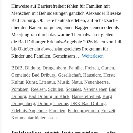
Hinweise auf Barrierefreiheit fehlen für Familien mit
Menschen mit Behinderungen gänzlich Alexander Bieseke
Bad Driburg. Ob Tiere hautnah erleben, auf Schatzsuche
über den Bauernhof gehen, einen Bagger steuern oder als
Meerjungfrau durch das warme Thermalwasser gleiten –
die Bad Driburger Erlebnis-Angebote 2026 bieten von Juli
bis Oktober ein abwechslungsreiches Programm für
Kinder und Familien. Gemeinsam …
Weiterlesen
Kategorien
BDiB
,
Bildung
,
Dringenberg
,
Familie
,
Freizeit
,
Garten
,
Gemeinde Bad Driburg
,
Gesellschaft
,
Haustiere
,
Herste
,
Kultur
,
Kunst
,
Literatur
,
Musik
,
Natur
,
Neuenheerse
,
Schlagwörte
Pömbsen
,
Reelsen
,
Schulen
,
Soziales
,
Vereinsleben
Bad
Driburg
,
Bad Driburg im Blick
,
Barrierefreiheit
,
Burg
Dringenberg
,
Driburg Therme
,
DRK Bad Driburg
,
Erlebnis-Angebote
,
Familien
,
Ferienprogramm
,
Freizeit
Kommentar hinterlassen