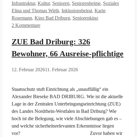
Schlagwö
Infrastruktur
,
Kultur
,
Senioren
,
Seniorenheime
,
Soziales
Elina und Thomas Wirth
,
Inklusionsbeirat
,
Karin
Rosemann
,
Kino Bad Driburg
,
Seniorenkino
2 Kommentare
ZUE Bad Driburg: 326
Bewohner, 66 Ausreise-pflichtige
12. Februar 2026
11. Februar 2026
Staatsschutz stuft Einrichtung als „unauffällig“ ein
Alexander Bieseke BAD DRIBURG. Wie ist die aktuelle
Lage in der Zentralen Unterbringungseinrichtung (ZUE)
des Landes Nordrhein-Westfalen in Bad Driburg? Wie
hoch ist die Belegung, wie viele Abschiebungen gab es –
und welche sicherheitsrelevanten Erkenntnisse liegen
vor? Zuvor haben wir