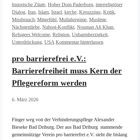
historische Zitate
,
Hoher Dom Paderborn
,
interreligiöser
Dialog
,
Iran
,
Islam
,
Israel
,
kirche
,
Kreuzzüge
,
Kritik
,
Missbrauch
,
Mitgefühl
,
Mullahregime
,
Muslime
,
Nächstenliebe
,
Nahost-Konflikt
,
Nouman Ali Khan
,
Refugees Welcome
,
Religion
,
Unbarmherzigkeit
,
Unterdrückung
,
USA
Kommentar hinterlassen
pro barrierefrei e.V.:
Barrierefreiheit muss Kern der
Pflegereform werden
6. März 2026
Finger weg von der Verhinderungspflege Alexander
Bieseke Bad Driburg. Der aus Bad Driburg stammende
gemeinnützige Verein pro barrierefrei e.V. sieht die bislang