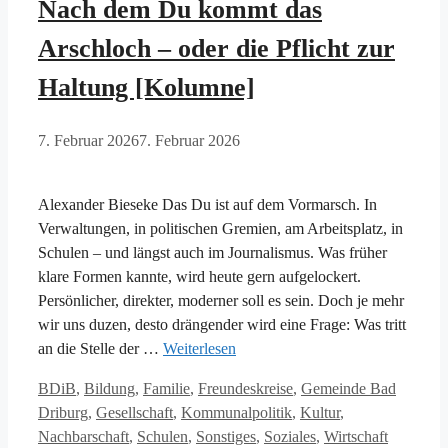
Nach dem Du kommt das
Arschloch – oder die Pflicht zur
Haltung [Kolumne]
7. Februar 2026
7. Februar 2026
Alexander Bieseke Das Du ist auf dem Vormarsch. In
Verwaltungen, in politischen Gremien, am Arbeitsplatz, in
Schulen – und längst auch im Journalismus. Was früher
klare Formen kannte, wird heute gern aufgelockert.
Persönlicher, direkter, moderner soll es sein. Doch je mehr
wir uns duzen, desto drängender wird eine Frage: Was tritt
an die Stelle der …
Weiterlesen
Kategorien
BDiB
,
Bildung
,
Familie
,
Freundeskreise
,
Gemeinde Bad
Driburg
,
Gesellschaft
,
Kommunalpolitik
,
Kultur
,
Schlagwö
Nachbarschaft
,
Schulen
,
Sonstiges
,
Soziales
,
Wirtschaft