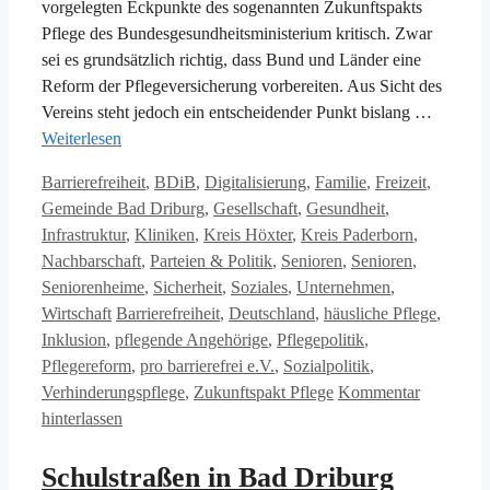
vorgelegten Eckpunkte des sogenannten Zukunftspakts
Pflege des Bundesgesundheitsministerium kritisch. Zwar
sei es grundsätzlich richtig, dass Bund und Länder eine
Reform der Pflegeversicherung vorbereiten. Aus Sicht des
Vereins steht jedoch ein entscheidender Punkt bislang …
Weiterlesen
Kategorien
Barrierefreiheit
,
BDiB
,
Digitalisierung
,
Familie
,
Freizeit
,
Gemeinde Bad Driburg
,
Gesellschaft
,
Gesundheit
,
Infrastruktur
,
Kliniken
,
Kreis Höxter
,
Kreis Paderborn
,
Nachbarschaft
,
Parteien & Politik
,
Senioren
,
Senioren
,
Seniorenheime
,
Sicherheit
,
Soziales
,
Unternehmen
,
Schlagwörter
Wirtschaft
Barrierefreiheit
,
Deutschland
,
häusliche Pflege
,
Inklusion
,
pflegende Angehörige
,
Pflegepolitik
,
Pflegereform
,
pro barrierefrei e.V.
,
Sozialpolitik
,
Verhinderungspflege
,
Zukunftspakt Pflege
Kommentar
hinterlassen
Schulstraßen in Bad Driburg