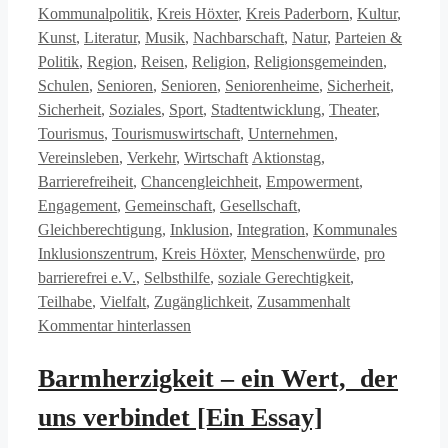
Kommunalpolitik
,
Kreis Höxter
,
Kreis Paderborn
,
Kultur
,
Kunst
,
Literatur
,
Musik
,
Nachbarschaft
,
Natur
,
Parteien &
Politik
,
Region
,
Reisen
,
Religion
,
Religionsgemeinden
,
Schulen
,
Senioren
,
Senioren
,
Seniorenheime
,
Sicherheit
,
Sicherheit
,
Soziales
,
Sport
,
Stadtentwicklung
,
Theater
,
Tourismus
,
Tourismuswirtschaft
,
Unternehmen
,
Schlagwörter
Vereinsleben
,
Verkehr
,
Wirtschaft
Aktionstag
,
Barrierefreiheit
,
Chancengleichheit
,
Empowerment
,
Engagement
,
Gemeinschaft
,
Gesellschaft
,
Gleichberechtigung
,
Inklusion
,
Integration
,
Kommunales
Inklusionszentrum
,
Kreis Höxter
,
Menschenwürde
,
pro
barrierefrei e.V.
,
Selbsthilfe
,
soziale Gerechtigkeit
,
Teilhabe
,
Vielfalt
,
Zugänglichkeit
,
Zusammenhalt
Kommentar hinterlassen
Barmherzigkeit – ein Wert, der
uns verbindet [Ein Essay]