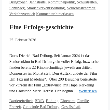
Bringzonen
,
Jahnstraße
,
Kommunalpolitik
,
Schulstraßen
,
Schulweg
,
Straßenverkehrsordnung
,
Verkehrssicherheit
,
Verkehrsversuch
Kommentar hinterlassen
Eine Erfolgs-geschichte
25. Februar 2026
Doris Dietrich Bad Driburg. Seit Januar 2024 ist das
Seniorenkino in Bad Driburg ein voller Erfolg. Inzwischen
fanden bereits 22 Kinonachmittage jeweils am dritten
Donnerstag im Monat statt. Den Auftakt bildete der Film
„Im Taxi mit Madeline“. Über 200 Besucher begeisterte
vor kurzem der Film „Extrawurst“ mit Hape Kerkeling
und Christoph Maria Herbst. Der Beginn …
Weiterlesen
Kategorien
Barrierefreiheit
,
BDiB
,
Bildung
,
Ehrenamt
,
Familie
,
Freizeit
,
Gemeinde Bad Driburg
,
Gesellschaft
,