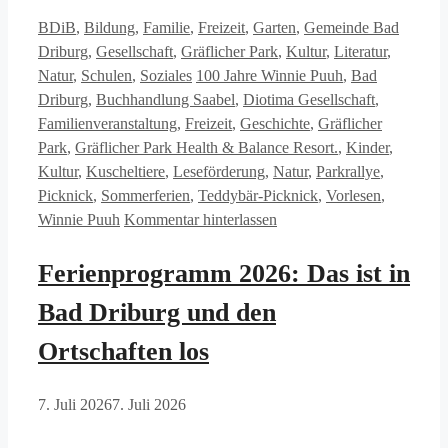
Kategorien
BDiB
,
Bildung
,
Familie
,
Freizeit
,
Garten
,
Gemeinde Bad
Driburg
,
Gesellschaft
,
Gräflicher Park
,
Kultur
,
Literatur
,
Schlagwörter
Natur
,
Schulen
,
Soziales
100 Jahre Winnie Puuh
,
Bad
Driburg
,
Buchhandlung Saabel
,
Diotima Gesellschaft
,
Familienveranstaltung
,
Freizeit
,
Geschichte
,
Gräflicher
Park
,
Gräflicher Park Health & Balance Resort.
,
Kinder
,
Kultur
,
Kuscheltiere
,
Leseförderung
,
Natur
,
Parkrallye
,
Picknick
,
Sommerferien
,
Teddybär-Picknick
,
Vorlesen
,
Winnie Puuh
Kommentar hinterlassen
Ferienprogramm 2026: Das ist in
Bad Driburg und den
Ortschaften los
7. Juli 2026
7. Juli 2026