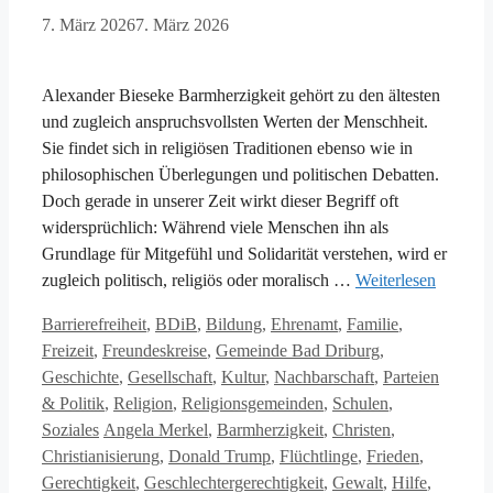
7. März 2026
7. März 2026
Alexander Bieseke Barmherzigkeit gehört zu den ältesten
und zugleich anspruchsvollsten Werten der Menschheit.
Sie findet sich in religiösen Traditionen ebenso wie in
philosophischen Überlegungen und politischen Debatten.
Doch gerade in unserer Zeit wirkt dieser Begriff oft
widersprüchlich: Während viele Menschen ihn als
Grundlage für Mitgefühl und Solidarität verstehen, wird er
zugleich politisch, religiös oder moralisch …
Weiterlesen
Kategorien
Barrierefreiheit
,
BDiB
,
Bildung
,
Ehrenamt
,
Familie
,
Freizeit
,
Freundeskreise
,
Gemeinde Bad Driburg
,
Geschichte
,
Gesellschaft
,
Kultur
,
Nachbarschaft
,
Parteien
& Politik
,
Religion
,
Religionsgemeinden
,
Schulen
,
Schlagwörter
Soziales
Angela Merkel
,
Barmherzigkeit
,
Christen
,
Christianisierung
,
Donald Trump
,
Flüchtlinge
,
Frieden
,
Gerechtigkeit
,
Geschlechtergerechtigkeit
,
Gewalt
,
Hilfe
,