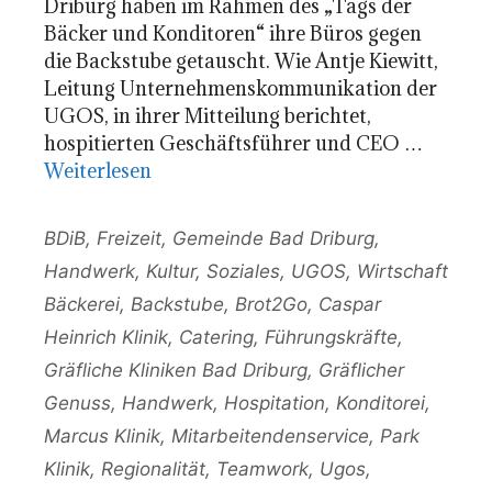
Driburg haben im Rahmen des „Tags der
Bäcker und Konditoren“ ihre Büros gegen
die Backstube getauscht. Wie Antje Kiewitt,
Leitung Unternehmenskommunikation der
UGOS, in ihrer Mitteilung berichtet,
hospitierten Geschäftsführer und CEO …
Weiterlesen
Kategorien
BDiB
,
Freizeit
,
Gemeinde Bad Driburg
,
Handwerk
,
Kultur
,
Soziales
,
UGOS
,
Wirtschaft
Schlagwörter
Bäckerei
,
Backstube
,
Brot2Go
,
Caspar
Heinrich Klinik
,
Catering
,
Führungskräfte
,
Gräfliche Kliniken Bad Driburg
,
Gräflicher
Genuss
,
Handwerk
,
Hospitation
,
Konditorei
,
Marcus Klinik
,
Mitarbeitendenservice
,
Park
Klinik
,
Regionalität
,
Teamwork
,
Ugos
,