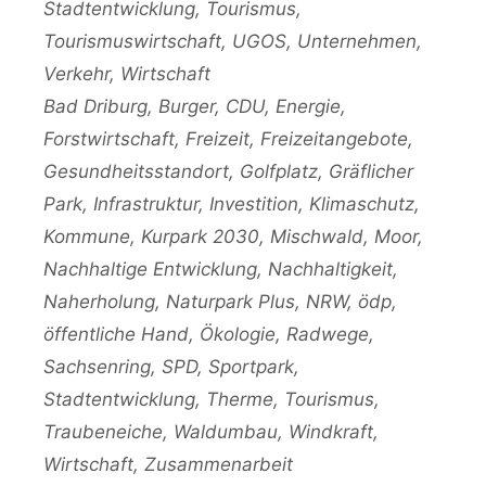
Stadtentwicklung
,
Tourismus
,
Tourismuswirtschaft
,
UGOS
,
Unternehmen
,
Verkehr
,
Wirtschaft
Schlagwörter
Bad Driburg
,
Burger
,
CDU
,
Energie
,
Forstwirtschaft
,
Freizeit
,
Freizeitangebote
,
Gesundheitsstandort
,
Golfplatz
,
Gräflicher
Park
,
Infrastruktur
,
Investition
,
Klimaschutz
,
Kommune
,
Kurpark 2030
,
Mischwald
,
Moor
,
Nachhaltige Entwicklung
,
Nachhaltigkeit
,
Naherholung
,
Naturpark Plus
,
NRW
,
ödp
,
öffentliche Hand
,
Ökologie
,
Radwege
,
Sachsenring
,
SPD
,
Sportpark
,
Stadtentwicklung
,
Therme
,
Tourismus
,
Traubeneiche
,
Waldumbau
,
Windkraft
,
Wirtschaft
,
Zusammenarbeit