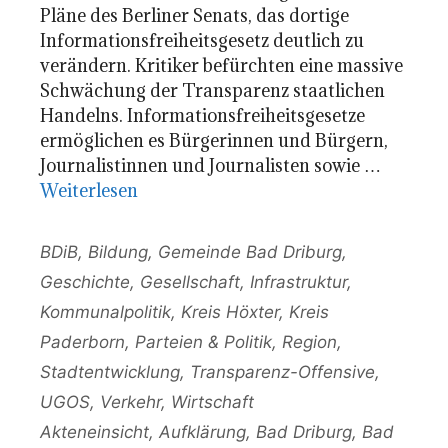
Pläne des Berliner Senats, das dortige
Informationsfreiheitsgesetz deutlich zu
verändern. Kritiker befürchten eine massive
Schwächung der Transparenz staatlichen
Handelns. Informationsfreiheitsgesetze
ermöglichen es Bürgerinnen und Bürgern,
Journalistinnen und Journalisten sowie …
Weiterlesen
Kategorien
BDiB
,
Bildung
,
Gemeinde Bad Driburg
,
Geschichte
,
Gesellschaft
,
Infrastruktur
,
Kommunalpolitik
,
Kreis Höxter
,
Kreis
Paderborn
,
Parteien & Politik
,
Region
,
Stadtentwicklung
,
Transparenz-Offensive
,
UGOS
,
Verkehr
,
Wirtschaft
Schlagwörter
Akteneinsicht
,
Aufklärung
,
Bad Driburg
,
Bad