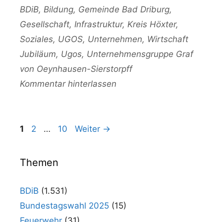
Kategorien
BDiB
,
Bildung
,
Gemeinde Bad Driburg
,
Gesellschaft
,
Infrastruktur
,
Kreis Höxter
,
Soziales
,
UGOS
,
Unternehmen
,
Wirtschaft
Schlagwörter
Jubiläum
,
Ugos
,
Unternehmensgruppe Graf
von Oeynhausen-Sierstorpff
Kommentar hinterlassen
Seite
Seite
Seite
1
2
…
10
Weiter
→
Themen
BDiB
(1.531)
Bundestagswahl 2025
(15)
Feuerwehr
(31)