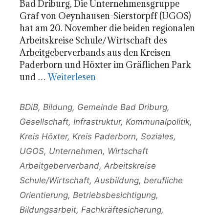
Bad Driburg, Die Unternehmensgruppe
Graf von Oeynhausen-Sierstorpff (UGOS)
hat am 20. November die beiden regionalen
Arbeitskreise Schule/Wirtschaft des
Arbeitgeberverbands aus den Kreisen
Paderborn und Höxter im Gräflichen Park
und …
Weiterlesen
Kategorien
BDiB
,
Bildung
,
Gemeinde Bad Driburg
,
Gesellschaft
,
Infrastruktur
,
Kommunalpolitik
,
Kreis Höxter
,
Kreis Paderborn
,
Soziales
,
UGOS
,
Unternehmen
,
Wirtschaft
Schlagwörter
Arbeitgeberverband
,
Arbeitskreise
Schule/Wirtschaft
,
Ausbildung
,
berufliche
Orientierung
,
Betriebsbesichtigung
,
Bildungsarbeit
,
Fachkräftesicherung
,