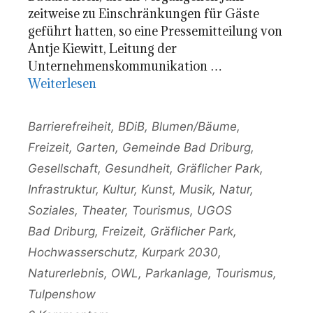
zeitweise zu Einschränkungen für Gäste
geführt hatten, so eine Pressemitteilung von
Antje Kiewitt, Leitung der
Unternehmenskommunikation …
Weiterlesen
Kategorien
Barrierefreiheit
,
BDiB
,
Blumen/Bäume
,
Freizeit
,
Garten
,
Gemeinde Bad Driburg
,
Gesellschaft
,
Gesundheit
,
Gräflicher Park
,
Infrastruktur
,
Kultur
,
Kunst
,
Musik
,
Natur
,
Soziales
,
Theater
,
Tourismus
,
UGOS
Schlagwörter
Bad Driburg
,
Freizeit
,
Gräflicher Park
,
Hochwasserschutz
,
Kurpark 2030
,
Naturerlebnis
,
OWL
,
Parkanlage
,
Tourismus
,
Tulpenshow