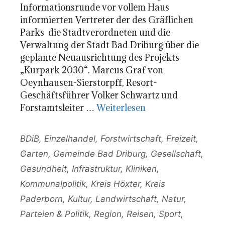
Informationsrunde vor vollem Haus
informierten Vertreter der des Gräflichen
Parks die Stadtverordneten und die
Verwaltung der Stadt Bad Driburg über die
geplante Neuausrichtung des Projekts
„Kurpark 2030“. Marcus Graf von
Oeynhausen-Sierstorpff, Resort-
Geschäftsführer Volker Schwartz und
Forstamtsleiter …
Weiterlesen
Kategorien
BDiB
,
Einzelhandel
,
Forstwirtschaft
,
Freizeit
,
Garten
,
Gemeinde Bad Driburg
,
Gesellschaft
,
Gesundheit
,
Infrastruktur
,
Kliniken
,
Kommunalpolitik
,
Kreis Höxter
,
Kreis
Paderborn
,
Kultur
,
Landwirtschaft
,
Natur
,
Parteien & Politik
,
Region
,
Reisen
,
Sport
,