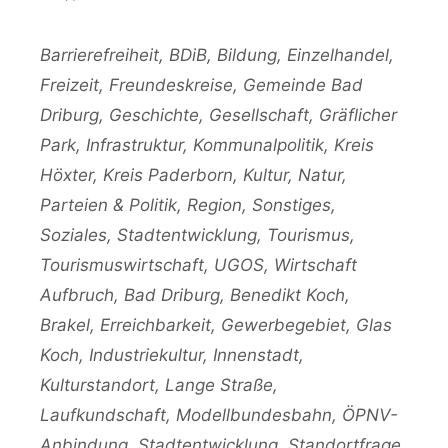
Kategorien
Barrierefreiheit
,
BDiB
,
Bildung
,
Einzelhandel
,
Freizeit
,
Freundeskreise
,
Gemeinde Bad
Driburg
,
Geschichte
,
Gesellschaft
,
Gräflicher
Park
,
Infrastruktur
,
Kommunalpolitik
,
Kreis
Höxter
,
Kreis Paderborn
,
Kultur
,
Natur
,
Parteien & Politik
,
Region
,
Sonstiges
,
Soziales
,
Stadtentwicklung
,
Tourismus
,
Tourismuswirtschaft
,
UGOS
,
Wirtschaft
Schlagwörter
Aufbruch
,
Bad Driburg
,
Benedikt Koch
,
Brakel
,
Erreichbarkeit
,
Gewerbegebiet
,
Glas
Koch
,
Industriekultur
,
Innenstadt
,
Kulturstandort
,
Lange Straße
,
Laufkundschaft
,
Modellbundesbahn
,
ÖPNV-
Anbindung
,
Stadtentwicklung
,
Standortfrage
,