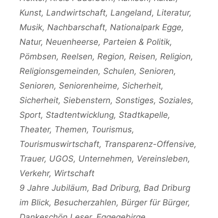
Kunst
,
Landwirtschaft
,
Langeland
,
Literatur
,
Musik
,
Nachbarschaft
,
Nationalpark Egge
,
Natur
,
Neuenheerse
,
Parteien & Politik
,
Pömbsen
,
Reelsen
,
Region
,
Reisen
,
Religion
,
Religionsgemeinden
,
Schulen
,
Senioren
,
Senioren
,
Seniorenheime
,
Sicherheit
,
Sicherheit
,
Siebenstern
,
Sonstiges
,
Soziales
,
Sport
,
Stadtentwicklung
,
Stadtkapelle
,
Theater
,
Themen
,
Tourismus
,
Tourismuswirtschaft
,
Transparenz-Offensive
,
Trauer
,
UGOS
,
Unternehmen
,
Vereinsleben
,
Verkehr
,
Wirtschaft
Schlagwörter
9 Jahre Jubiläum
,
Bad Driburg
,
Bad Driburg
im Blick
,
Besucherzahlen
,
Bürger für Bürger
,
Dankeschön Leser
,
Eggegebirge
,