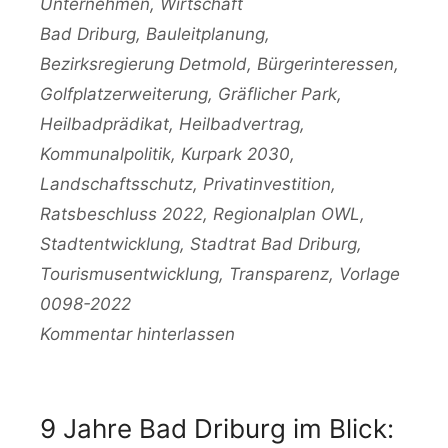
Unternehmen
,
Wirtschaft
Schlagwörter
Bad Driburg
,
Bauleitplanung
,
Bezirksregierung Detmold
,
Bürgerinteressen
,
Golfplatzerweiterung
,
Gräflicher Park
,
Heilbadprädikat
,
Heilbadvertrag
,
Kommunalpolitik
,
Kurpark 2030
,
Landschaftsschutz
,
Privatinvestition
,
Ratsbeschluss 2022
,
Regionalplan OWL
,
Stadtentwicklung
,
Stadtrat Bad Driburg
,
Tourismusentwicklung
,
Transparenz
,
Vorlage
0098-2022
Kommentar hinterlassen
9 Jahre Bad Driburg im Blick: