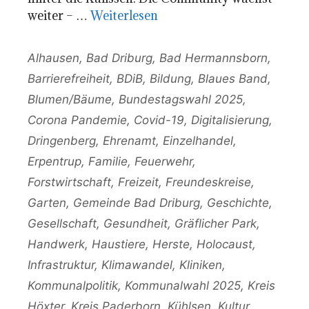
weiter – …
Weiterlesen
Kategorien
Alhausen
,
Bad Driburg
,
Bad Hermannsborn
,
Barrierefreiheit
,
BDiB
,
Bildung
,
Blaues Band
,
Blumen/Bäume
,
Bundestagswahl 2025
,
Corona Pandemie
,
Covid-19
,
Digitalisierung
,
Dringenberg
,
Ehrenamt
,
Einzelhandel
,
Erpentrup
,
Familie
,
Feuerwehr
,
Forstwirtschaft
,
Freizeit
,
Freundeskreise
,
Garten
,
Gemeinde Bad Driburg
,
Geschichte
,
Gesellschaft
,
Gesundheit
,
Gräflicher Park
,
Handwerk
,
Haustiere
,
Herste
,
Holocaust
,
Infrastruktur
,
Klimawandel
,
Kliniken
,
Kommunalpolitik
,
Kommunalwahl 2025
,
Kreis
Höxter
,
Kreis Paderborn
,
Kühlsen
,
Kultur
,