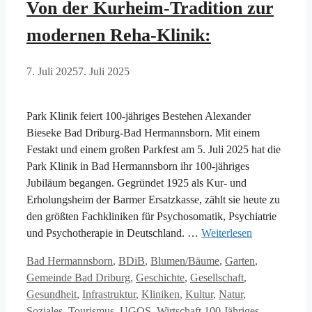
Von der Kurheim-Tradition zur
modernen Reha-Klinik:
7. Juli 2025
7. Juli 2025
Park Klinik feiert 100-jähriges Bestehen Alexander
Bieseke Bad Driburg-Bad Hermannsborn. Mit einem
Festakt und einem großen Parkfest am 5. Juli 2025 hat die
Park Klinik in Bad Hermannsborn ihr 100-jähriges
Jubiläum begangen. Gegründet 1925 als Kur- und
Erholungsheim der Barmer Ersatzkasse, zählt sie heute zu
den größten Fachkliniken für Psychosomatik, Psychiatrie
und Psychotherapie in Deutschland. …
Weiterlesen
Kategorien
Bad Hermannsborn
,
BDiB
,
Blumen/Bäume
,
Garten
,
Gemeinde Bad Driburg
,
Geschichte
,
Gesellschaft
,
Gesundheit
,
Infrastruktur
,
Kliniken
,
Kultur
,
Natur
,
Schlagwörter
Soziales
,
Tourismus
,
UGOS
,
Wirtschaft
100 Jähriges
,