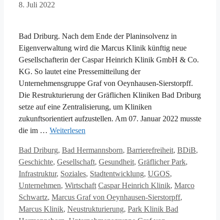
8. Juli 2022
Bad Driburg. Nach dem Ende der Planinsolvenz in
Eigenverwaltung wird die Marcus Klinik künftig neue
Gesellschafterin der Caspar Heinrich Klinik GmbH & Co.
KG. So lautet eine Pressemitteilung der
Unternehmensgruppe Graf von Oeynhausen-Sierstorpff.
Die Restrukturierung der Gräflichen Kliniken Bad Driburg
setze auf eine Zentralisierung, um Kliniken
zukunftsorientiert aufzustellen. Am 07. Januar 2022 musste
die im …
Weiterlesen
Kategorien
Bad Driburg
,
Bad Hermannsborn
,
Barrierefreiheit
,
BDiB
,
Geschichte
,
Gesellschaft
,
Gesundheit
,
Gräflicher Park
,
Infrastruktur
,
Soziales
,
Stadtentwicklung
,
UGOS
,
Schlagwörter
Unternehmen
,
Wirtschaft
Caspar Heinrich Klinik
,
Marco
Schwartz
,
Marcus Graf von Oeynhausen-Sierstorpff
,
Marcus Klinik
,
Neustrukturierung
,
Park Klinik Bad