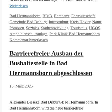
Weiterlesen
Kategorien
Bad Hermannsborn
,
BDiB
,
Ehrenamt
,
Forstwirtschaft
,
Gemeinde Bad Driburg
,
Infrastruktur
,
Kreis Höxter
,
Natur
,
Schlag
Pömbsen
,
Soziales
,
Stadtentwicklung
,
Tourismus
,
UGOS
Amphibienschutzanlage
,
Park Klinik Bad Hermannsborn
Kommentar hinterlassen
Barrierefreier Ausbau der
Bushaltestelle in Bad
Hermannsborn abgeschlossen
15. März 2025
Alexander Bieseke Bad Driburg-Bad Hermannsborn. In
Bad Hermannsborn wird die neue barrierefreie