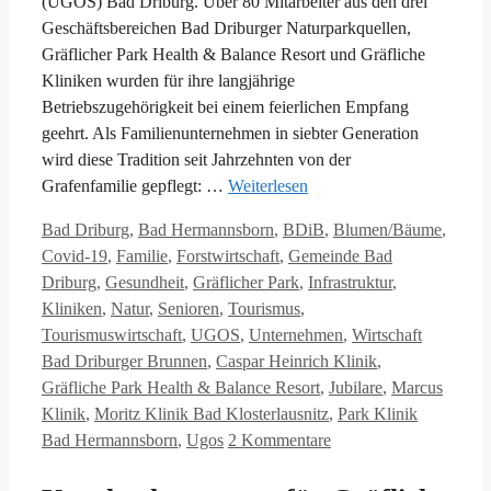
(UGOS) Bad Driburg. Über 80 Mitarbeiter aus den drei
Geschäftsbereichen Bad Driburger Naturparkquellen,
Gräflicher Park Health & Balance Resort und Gräfliche
Kliniken wurden für ihre langjährige
Betriebszugehörigkeit bei einem feierlichen Empfang
geehrt. Als Familienunternehmen in siebter Generation
wird diese Tradition seit Jahrzehnten von der
Grafenfamilie gepflegt: …
Weiterlesen
Kategorien
Bad Driburg
,
Bad Hermannsborn
,
BDiB
,
Blumen/Bäume
,
Covid-19
,
Familie
,
Forstwirtschaft
,
Gemeinde Bad
Driburg
,
Gesundheit
,
Gräflicher Park
,
Infrastruktur
,
Kliniken
,
Natur
,
Senioren
,
Tourismus
,
Schlagwör
Tourismuswirtschaft
,
UGOS
,
Unternehmen
,
Wirtschaft
Bad Driburger Brunnen
,
Caspar Heinrich Klinik
,
Gräfliche Park Health & Balance Resort
,
Jubilare
,
Marcus
Klinik
,
Moritz Klinik Bad Klosterlausnitz
,
Park Klinik
Bad Hermannsborn
,
Ugos
2 Kommentare