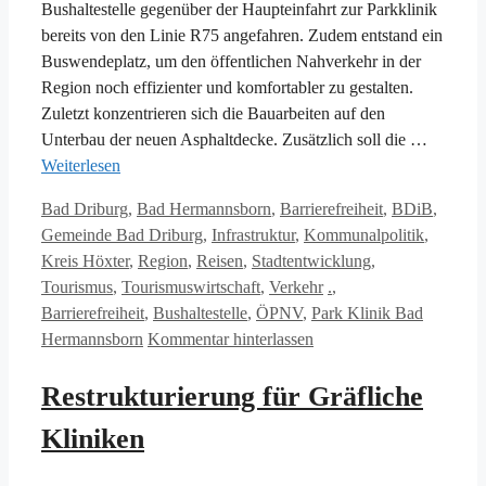
Bushaltestelle gegenüber der Haupteinfahrt zur Parkklinik
bereits von den Linie R75 angefahren. Zudem entstand ein
Buswendeplatz, um den öffentlichen Nahverkehr in der
Region noch effizienter und komfortabler zu gestalten.
Zuletzt konzentrieren sich die Bauarbeiten auf den
Unterbau der neuen Asphaltdecke. Zusätzlich soll die …
Weiterlesen
Kategorien
Bad Driburg
,
Bad Hermannsborn
,
Barrierefreiheit
,
BDiB
,
Gemeinde Bad Driburg
,
Infrastruktur
,
Kommunalpolitik
,
Kreis Höxter
,
Region
,
Reisen
,
Stadtentwicklung
,
Schlagwörter
Tourismus
,
Tourismuswirtschaft
,
Verkehr
.
,
Barrierefreiheit
,
Bushaltestelle
,
ÖPNV
,
Park Klinik Bad
Hermannsborn
Kommentar hinterlassen
Restrukturierung für Gräfliche
Kliniken