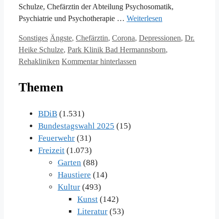
Schulze, Chefärztin der Abteilung Psychosomatik,
Psychiatrie und Psychotherapie …
Weiterlesen
Kategorien
Schlagwörter
Sonstiges
Ängste
,
Chefärztin
,
Corona
,
Depressionen
,
Dr.
Heike Schulze
,
Park Klinik Bad Hermannsborn
,
Rehakliniken
Kommentar hinterlassen
Themen
BDiB
(1.531)
Bundestagswahl 2025
(15)
Feuerwehr
(31)
Freizeit
(1.073)
Garten
(88)
Haustiere
(14)
Kultur
(493)
Kunst
(142)
Literatur
(53)