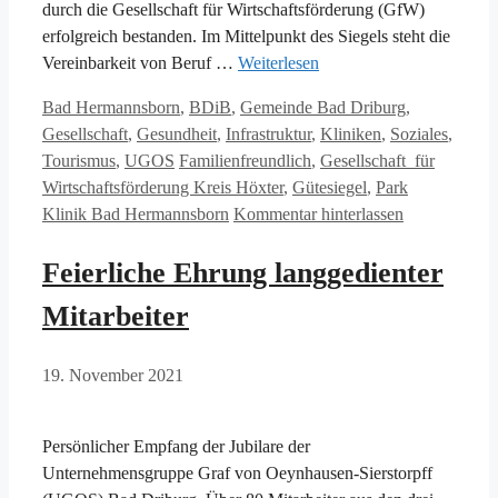
durch die Gesellschaft für Wirtschaftsförderung (GfW)
erfolgreich bestanden. Im Mittelpunkt des Siegels steht die
Vereinbarkeit von Beruf …
Weiterlesen
Kategorien
Bad Hermannsborn
,
BDiB
,
Gemeinde Bad Driburg
,
Gesellschaft
,
Gesundheit
,
Infrastruktur
,
Kliniken
,
Soziales
,
Schlagwörter
Tourismus
,
UGOS
Familienfreundlich
,
Gesellschaft für
Wirtschaftsförderung Kreis Höxter
,
Gütesiegel
,
Park
Klinik Bad Hermannsborn
Kommentar hinterlassen
Feierliche Ehrung langgedienter
Mitarbeiter
19. November 2021
Persönlicher Empfang der Jubilare der
Unternehmensgruppe Graf von Oeynhausen-Sierstorpff