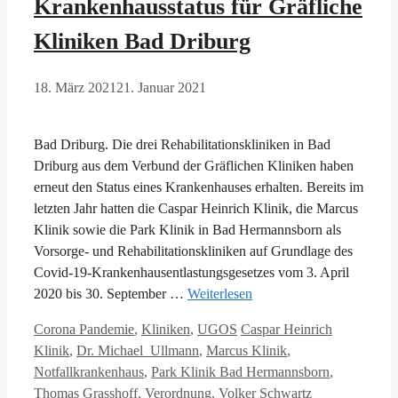
Krankenhausstatus für Gräfliche
Kliniken Bad Driburg
18. März 2021
21. Januar 2021
Bad Driburg. Die drei Rehabilitationskliniken in Bad
Driburg aus dem Verbund der Gräflichen Kliniken haben
erneut den Status eines Krankenhauses erhalten. Bereits im
letzten Jahr hatten die Caspar Heinrich Klinik, die Marcus
Klinik sowie die Park Klinik in Bad Hermannsborn als
Vorsorge- und Rehabilitationskliniken auf Grundlage des
Covid-19-Krankenhausentlastungsgesetzes vom 3. April
2020 bis 30. September …
Weiterlesen
Kategorien
Schlagwörter
Corona Pandemie
,
Kliniken
,
UGOS
Caspar Heinrich
Klinik
,
Dr. Michael Ullmann
,
Marcus Klinik
,
Notfallkrankenhaus
,
Park Klinik Bad Hermannsborn
,
Thomas Grasshoff
,
Verordnung
,
Volker Schwartz