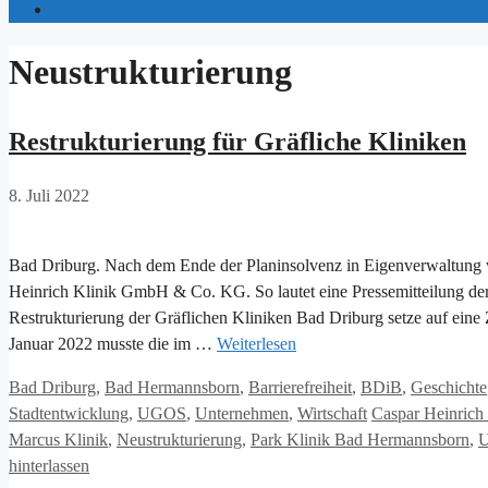
Neustrukturierung
Restrukturierung für Gräfliche Kliniken
8. Juli 2022
Bad Driburg. Nach dem Ende der Planinsolvenz in Eigenverwaltung wi
Heinrich Klinik GmbH & Co. KG. So lautet eine Pressemitteilung d
Restrukturierung der Gräflichen Kliniken Bad Driburg setze auf eine Z
Januar 2022 musste die im …
Weiterlesen
Kategorien
Bad Driburg
,
Bad Hermannsborn
,
Barrierefreiheit
,
BDiB
,
Geschichte
Schlagwörter
Stadtentwicklung
,
UGOS
,
Unternehmen
,
Wirtschaft
Caspar Heinrich 
Marcus Klinik
,
Neustrukturierung
,
Park Klinik Bad Hermannsborn
,
U
hinterlassen