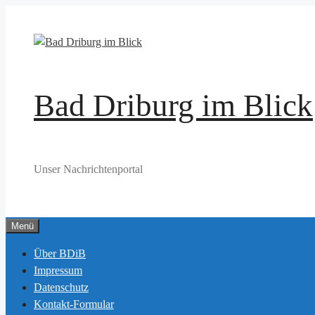
Zum
Inhalt
springen
Bad Driburg im Blick
Unser Nachrichtenportal
Menü
Über BDiB
Impressum
Datenschutz
Kontakt-Formular