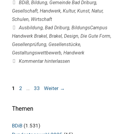
Kategorien
BDiB
,
Bildung
,
Gemeinde Bad Driburg
,
Gesellschaft
,
Handwerk
,
Kultur
,
Kunst
,
Natur
,
Schulen
,
Wirtschaft
Schlagwörter
Ausbildung
,
Bad Driburg
,
BildungsCampus
Handwerk Brakel
,
Brakel
,
Design
,
Die Gute Form
,
Gesellenprüfung
,
Gesellenstücke
,
Gestaltungswettbewerb
,
Handwerk
Kommentar hinterlassen
Seite
Seite
Seite
1
2
…
33
Weiter
→
Themen
BDiB
(1.531)