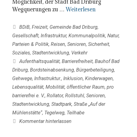
Möglichkeit, der Stadt Bad Driburg
Wegquerungen zu …
Weiterlesen
Kategorien
BDiB
,
Freizeit
,
Gemeinde Bad Driburg
,
Gesellschaft
,
Infrastruktur
,
Kommunalpolitik
,
Natur
,
Parteien & Politik
,
Reisen
,
Senioren
,
Sicherheit
,
Soziales
,
Stadtentwicklung
,
Verkehr
Schlagwörter
Aufenthaltsqualität
,
Barrierefreiheit
,
Bauhof Bad
Driburg
,
Bordsteinabsenkung
,
Bürgerbeteiligung
,
Gehwege
,
Infrastruktur.
,
Inklusion
,
Kinderwagen
,
Lebensqualität
,
Mobilität
,
öffentlicher Raum
,
pro
barrierefrei e. V.
,
Rollator
,
Rollstuhl
,
Senioren
,
Stadtentwicklung
,
Stadtpark
,
Straße „Auf der
Mühlenstätte“
,
Tegelweg
,
Teilhabe
Kommentar hinterlassen