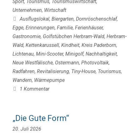
Sport
,
Tourismus
,
Tourismuswirtschaft
,
Unternehmen
,
Wirtschaft
Schlagwörter
Ausflugslokal
,
Biergarten
,
Dornröschenschlaf
,
Egge
,
Erinnerungen
,
Familie
,
Ferienhäuser
,
Gastronomie
,
Golfstübchen Herbram-Wald
,
Herbram-
Wald
,
Kettenkarussell
,
Kindheit
,
Kreis Paderborn
,
Lichtenau
,
Mini-Scooter
,
Minigolf
,
Nachhaltigkeit
,
Neue Westfälische
,
Ostermann
,
Photovoltaik
,
Radfahren
,
Revitalisierung
,
Tiny-House
,
Tourismus
,
Wandern
,
Wärmepumpe
1 Kommentar
„Die Gute Form“
20. Juli 2026