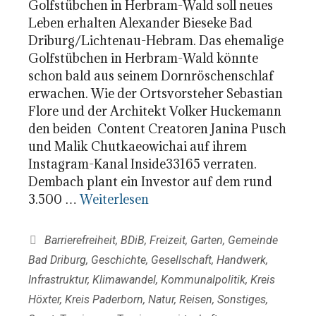
Golfstübchen in Herbram-Wald soll neues
Leben erhalten Alexander Bieseke Bad
Driburg/Lichtenau-Hebram. Das ehemalige
Golfstübchen in Herbram-Wald könnte
schon bald aus seinem Dornröschenschlaf
erwachen. Wie der Ortsvorsteher Sebastian
Flore und der Architekt Volker Huckemann
den beiden Content Creatoren Janina Pusch
und Malik Chutkaeowichai auf ihrem
Instagram-Kanal Inside33165 verraten.
Dembach plant ein Investor auf dem rund
3.500 …
Weiterlesen
Kategorien
Barrierefreiheit
,
BDiB
,
Freizeit
,
Garten
,
Gemeinde
Bad Driburg
,
Geschichte
,
Gesellschaft
,
Handwerk
,
Infrastruktur
,
Klimawandel
,
Kommunalpolitik
,
Kreis
Höxter
,
Kreis Paderborn
,
Natur
,
Reisen
,
Sonstiges
,