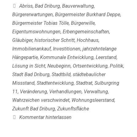
Schlagwörter
Abriss
,
Bad Driburg
,
Bauverwaltung
,
Bürgererwartungen
,
Bürgermeister Burkhard Deppe
,
Bürgermeister Tobias Tölle
,
Bürgerwille
,
Eigentumswohnungen
,
Erbengemeinschaften
,
Gläubiger
,
historischer Schritt
,
Hochhaus
,
Immobilienankauf
,
Investitionen
,
jahrzehntelange
Hängepartie
,
Kommunale Entwicklung
,
Leerstand
,
Lösung in Sicht
,
Neubeginn
,
Ortsentwicklung
,
Politik
,
Stadt Bad Driburg
,
Stadtbild
,
städtebaulicher
Missstand
,
Stadtentwicklung
,
Stadtrat
,
Sulburgring
11
,
Veränderung
,
Verhandlungen
,
Verwaltung
,
Wahrzeichen verschwindet
,
Wohnungsleerstand
,
Zukunft Bad Driburg
,
Zukunftsfläche
Kommentar hinterlassen