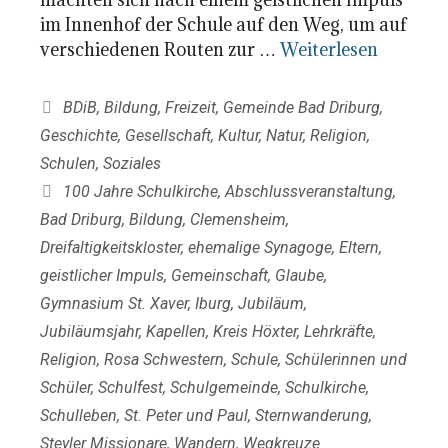
im Innenhof der Schule auf den Weg, um auf
verschiedenen Routen zur …
Weiterlesen
Kategorien
BDiB
,
Bildung
,
Freizeit
,
Gemeinde Bad Driburg
,
Geschichte
,
Gesellschaft
,
Kultur
,
Natur
,
Religion
,
Schulen
,
Soziales
Schlagwörter
100 Jahre Schulkirche
,
Abschlussveranstaltung
,
Bad Driburg
,
Bildung
,
Clemensheim
,
Dreifaltigkeitskloster
,
ehemalige Synagoge
,
Eltern
,
geistlicher Impuls
,
Gemeinschaft
,
Glaube
,
Gymnasium St. Xaver
,
Iburg
,
Jubiläum
,
Jubiläumsjahr
,
Kapellen
,
Kreis Höxter
,
Lehrkräfte
,
Religion
,
Rosa Schwestern
,
Schule
,
Schülerinnen und
Schüler
,
Schulfest
,
Schulgemeinde
,
Schulkirche
,
Schulleben
,
St. Peter und Paul
,
Sternwanderung
,
Steyler Missionare
,
Wandern
,
Wegkreuze