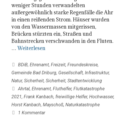
weniger Stunden verwandelten
außergewöhnlich starke Regenfälle die Ahr
in einen reißenden Strom. Häuser wurden
von den Wassermassen mitgerissen,
Brücken stürzten ein, Straßen und
Bahnstrecken verschwanden in den Fluten.
…
Weiterlesen
Kategorien
BDiB
,
Ehrenamt
,
Freizeit
,
Freundeskreise
,
Gemeinde Bad Driburg
,
Gesellschaft
,
Infrastruktur
,
Natur
,
Sicherheit
,
Sicherheit
,
Stadtentwicklung
Schlagwörter
Ahrtal
,
Ehrenamt
,
Fluthelfer
,
Flutkatastrophe
2021
,
Frank Kanbach
,
freiwillige Helfer
,
Hochwasser
,
Horst Kanbach
,
Mayschoß
,
Naturkatastrophe
1 Kommentar