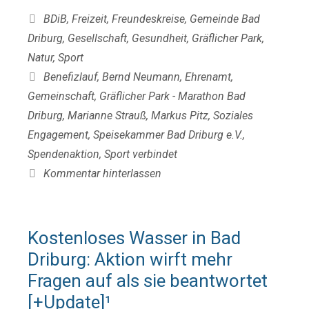
Kategorien
BDiB
,
Freizeit
,
Freundeskreise
,
Gemeinde Bad
Driburg
,
Gesellschaft
,
Gesundheit
,
Gräflicher Park
,
Natur
,
Sport
Schlagwörter
Benefizlauf
,
Bernd Neumann
,
Ehrenamt
,
Gemeinschaft
,
Gräflicher Park - Marathon Bad
Driburg
,
Marianne Strauß
,
Markus Pitz
,
Soziales
Engagement
,
Speisekammer Bad Driburg e.V.
,
Spendenaktion
,
Sport verbindet
Kommentar hinterlassen
Kostenloses Wasser in Bad
Driburg: Aktion wirft mehr
Fragen auf als sie beantwortet
[+Update]¹