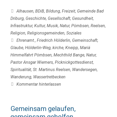
Kategorien
Alhausen
,
BDiB
,
Bildung
,
Freizeit
,
Gemeinde Bad
Driburg
,
Geschichte
,
Gesellschaft
,
Gesundheit
,
Infrastruktur
,
Kultur
,
Musik
,
Natur
,
Pömbsen
,
Reelsen
,
Religion
,
Religionsgemeinden
,
Soziales
Schlagwörter
Ehrenamt.
,
Friedrich Hölderlin
,
Gemeinschaft
,
Glaube
,
Hölderlin-Weg
,
kirche
,
Kneipp
,
Mariä
Himmelfahrt Pömbsen
,
Mechthild Bange
,
Natur
,
Pastor Ansgar Wiemers
,
Picknickgottesdienst
,
Spiritualität
,
St. Martinus Reelsen
,
Wandersegen
,
Wanderung
,
Wassertretbecken
Kommentar hinterlassen
Gemeinsam gelaufen,
gemeinsam geholfen