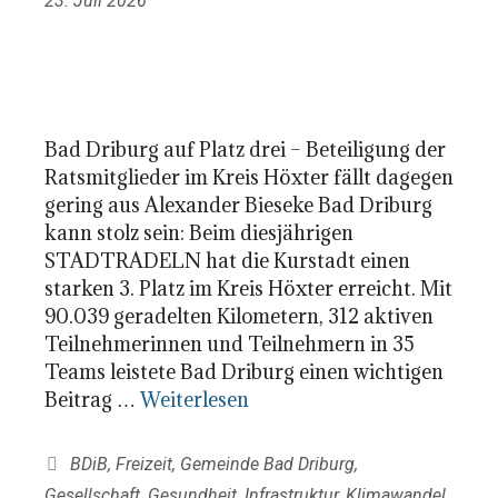
23. Juli 2026
Bad Driburg auf Platz drei – Beteiligung der
Ratsmitglieder im Kreis Höxter fällt dagegen
gering aus Alexander Bieseke Bad Driburg
kann stolz sein: Beim diesjährigen
STADTRADELN hat die Kurstadt einen
starken 3. Platz im Kreis Höxter erreicht. Mit
90.039 geradelten Kilometern, 312 aktiven
Teilnehmerinnen und Teilnehmern in 35
Teams leistete Bad Driburg einen wichtigen
Beitrag …
Weiterlesen
Kategorien
BDiB
,
Freizeit
,
Gemeinde Bad Driburg
,
Gesellschaft
,
Gesundheit
,
Infrastruktur
,
Klimawandel
,