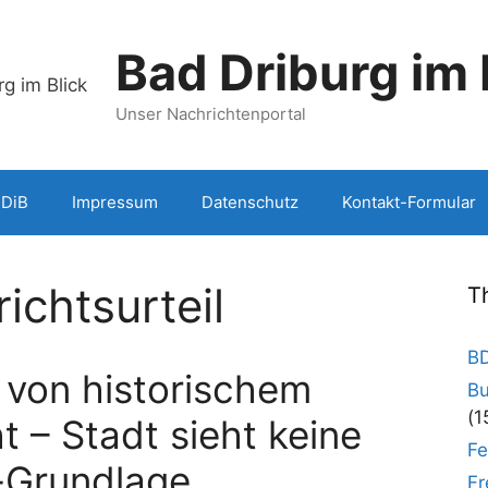
Bad Driburg im 
Unser Nachrichtenportal
BDiB
Impressum
Datenschutz
Kontakt-Formular
ichtsurteil
T
BD
 von historischem
Bu
(1
 – Stadt sieht keine
Fe
-Grundlage
Fr