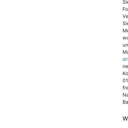
Si
Fo
Ve
Si
Me
wo
un
Ma
dr
ne
Ko
01
fr
Na
Ba
W