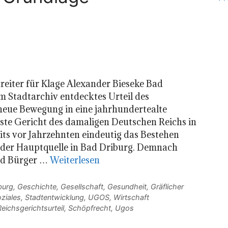
treiter für Klage Alexander Bieseke Bad
im Stadtarchiv entdecktes Urteil des
 neue Bewegung in eine jahrhundertealte
ste Gericht des damaligen Deutschen Reichs in
eits vor Jahrzehnten eindeutig das Bestehen
 der Hauptquelle in Bad Driburg. Demnach
nd Bürger …
Weiterlesen
burg
,
Geschichte
,
Gesellschaft
,
Gesundheit
,
Gräflicher
ziales
,
Stadtentwicklung
,
UGOS
,
Wirtschaft
Reichsgerichtsurteil
,
Schöpfrecht
,
Ugos