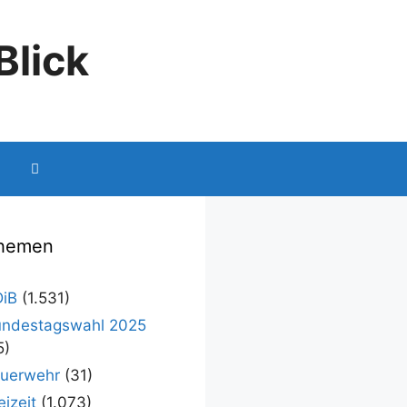
Blick
hemen
iB
(1.531)
ndestagswahl 2025
5)
uerwehr
(31)
eizeit
(1.073)