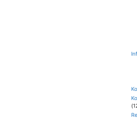
In
Ko
K
(1
Re