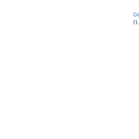
Ge
(1