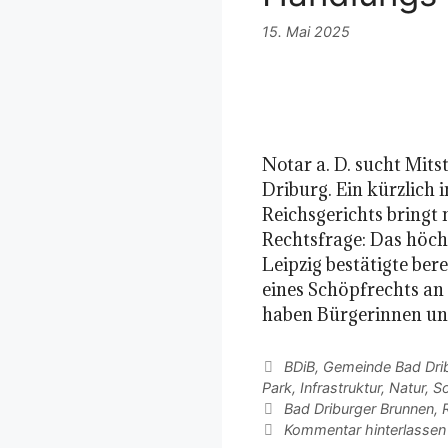
15. Mai 2025
Notar a. D. sucht Mits
Driburg. Ein kürzlich 
Reichsgerichts bringt
Rechtsfrage: Das höch
Leipzig bestätigte ber
eines Schöpfrechts an
haben Bürgerinnen u
Kategorien
BDiB
,
Gemeinde Bad Dri
Park
,
Infrastruktur
,
Natur
,
So
Schlagwörter
Bad Driburger Brunnen
,
Kommentar hinterlassen