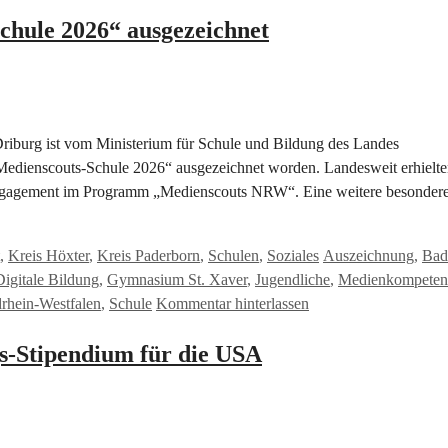
chule 2026“ ausgezeichnet
iburg ist vom Ministerium für Schule und Bildung des Landes
Medienscouts-Schule 2026“ ausgezeichnet worden. Landesweit erhielt
 Engagement im Programm „Medienscouts NRW“. Eine weitere besonder
Schlagwörter
,
Kreis Höxter
,
Kreis Paderborn
,
Schulen
,
Soziales
Auszeichnung
,
Bad
Digitale Bildung
,
Gymnasium St. Xaver
,
Jugendliche
,
Medienkompeten
rhein-Westfalen
,
Schule
Kommentar hinterlassen
s-Stipendium für die USA