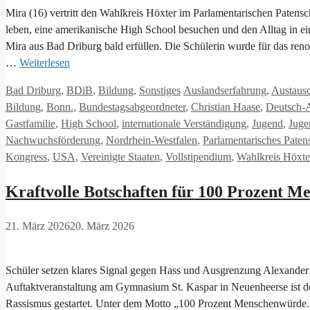
Mira (16) vertritt den Wahlkreis Höxter im Parlamentarischen Paten
leben, eine amerikanische High School besuchen und den Alltag in ei
Mira aus Bad Driburg bald erfüllen. Die Schülerin wurde für das re
…
Weiterlesen
Kategorien
Schlagwörter
Bad Driburg
,
BDiB
,
Bildung
,
Sonstiges
Auslandserfahrung
,
Austausc
Bildung
,
Bonn.
,
Bundestagsabgeordneter
,
Christian Haase
,
Deutsch-A
Gastfamilie
,
High School
,
internationale Verständigung
,
Jugend
,
Juge
Nachwuchsförderung
,
Nordrhein-Westfalen
,
Parlamentarisches Pate
Kongress
,
USA
,
Vereinigte Staaten
,
Vollstipendium
,
Wahlkreis Höxte
Kraftvolle Botschaften für 100 Prozent 
21. März 2026
20. März 2026
Schüler setzen klares Signal gegen Hass und Ausgrenzung Alexander
Auftaktveranstaltung am Gymnasium St. Kaspar in Neuenheerse ist de
Rassismus gestartet. Unter dem Motto „100 Prozent Menschenwürde.