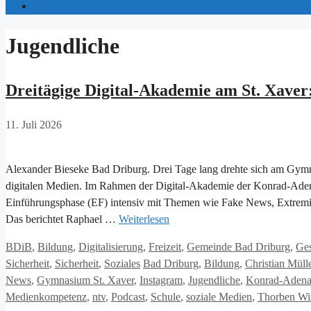
Jugendliche
Dreitägige Digital-Akademie am St. Xave
11. Juli 2026
Alexander Bieseke Bad Driburg. Drei Tage lang drehte sich am Gym
digitalen Medien. Im Rahmen der Digital-Akademie der Konrad-Adenau
Einführungsphase (EF) intensiv mit Themen wie Fake News, Extremis
Das berichtet Raphael …
Weiterlesen
Kategorien
BDiB
,
Bildung
,
Digitalisierung
,
Freizeit
,
Gemeinde Bad Driburg
,
Ges
Schlagwörter
Sicherheit
,
Sicherheit
,
Soziales
Bad Driburg
,
Bildung
,
Christian Müll
News
,
Gymnasium St. Xaver
,
Instagram
,
Jugendliche
,
Konrad-Adenau
Medienkompetenz
,
ntv
,
Podcast
,
Schule
,
soziale Medien
,
Thorben Wi