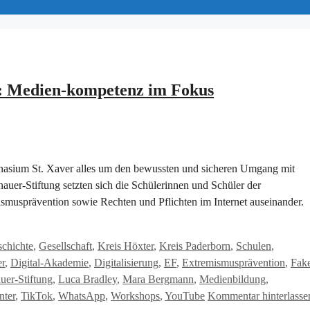
r: Medien-kompetenz im Fokus
nasium St. Xaver alles um den bewussten und sicheren Umgang mit
er-Stiftung setzten sich die Schülerinnen und Schüler der
musprävention sowie Rechten und Pflichten im Internet auseinander.
chichte
,
Gesellschaft
,
Kreis Höxter
,
Kreis Paderborn
,
Schulen
,
er
,
Digital-Akademie
,
Digitalisierung
,
EF
,
Extremismusprävention
,
Fak
er-Stiftung
,
Luca Bradley
,
Mara Bergmann
,
Medienbildung
,
nter
,
TikTok
,
WhatsApp
,
Workshops
,
YouTube
Kommentar hinterlasse