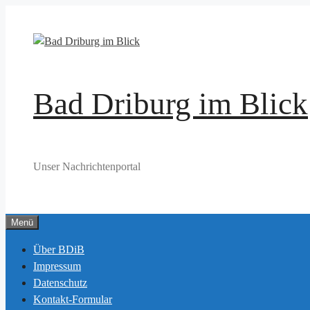
Zum
Inhalt
springen
Bad Driburg im Blick
Unser Nachrichtenportal
Menü
Über BDiB
Impressum
Datenschutz
Kontakt-Formular