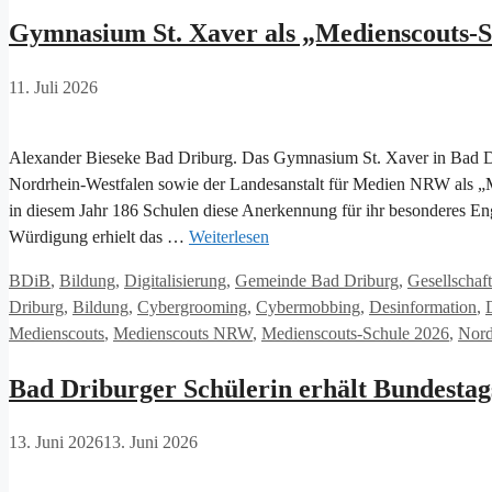
Gymnasium St. Xaver als „Medienscouts-S
11. Juli 2026
Alexander Bieseke Bad Driburg. Das Gymnasium St. Xaver in Bad Dr
Nordrhein-Westfalen sowie der Landesanstalt für Medien NRW als „
in diesem Jahr 186 Schulen diese Anerkennung für ihr besonderes
Würdigung erhielt das …
Weiterlesen
Kategorien
BDiB
,
Bildung
,
Digitalisierung
,
Gemeinde Bad Driburg
,
Gesellschaft
Driburg
,
Bildung
,
Cybergrooming
,
Cybermobbing
,
Desinformation
,
Medienscouts
,
Medienscouts NRW
,
Medienscouts-Schule 2026
,
Nord
Bad Driburger Schülerin erhält Bundestag
13. Juni 2026
13. Juni 2026