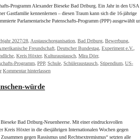
schafts-Programm Alexander Bieseke Bad Driburg. Ein Jahr in den USA
ner Gastfamilie kennenlernen – diesen Traum kann sich die 16-jährige
nommierte Parlamentarische Patenschafts-Programm (PPP) ausgewählt u
hjahr 2027/28
,
Austauschorganisation
,
Bad Driburg
,
Bewerbung
,
merikanische Freundschaft
,
Deutscher Bundestag
,
Experiment e.V.
,
ndliche
,
Kreis Höxter
,
Kulturaustausch
,
Mira Dörr
,
nschafts-Programm
,
PPP
,
Schule
,
Schüleraustausch
,
Stipendium
,
US-
r
Kommentar hinterlassen
Menschen-würde
 Bieseke Bad Driburg-Neuenheerse. Mit einer eindrucksvollen
r Kreis Höxter in die diesjährigen Internationalen Wochen gegen
 Zusammen gegen Rassismus und Rechtsextremismus“ setzten alle