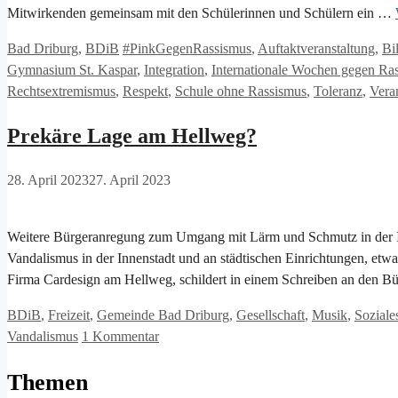
Mitwirkenden gemeinsam mit den Schülerinnen und Schülern ein …
Kategorien
Schlagwörter
Bad Driburg
,
BDiB
#PinkGegenRassismus
,
Auftaktveranstaltung
,
Bi
Gymnasium St. Kaspar
,
Integration
,
Internationale Wochen gegen Ra
Rechtsextremismus
,
Respekt
,
Schule ohne Rassismus
,
Toleranz
,
Vera
Prekäre Lage am Hellweg?
28. April 2023
27. April 2023
Weitere Bürgeranregung zum Umgang mit Lärm und Schmutz in der I
Vandalismus in der Innenstadt und an städtischen Einrichtungen, etwa
Firma Cardesign am Hellweg, schildert in einem Schreiben an den Bü
Kategorien
BDiB
,
Freizeit
,
Gemeinde Bad Driburg
,
Gesellschaft
,
Musik
,
Soziale
Vandalismus
1 Kommentar
Themen