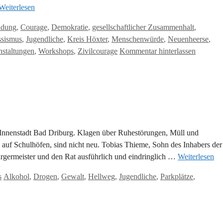
Weiterlesen
ldung
,
Courage
,
Demokratie
,
gesellschaftlicher Zusammenhalt
,
ssismus
,
Jugendliche
,
Kreis Höxter
,
Menschenwürde
,
Neuenheerse
,
nstaltungen
,
Workshops
,
Zivilcourage
Kommentar hinterlassen
nnenstadt Bad Driburg. Klagen über Ruhestörungen, Müll und
 auf Schulhöfen, sind nicht neu. Tobias Thieme, Sohn des Inhabers der
rgermeister und den Rat ausführlich und eindringlich …
Weiterlesen
Schlagwörter
s
Alkohol
,
Drogen
,
Gewalt
,
Hellweg
,
Jugendliche
,
Parkplätze
,