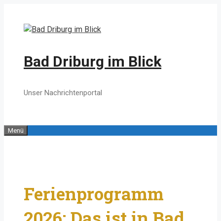
Zum
Inhalt
springen
Bad Driburg im Blick
Unser Nachrichtenportal
Menü
Ferienprogramm
2026: Das ist in Bad