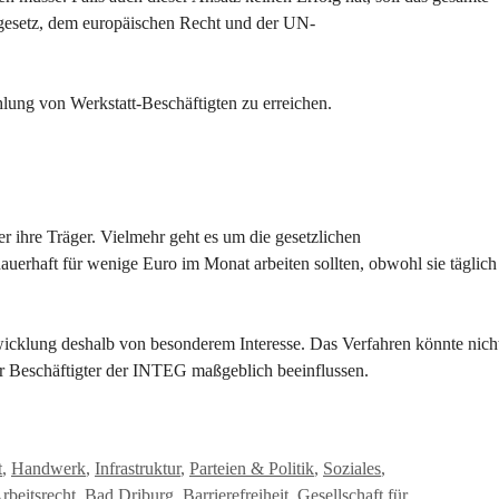
dgesetz, dem europäischen Recht und der UN-
hlung von Werkstatt-Beschäftigten zu erreichen.
er ihre Träger. Vielmehr geht es um die gesetzlichen
rhaft für wenige Euro im Monat arbeiten sollten, obwohl sie täglich
wicklung deshalb von besonderem Interesse. Das Verfahren könnte nich
er Beschäftigter der INTEG maßgeblich beeinflussen.
t
,
Handwerk
,
Infrastruktur
,
Parteien & Politik
,
Soziales
,
rbeitsrecht
,
Bad Driburg
,
Barrierefreiheit
,
Gesellschaft für