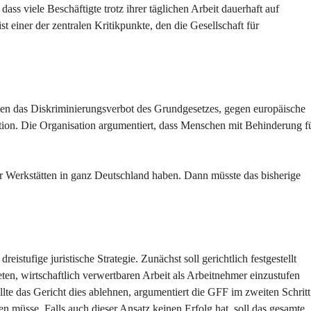
ss viele Beschäftigte trotz ihrer täglichen Arbeit dauerhaft auf
t einer der zentralen Kritikpunkte, den die Gesellschaft für
en das Diskriminierungsverbot des Grundgesetzes, gegen europäische
ion. Die Organisation argumentiert, dass Menschen mit Behinderung f
für Werkstätten in ganz Deutschland haben. Dann müsste das bisherige
eistufige juristische Strategie. Zunächst soll gerichtlich festgestellt
eten, wirtschaftlich verwertbaren Arbeit als Arbeitnehmer einzustufen
te das Gericht dies ablehnen, argumentiert die GFF im zweiten Schritt
n müsse. Falls auch dieser Ansatz keinen Erfolg hat, soll das gesamte