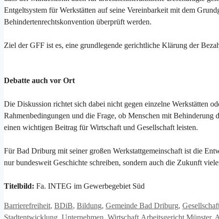
Entgeltsystem für Werkstätten auf seine Vereinbarkeit mit dem Grun
Behindertenrechtskonvention überprüft werden.
Ziel der GFF ist es, eine grundlegende gerichtliche Klärung der Beza
Debatte auch vor Ort
Die Diskussion richtet sich dabei nicht gegen einzelne Werkstätten od
Rahmenbedingungen und die Frage, ob Menschen mit Behinderung daue
einen wichtigen Beitrag für Wirtschaft und Gesellschaft leisten.
Für Bad Driburg mit seiner großen Werkstattgemeinschaft ist die Ent
nur bundesweit Geschichte schreiben, sondern auch die Zukunft viel
Titelbild:
Fa. INTEG im Gewerbegebiet Süd
Kategorien
Barrierefreiheit
,
BDiB
,
Bildung
,
Gemeinde Bad Driburg
,
Gesellschaf
Schlagwörter
Stadtentwicklung
,
Unternehmen
,
Wirtschaft
Arbeitsgericht Münster
,
A