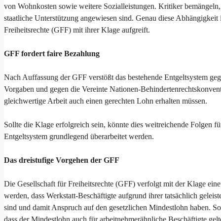
von Wohnkosten sowie weitere Sozialleistungen. Kritiker bemängeln, da
staatliche Unterstützung angewiesen sind. Genau diese Abhängigkeit is
Freiheitsrechte (GFF) mit ihrer Klage aufgreift.
GFF fordert faire Bezahlung
Nach Auffassung der GFF verstößt das bestehende Entgeltsystem geg
Vorgaben und gegen die Vereinte Nationen-Behindertenrechtskonvent
gleichwertige Arbeit auch einen gerechten Lohn erhalten müssen.
Sollte die Klage erfolgreich sein, könnte dies weitreichende Folgen 
Entgeltsystem grundlegend überarbeitet werden.
Das dreistufige Vorgehen der GFF
Die Gesellschaft für Freiheitsrechte (GFF) verfolgt mit der Klage eine dr
werden, dass Werkstatt-Beschäftigte aufgrund ihrer tatsächlich geleist
sind und damit Anspruch auf den gesetzlichen Mindestlohn haben. Soll
dass der Mindestlohn auch für arbeitnehmerähnliche Beschäftigte gelte