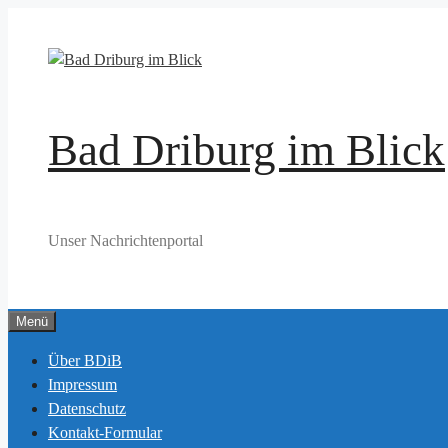
Zum
Inhalt
springen
Bad Driburg im Blick
Unser Nachrichtenportal
Menü
Über BDiB
Impressum
Datenschutz
Kontakt-Formular