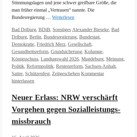
Stimmungslagen und jene schwer greifbare Größe, die
man früher einmal „Vertrauen“ nannte. Die
Bundesregierung …
Weiterlesen
Kategorien
Schlagwörter
Bad Driburg
,
BDiB
,
Sonstiges
Alexander Bieseke
,
Bad
Driburg
,
Berlin
,
Bundesregierung
,
Bundestag
,
Demokratie
,
Friedrich Merz
,
Gesellschaft
,
Gesundheitsreform
,
Grundsicherung
,
Kolumne
,
Königsschuss
,
Landtagswahl 2026
,
Magdeburg
,
Meinung
,
Politik
,
Reformpolitik
,
Rentenreform
,
Sachsen-Anhalt
,
Satire
,
Schützenfest
,
Zeitgeschehen
Kommentar
hinterlassen
Neuer Erlass: NRW verschärft
Vorgehen gegen Sozialleistungs-
missbrauch