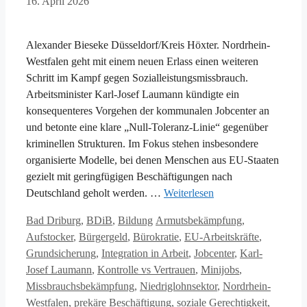
16. April 2026
Alexander Bieseke Düsseldorf/Kreis Höxter. Nordrhein-
Westfalen geht mit einem neuen Erlass einen weiteren
Schritt im Kampf gegen Sozialleistungsmissbrauch.
Arbeitsminister Karl-Josef Laumann kündigte ein
konsequenteres Vorgehen der kommunalen Jobcenter an
und betonte eine klare „Null-Toleranz-Linie“ gegenüber
kriminellen Strukturen. Im Fokus stehen insbesondere
organisierte Modelle, bei denen Menschen aus EU-Staaten
gezielt mit geringfügigen Beschäftigungen nach
Deutschland geholt werden. …
Weiterlesen
Kategorien
Schlagwörter
Bad Driburg
,
BDiB
,
Bildung
Armutsbekämpfung
,
Aufstocker
,
Bürgergeld
,
Bürokratie
,
EU-Arbeitskräfte
,
Grundsicherung
,
Integration in Arbeit
,
Jobcenter
,
Karl-
Josef Laumann
,
Kontrolle vs Vertrauen
,
Minijobs
,
Missbrauchsbekämpfung
,
Niedriglohnsektor
,
Nordrhein-
Westfalen
,
prekäre Beschäftigung
,
soziale Gerechtigkeit
,