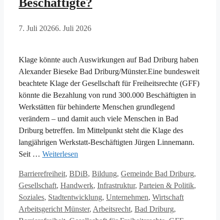
Beschäftigte?
7. Juli 2026
6. Juli 2026
Klage könnte auch Auswirkungen auf Bad Driburg haben
Alexander Bieseke Bad Driburg/Münster.Eine bundesweit
beachtete Klage der Gesellschaft für Freiheitsrechte (GFF)
könnte die Bezahlung von rund 300.000 Beschäftigten in
Werkstätten für behinderte Menschen grundlegend
verändern – und damit auch viele Menschen in Bad
Driburg betreffen. Im Mittelpunkt steht die Klage des
langjährigen Werkstatt-Beschäftigten Jürgen Linnemann.
Seit …
Weiterlesen
Kategorien
Barrierefreiheit
,
BDiB
,
Bildung
,
Gemeinde Bad Driburg
,
Gesellschaft
,
Handwerk
,
Infrastruktur
,
Parteien & Politik
,
Schlagwört
Soziales
,
Stadtentwicklung
,
Unternehmen
,
Wirtschaft
Arbeitsgericht Münster
,
Arbeitsrecht
,
Bad Driburg
,