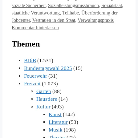
soziale Sicherheit
,
Sozialleistungsmissbrauch
,
Sozialstaat
,
staatliche Verantwortung
,
Teilhabe
,
Überforderung der
Jobcenter
,
Vertrauen in den Staat
,
Verwaltungspraxis
Kommentar hinterlassen
Themen
BDiB
(1.531)
Bundestagswahl 2025
(15)
Feuerwehr
(31)
Freizeit
(1.073)
Garten
(88)
Haustiere
(14)
Kultur
(493)
Kunst
(142)
Literatur
(53)
Musik
(198)
Theater
(75)