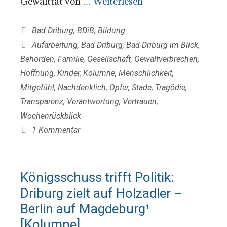
Gewalttat von …
Weiterlesen
Kategorien
Bad Driburg
,
BDiB
,
Bildung
Schlagwörter
Aufarbeitung
,
Bad Driburg
,
Bad Driburg im Blick
,
Behörden
,
Familie
,
Gesellschaft
,
Gewaltverbrechen
,
Hoffnung
,
Kinder
,
Kolumne
,
Menschlichkeit
,
Mitgefühl
,
Nachdenklich
,
Opfer
,
Stade
,
Tragödie
,
Transparenz
,
Verantwortung
,
Vertrauen
,
Wochenrückblick
1 Kommentar
Königsschuss trifft Politik:
Driburg zielt auf Holzadler –
Berlin auf Magdeburg¹
[Kolumne]