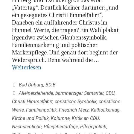
Hintergrund. Darüber groß das Wort
„Vatertag“. Deutlich kleiner darunter: „und
ein gesegnetes Christi Himmelfahrt“.
Daneben ein auffahrender Christus im
Himmel. Werte, die tragen? Ein Wahlplakat
irgendwo zwischen Glaubenssymbolik,
Familienmarketing und politischer
Markenpflege. Und genau dort beginnt der
Widerspruch. Denn während die …
Weiterlesen
Kategorien
Bad Driburg
,
BDiB
Schlagwörter
Alleinerziehende
,
barmherziger Samariter
,
CDU
,
Christi Himmelfahrt
,
christliche Symbolik
,
christliche
Werte
,
Familienpolitik
,
Friedrich Merz
,
Katholikentag
,
Kirche und Politik
,
Kolumne
,
Kritik an CDU
,
Nächstenliebe
,
Pflegebedürftige
,
Pflegepolitik
,