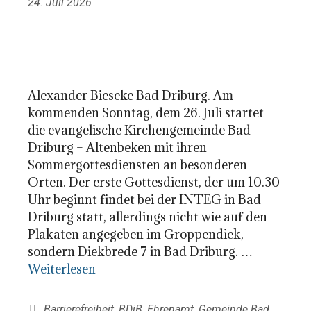
24. Juli 2026
Alexander Bieseke Bad Driburg. Am
kommenden Sonntag, dem 26. Juli startet
die evangelische Kirchengemeinde Bad
Driburg – Altenbeken mit ihren
Sommergottesdiensten an besonderen
Orten. Der erste Gottesdienst, der um 10.30
Uhr beginnt findet bei der INTEG in Bad
Driburg statt, allerdings nicht wie auf den
Plakaten angegeben im Groppendiek,
sondern Diekbrede 7 in Bad Driburg. …
Weiterlesen
Kategorien
Barrierefreiheit
,
BDiB
,
Ehrenamt
,
Gemeinde Bad