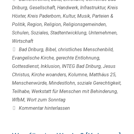
Driburg
,
Gesellschaft
,
Handwerk
,
Infrastruktur
,
Kreis
Höxter
,
Kreis Paderborn
,
Kultur
,
Musik
,
Parteien &
Politik
,
Region
,
Religion
,
Religionsgemeinden
,
Schulen
,
Soziales
,
Stadtentwicklung
,
Unternehmen
,
Wirtschaft
Schlagwörter
Bad Driburg
,
Bibel
,
christliches Menschenbild
,
Evangelische Kirche
,
gerechte Entlohnung
,
Gottesdienst
,
Inklusion
,
INTEG Bad Driburg
,
Jesus
Christus
,
Kirche woanders
,
Kolumne
,
Matthäus 25
,
Menschenwürde
,
Mindestlohn
,
soziale Gerechtigkeit
,
Teilhabe
,
Werkstatt für Menschen mit Behinderung
,
WfbM
,
Wort zum Sonntag
Kommentar hinterlassen