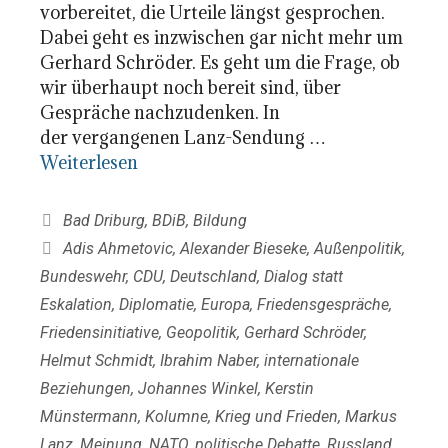
vorbereitet, die Urteile längst gesprochen.
Dabei geht es inzwischen gar nicht mehr um
Gerhard Schröder. Es geht um die Frage, ob
wir überhaupt noch bereit sind, über
Gespräche nachzudenken. In
der vergangenen Lanz-Sendung …
Weiterlesen
Kategorien
Bad Driburg
,
BDiB
,
Bildung
Schlagwörter
Adis Ahmetovic
,
Alexander Bieseke
,
Außenpolitik
,
Bundeswehr
,
CDU
,
Deutschland
,
Dialog statt
Eskalation
,
Diplomatie
,
Europa
,
Friedensgespräche
,
Friedensinitiative
,
Geopolitik
,
Gerhard Schröder
,
Helmut Schmidt
,
Ibrahim Naber
,
internationale
Beziehungen
,
Johannes Winkel
,
Kerstin
Münstermann
,
Kolumne
,
Krieg und Frieden
,
Markus
Lanz
,
Meinung
,
NATO
,
politische Debatte
,
Russland
,