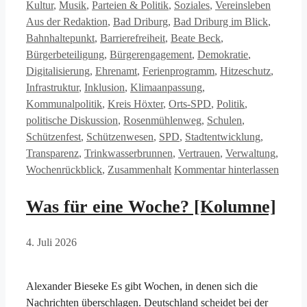
Schlagw
Kultur
,
Musik
,
Parteien & Politik
,
Soziales
,
Vereinsleben
Aus der Redaktion
,
Bad Driburg
,
Bad Driburg im Blick
,
Bahnhaltepunkt
,
Barrierefreiheit
,
Beate Beck
,
Bürgerbeteiligung
,
Bürgerengagement
,
Demokratie
,
Digitalisierung
,
Ehrenamt
,
Ferienprogramm
,
Hitzeschutz
,
Infrastruktur
,
Inklusion
,
Klimaanpassung
,
Kommunalpolitik
,
Kreis Höxter
,
Orts-SPD
,
Politik
,
politische Diskussion
,
Rosenmühlenweg
,
Schulen
,
Schützenfest
,
Schützenwesen
,
SPD
,
Stadtentwicklung
,
Transparenz
,
Trinkwasserbrunnen
,
Vertrauen
,
Verwaltung
,
Wochenrückblick
,
Zusammenhalt
Kommentar hinterlassen
Was für eine Woche? [Kolumne]
4. Juli 2026
Alexander Bieseke Es gibt Wochen, in denen sich die
Nachrichten überschlagen. Deutschland scheidet bei der