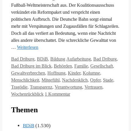
Fußball-Weltmeisterschaft aus. Der Koalitionsausschuss
verkündet ein Reformpaket und verspricht einen
politischen Aufbruch. Die Deutsche Bahn sorgt einmal
mehr mit Verspätungen und Zugausfällen für Schlagzeilen.
Doch all das verliert an Bedeutung, wenn eine Nachricht
alles andere überschattet. Die schreckliche Gewalttat von
…
Weiterlesen
Kategorien
Schlagwörter
Bad Driburg
,
BDiB
,
Bildung
Aufarbeitung
,
Bad Driburg
,
Bad Driburg im Blick
,
Behörden
,
Familie
,
Gesellschaft
,
Gewaltverbrechen
,
Hoffnung
,
Kinder
,
Kolumne
,
Menschlichkeit
,
Mitgefühl
,
Nachdenklich
,
Opfer
,
Stade
,
Tragödie
,
Transparenz
,
Verantwortung
,
Vertrauen
,
Wochenrückblick
1 Kommentar
Themen
BDiB
(1.530)