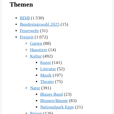
Themen
im
Archiv
BDiB
(1.530)
Bundestagswahl 2025
(15)
Feuerwehr
(31)
Freizeit
(1.072)
Garten
(88)
Haustiere
(14)
Kultur
(492)
Kunst
(141)
Literatur
(52)
Musik
(197)
Theater
(75)
Natur
(391)
Blaues Band
(23)
Blumen/Bäume
(83)
Nationalpark Egge
(21)
Reisen
(126)