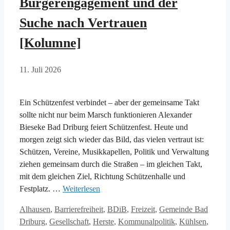
Bürgerengagement und der
Suche nach Vertrauen
[Kolumne]
11. Juli 2026
Ein Schützenfest verbindet – aber der gemeinsame Takt
sollte nicht nur beim Marsch funktionieren Alexander
Bieseke Bad Driburg feiert Schützenfest. Heute und
morgen zeigt sich wieder das Bild, das vielen vertraut ist:
Schützen, Vereine, Musikkapellen, Politik und Verwaltung
ziehen gemeinsam durch die Straßen – im gleichen Takt,
mit dem gleichen Ziel, Richtung Schützenhalle und
Festplatz. …
Weiterlesen
Kategorien
Alhausen
,
Barrierefreiheit
,
BDiB
,
Freizeit
,
Gemeinde Bad
Driburg
,
Gesellschaft
,
Herste
,
Kommunalpolitik
,
Kühlsen
,