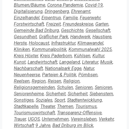
Blumen/Bäume
,
Corona Pandemie
,
Covid-19
,
Digitalisierung
,
Dringenberg
,
Ehrenamt
,
Einzelhandel
,
Erpentrup
,
Familie
,
Feuerwehr
,
Forstwirtschaft
,
Freizeit
,
Freundeskreise
,
Garten
,
Gemeinde Bad Driburg
,
Geschichte
,
Gesellschaft
,
Gesundheit
,
Gräflicher Park
,
Handwerk
,
Haustiere
,
Herste
,
Holocaust
,
Infrastruktur
,
Klimawandel
,
Kliniken
,
Kommunalpolitik
,
Kommunalwahl 2025
,
Kreis Höxter
,
Kreis Paderborn
,
Kühlsen
,
Kultur
,
Kunst
,
Landwirtschaft
,
Langeland
,
Literatur
,
Musik
,
Nachbarschaft
,
Nationalpark Egge
,
Natur
,
Neuenheerse
,
Parteien & Politik
,
Pömbsen
,
Reelsen
,
Region
,
Reisen
,
Religion
,
Religionsgemeinden
,
Schulen
,
Senioren
,
Senioren
,
Seniorenheime
,
Sicherheit
,
Sicherheit
,
Siebenstern
,
Sonstiges
,
Soziales
,
Sport
,
Stadtentwicklung
,
Stadtkapelle
,
Theater
,
Themen
,
Tourismus
,
Tourismuswirtschaft
,
Transparenz-Offensive
,
Trauer
,
UGOS
,
Unternehmen
,
Vereinsleben
,
Verkehr
,
Schlagwörter
Wirtschaft
9 Jahre
,
Bad Driburg im Blick
,