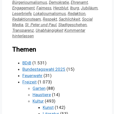
Bürgerjournalismus
,
Demokratie
,
Ehrenamt
,
Engagement
,
Fairness
,
Herzblut
,
Iburg
,
Jubiläum
,
Leserbriefe
,
Lokaljournalismus
,
Redaktion
,
Redaktionsteam
,
Respekt
,
Sachlichkeit
,
Social
Media
,
St. Peter und Paul
,
Stadtgeschehen
,
Transparenz
,
Unabhängigkeit
Kommentar
hinterlassen
Themen
BDiB
(1.531)
Bundestagswahl 2025
(15)
Feuerwehr
(31)
Freizeit
(1.073)
Garten
(88)
Haustiere
(14)
Kultur
(493)
Kunst
(142)
Literatur
(53)