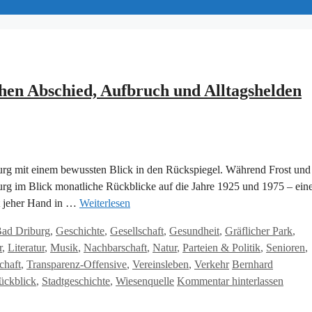
hen Abschied, Aufbruch und Alltagshelden
rg mit einem bewussten Blick in den Rückspiegel. Während Frost und
burg im Blick monatliche Rückblicke auf die Jahre 1925 und 1975 – ein
it jeher Hand in …
Weiterlesen
ad Driburg
,
Geschichte
,
Gesellschaft
,
Gesundheit
,
Gräflicher Park
,
r
,
Literatur
,
Musik
,
Nachbarschaft
,
Natur
,
Parteien & Politik
,
Senioren
,
Schlagwörter
chaft
,
Transparenz-Offensive
,
Vereinsleben
,
Verkehr
Bernhard
ückblick
,
Stadtgeschichte
,
Wiesenquelle
Kommentar hinterlassen