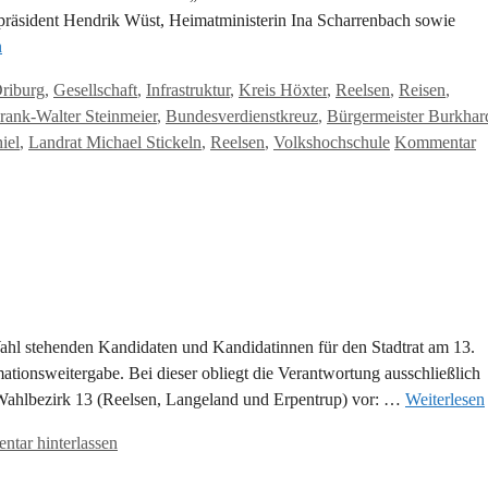
räsident Hendrik Wüst, Heimatministerin Ina Scharrenbach sowie
n
riburg
,
Gesellschaft
,
Infrastruktur
,
Kreis Höxter
,
Reelsen
,
Reisen
,
rank-Walter Steinmeier
,
Bundesverdienstkreuz
,
Bürgermeister Burkhar
iel
,
Landrat Michael Stickeln
,
Reelsen
,
Volkshochschule
Kommentar
Wahl stehenden Kandidaten und Kandidatinnen für den Stadtrat am 13.
mationsweitergabe. Bei dieser obliegt die Verantwortung ausschließlich
 Wahlbezirk 13 (Reelsen, Langeland und Erpentrup) vor: …
Weiterlesen
tar hinterlassen