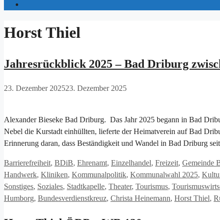
Horst Thiel
Jahresrückblick 2025 – Bad Driburg zwisc
23. Dezember 2025
23. Dezember 2025
Alexander Bieseke Bad Driburg. Das Jahr 2025 begann in Bad Dribu
Nebel die Kurstadt einhüllten, lieferte der Heimatverein auf Bad Dri
Erinnerung daran, dass Beständigkeit und Wandel in Bad Driburg se
Kategorien
Barrierefreiheit
,
BDiB
,
Ehrenamt
,
Einzelhandel
,
Freizeit
,
Gemeinde B
Handwerk
,
Kliniken
,
Kommunalpolitik
,
Kommunalwahl 2025
,
Kultu
Sonstiges
,
Soziales
,
Stadtkapelle
,
Theater
,
Tourismus
,
Tourismuswirts
Humborg
,
Bundesverdienstkreuz
,
Christa Heinemann
,
Horst Thiel
,
R