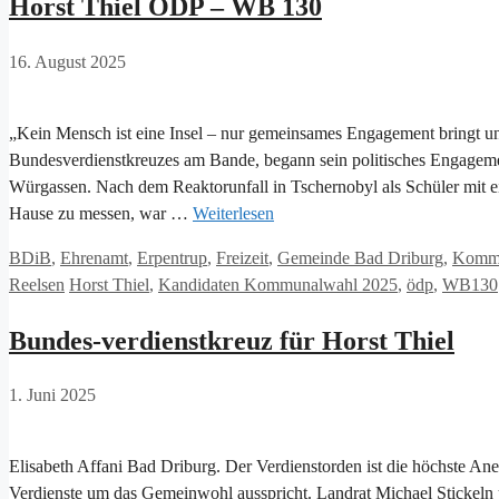
Horst Thiel ÖDP – WB 130
16. August 2025
„Kein Mensch ist eine Insel – nur gemeinsames Engagement bringt un
Bundesverdienstkreuzes am Bande, begann sein politisches Engageme
Würgassen. Nach dem Reaktorunfall in Tschernobyl als Schüler mit e
Hause zu messen, war …
Weiterlesen
Kategorien
BDiB
,
Ehrenamt
,
Erpentrup
,
Freizeit
,
Gemeinde Bad Driburg
,
Kommu
Schlagwörter
Reelsen
Horst Thiel
,
Kandidaten Kommunalwahl 2025
,
ödp
,
WB130
Bundes-verdienstkreuz für Horst Thiel
1. Juni 2025
Elisabeth Affani Bad Driburg. Der Verdienstorden ist die höchste A
Verdienste um das Gemeinwohl ausspricht. Landrat Michael Stickeln 