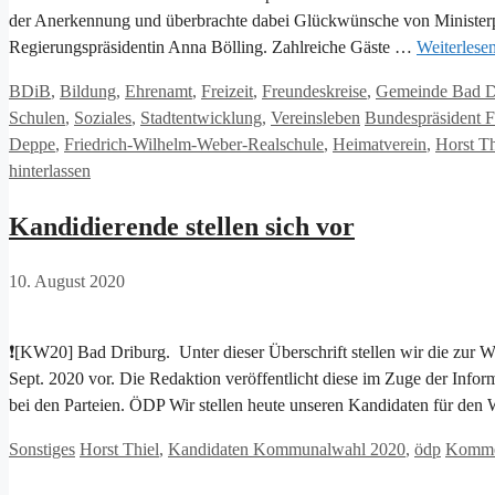
der Anerkennung und überbrachte dabei Glückwünsche von Ministerp
Regierungspräsidentin Anna Bölling. Zahlreiche Gäste …
Weiterlese
Kategorien
BDiB
,
Bildung
,
Ehrenamt
,
Freizeit
,
Freundeskreise
,
Gemeinde Bad D
Schlagwörter
Schulen
,
Soziales
,
Stadtentwicklung
,
Vereinsleben
Bundespräsident F
Deppe
,
Friedrich-Wilhelm-Weber-Realschule
,
Heimatverein
,
Horst Th
hinterlassen
Kandidierende stellen sich vor
10. August 2020
❗[KW20] Bad Driburg. Unter dieser Überschrift stellen wir die zur 
Sept. 2020 vor. Die Redaktion veröffentlicht diese im Zuge der Infor
bei den Parteien. ÖDP Wir stellen heute unseren Kandidaten für den
Kategorien
Schlagwörter
Sonstiges
Horst Thiel
,
Kandidaten Kommunalwahl 2020
,
ödp
Kommen