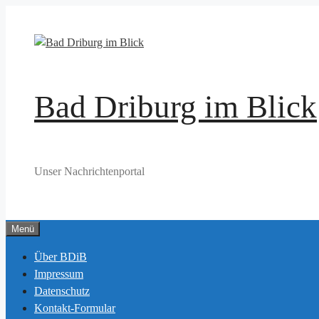
Zum
Inhalt
springen
Bad Driburg im Blick
Unser Nachrichtenportal
Menü
Über BDiB
Impressum
Datenschutz
Kontakt-Formular