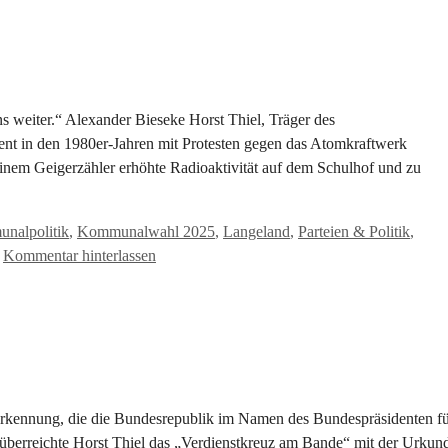
s weiter.“ Alexander Bieseke Horst Thiel, Träger des
nt in den 1980er-Jahren mit Protesten gegen das Atomkraftwerk
inem Geigerzähler erhöhte Radioaktivität auf dem Schulhof und zu
nalpolitik
,
Kommunalwahl 2025
,
Langeland
,
Parteien & Politik
,
Kommentar hinterlassen
nerkennung, die die Bundesrepublik im Namen des Bundespräsidenten f
überreichte Horst Thiel das „Verdienstkreuz am Bande“ mit der Urkun