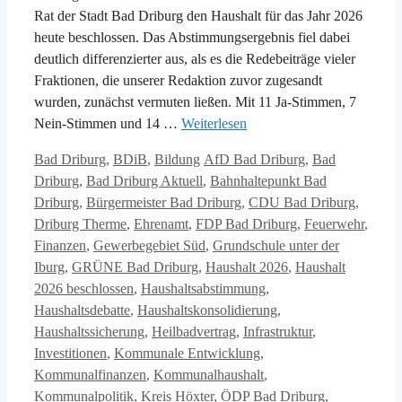
Rat der Stadt Bad Driburg den Haushalt für das Jahr 2026
heute beschlossen. Das Abstimmungsergebnis fiel dabei
deutlich differenzierter aus, als es die Redebeiträge vieler
Fraktionen, die unserer Redaktion zuvor zugesandt
wurden, zunächst vermuten ließen. Mit 11 Ja-Stimmen, 7
Nein-Stimmen und 14 …
Weiterlesen
Kategorien
Schlagwörter
Bad Driburg
,
BDiB
,
Bildung
AfD Bad Driburg
,
Bad
Driburg
,
Bad Driburg Aktuell
,
Bahnhaltepunkt Bad
Driburg
,
Bürgermeister Bad Driburg
,
CDU Bad Driburg
,
Driburg Therme
,
Ehrenamt
,
FDP Bad Driburg
,
Feuerwehr
,
Finanzen
,
Gewerbegebiet Süd
,
Grundschule unter der
Iburg
,
GRÜNE Bad Driburg
,
Haushalt 2026
,
Haushalt
2026 beschlossen
,
Haushaltsabstimmung
,
Haushaltsdebatte
,
Haushaltskonsolidierung
,
Haushaltssicherung
,
Heilbadvertrag
,
Infrastruktur
,
Investitionen
,
Kommunale Entwicklung
,
Kommunalfinanzen
,
Kommunalhaushalt
,
Kommunalpolitik
,
Kreis Höxter
,
ÖDP Bad Driburg
,