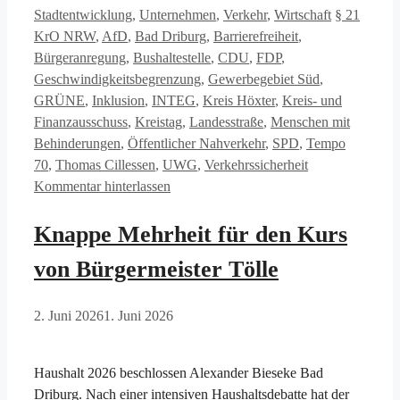
Schlagwört
Stadtentwicklung
,
Unternehmen
,
Verkehr
,
Wirtschaft
§ 21
KrO NRW
,
AfD
,
Bad Driburg
,
Barrierefreiheit
,
Bürgeranregung
,
Bushaltestelle
,
CDU
,
FDP
,
Geschwindigkeitsbegrenzung
,
Gewerbegebiet Süd
,
GRÜNE
,
Inklusion
,
INTEG
,
Kreis Höxter
,
Kreis- und
Finanzausschuss
,
Kreistag
,
Landesstraße
,
Menschen mit
Behinderungen
,
Öffentlicher Nahverkehr
,
SPD
,
Tempo
70
,
Thomas Cillessen
,
UWG
,
Verkehrssicherheit
Kommentar hinterlassen
Knappe Mehrheit für den Kurs
von Bürgermeister Tölle
2. Juni 2026
1. Juni 2026
Haushalt 2026 beschlossen Alexander Bieseke Bad
Driburg. Nach einer intensiven Haushaltsdebatte hat der