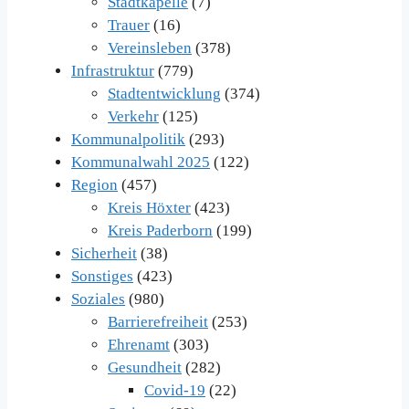
Stadtkapelle
(7)
Trauer
(16)
Vereinsleben
(378)
Infrastruktur
(779)
Stadtentwicklung
(374)
Verkehr
(125)
Kommunalpolitik
(293)
Kommunalwahl 2025
(122)
Region
(457)
Kreis Höxter
(423)
Kreis Paderborn
(199)
Sicherheit
(38)
Sonstiges
(423)
Soziales
(980)
Barrierefreiheit
(253)
Ehrenamt
(303)
Gesundheit
(282)
Covid-19
(22)