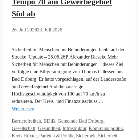
Tempo 70 am Gewerbegebiet
Süd ab
26. Juli 2026
23. Juli 2026
Sicherheit für Menschen mit Behinderungen bleibt auf der
Strecke [Update – 25.06.26]¹ Alexander Bieseke Mehr
Sicherheit für Menschen mit Behinderungen – dieses Ziel
verfolgte eine Bürgeranregung von Thomas Cillessen aus
Bad Driburg. Er hatte vorgeschlagen, auf der Landesstraße
am Gewerbegebiet Süd die zulässige
Höchstgeschwindigkeit von 100 auf 70 km/h zu
reduzieren. Der Kreis- und Finanzausschuss …
Weiterlesen
Kategorien
Barrierefreiheit
,
BDiB
,
Gemeinde Bad Driburg
,
Gesellschaft
,
Gesundheit
,
Infrastruktur
,
Kommunalpolitik
,
Kreis Höxter
,
Parteien & Politik
,
Sicherheit
,
Sicherheit
,