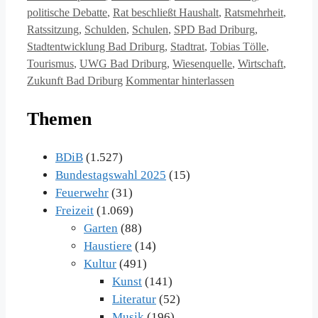
politische Debatte
,
Rat beschließt Haushalt
,
Ratsmehrheit
,
Ratssitzung
,
Schulden
,
Schulen
,
SPD Bad Driburg
,
Stadtentwicklung Bad Driburg
,
Stadtrat
,
Tobias Tölle
,
Tourismus
,
UWG Bad Driburg
,
Wiesenquelle
,
Wirtschaft
,
Zukunft Bad Driburg
Kommentar hinterlassen
Themen
BDiB
(1.527)
Bundestagswahl 2025
(15)
Feuerwehr
(31)
Freizeit
(1.069)
Garten
(88)
Haustiere
(14)
Kultur
(491)
Kunst
(141)
Literatur
(52)
Musik
(196)