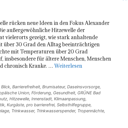
lle rücken neue Ideen in den Fokus Alexander
Die außergewöhnliche Hitzewelle der
 vielerorts gezeigt, wie stark anhaltende
 über 30 Grad den Alltag beeinträchtigen
chte mit Temperaturen über 20 Grad
f, insbesondere für ältere Menschen, Menschen
d chronisch Kranke. …
Weiterlesen
 Blick
,
Barrierefreiheit
,
Brumisateur
,
Daseinsvorsorge
,
opäische Union
,
Förderung
,
Gesundheit
,
GRÜNE Bad
hutz
,
Hitzewelle
,
Innenstadt
,
Klimaanpassung
,
tik
,
Kurgäste
,
pro barrierefrei
,
Selbsthilfegruppe
,
nlage
,
Trinkwasser
,
Trinkwasserspender
,
Tropennächte
,