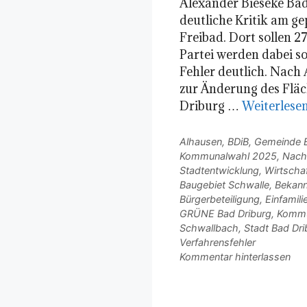
Alexander Bieseke Ba
deutliche Kritik am g
Freibad. Dort sollen 2
Partei werden dabei so
Fehler deutlich. Nac
zur Änderung des Flä
Driburg …
Weiterlese
Kategorien
Alhausen
,
BDiB
,
Gemeinde B
Kommunalwahl 2025
,
Nach
Stadtentwicklung
,
Wirtscha
Schlagwörter
Baugebiet Schwalle
,
Bekan
Bürgerbeteiligung
,
Einfamil
GRÜNE Bad Driburg
,
Kommu
Schwallbach
,
Stadt Bad Dri
Verfahrensfehler
Kommentar hinterlassen