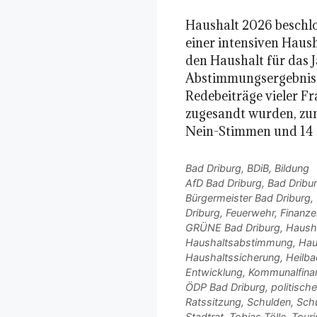
Haushalt 2026 beschl
einer intensiven Haus
den Haushalt für das 
Abstimmungsergebnis fi
Redebeiträge vieler Fr
zugesandt wurden, zun
Nein-Stimmen und 14
Kategorien
Bad Driburg
,
BDiB
,
Bildung
Schlagwörter
AfD Bad Driburg
,
Bad Dribu
Bürgermeister Bad Driburg
,
Driburg
,
Feuerwehr
,
Finanze
GRÜNE Bad Driburg
,
Haush
Haushaltsabstimmung
,
Hau
Haushaltssicherung
,
Heilba
Entwicklung
,
Kommunalfina
ÖDP Bad Driburg
,
politisch
Ratssitzung
,
Schulden
,
Sch
Stadtrat
,
Tobias Tölle
,
Tour