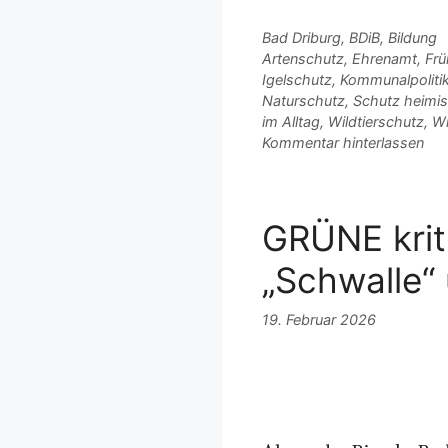
Kategorien
Bad Driburg
,
BDiB
,
Bildung
Schlagwörter
Artenschutz
,
Ehrenamt
,
Frü
Igelschutz
,
Kommunalpoliti
Naturschutz
,
Schutz heimis
im Alltag
,
Wildtierschutz
,
Wi
Kommentar hinterlassen
GRÜNE krit
„Schwalle“
19. Februar 2026