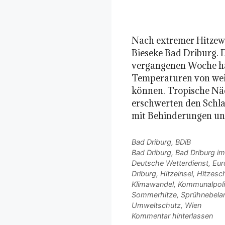
Nach extremer Hitzewe
Bieseke Bad Driburg. 
vergangenen Woche hat
Temperaturen von weit
können. Tropische Nä
erschwerten den Schla
mit Behinderungen un
Kategorien
Bad Driburg
,
BDiB
Schlagwörter
Bad Driburg
,
Bad Driburg im
Deutsche Wetterdienst
,
Eur
Driburg
,
Hitzeinsel
,
Hitzesc
Klimawandel
,
Kommunalpoli
Sommerhitze
,
Sprühnebela
Umweltschutz
,
Wien
Kommentar hinterlassen