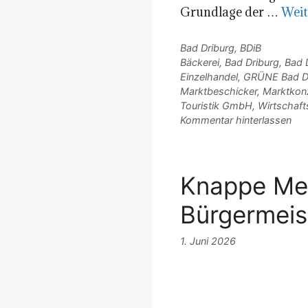
Grundlage der …
Weit
Kategorien
Bad Driburg
,
BDiB
Schlagwörter
Bäckerei
,
Bad Driburg
,
Bad D
Einzelhandel
,
GRÜNE Bad D
Marktbeschicker
,
Marktkon
Touristik GmbH
,
Wirtschaft
Kommentar hinterlassen
Knappe Meh
Bürgermeist
1. Juni 2026