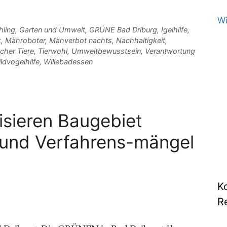
Wi
hling
,
Garten und Umwelt
,
GRÜNE Bad Driburg
,
Igelhilfe
,
k
,
Mähroboter
,
Mähverbot nachts
,
Nachhaltigkeit
,
cher Tiere
,
Tierwohl
,
Umweltbewusstsein
,
Verantwortung
ldvogelhilfe
,
Willebadessen
isieren Baugebiet
 und Verfahrens-mängel
K
R