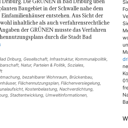
d Driburg. Die GRÜNEN in Bad Driburg üben
Si
eplanten Baugebiet in der Schwalle nahe dem
Fo
7 Einfamilienhäuser entstehen. Aus Sicht der
Ve
wohl inhaltliche als auch verfahrensrechtliche
Si
h Angaben der GRÜNEN musste das Verfahren
Me
chennutzungsplans durch die Stadt Bad
wo
n
un
Ma
dr
ad Driburg
,
Gesellschaft
,
Infrastruktur
,
Kommunalpolitik
,
barschaft
,
Natur
,
Parteien & Politik
,
Soziales
,
ne
ft
Ko
ntmachung
,
bezahlbarer Wohnraum
,
Brückenbau
,
01
ienhäuser
,
Flächennutzungsplan
,
Flächenversiegelung
,
fr
nalaufsicht
,
Kostenbelastung
,
Nachverdichtung
,
Na
burg
,
Stadtentwicklung
,
Umweltinformationen
,
Ba
W