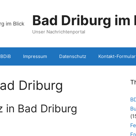
Bad Driburg im 
Unser Nachrichtenportal
 BDiB
Impressum
Datenschutz
Kontakt-Formular
d Driburg
T
BD
z in Bad Driburg
Bu
(1
Fe
Fr