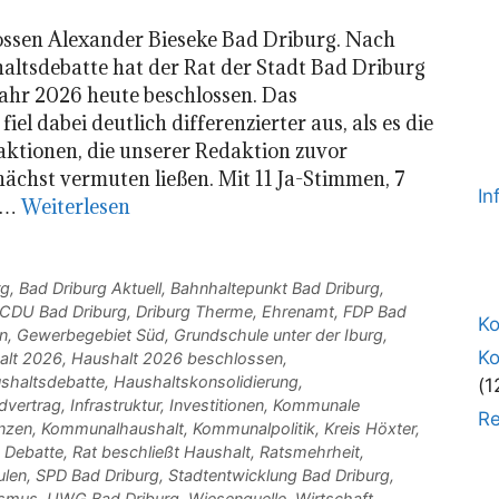
ossen Alexander Bieseke Bad Driburg. Nach
haltsdebatte hat der Rat der Stadt Bad Driburg
Jahr 2026 heute beschlossen. Das
el dabei deutlich differenzierter aus, als es die
aktionen, die unserer Redaktion zuvor
ächst vermuten ließen. Mit 11 Ja-Stimmen, 7
In
 …
Weiterlesen
rg
,
Bad Driburg Aktuell
,
Bahnhaltepunkt Bad Driburg
,
CDU Bad Driburg
,
Driburg Therme
,
Ehrenamt
,
FDP Bad
Ko
n
,
Gewerbegebiet Süd
,
Grundschule unter der Iburg
,
K
alt 2026
,
Haushalt 2026 beschlossen
,
shaltsdebatte
,
Haushaltskonsolidierung
,
(1
dvertrag
,
Infrastruktur
,
Investitionen
,
Kommunale
Re
nzen
,
Kommunalhaushalt
,
Kommunalpolitik
,
Kreis Höxter
,
e Debatte
,
Rat beschließt Haushalt
,
Ratsmehrheit
,
ulen
,
SPD Bad Driburg
,
Stadtentwicklung Bad Driburg
,
ismus
,
UWG Bad Driburg
,
Wiesenquelle
,
Wirtschaft
,