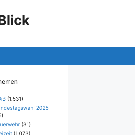
Blick
hemen
iB
(1.531)
ndestagswahl 2025
5)
uerwehr
(31)
eizeit
(1.073)