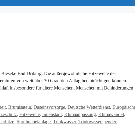
 Bieseke Bad Driburg. Die außergewöhnliche Hitzewelle der
eraturen von weit über 30 Grad den Alltag beeinträchtigen können.
hlaf, insbesondere für ältere Menschen, Menschen mit Behinderungen
heit
,
Brumisateur
,
Daseinsvorsorge
,
Deutsche Wetterdienst
,
Europäisch
tzeschutz
,
Hitzewelle
,
Innenstadt
,
Klimaanpassung
,
Klimawandel
,
erhitze
,
Sprühnebelanlage
,
Trinkwasser
,
Trinkwasserspender
,