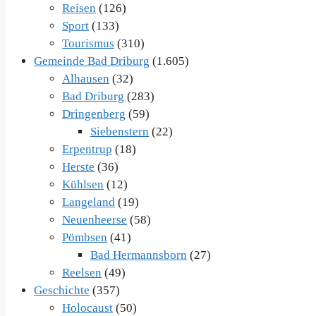
Reisen
(126)
Sport
(133)
Tourismus
(310)
Gemeinde Bad Driburg
(1.605)
Alhausen
(32)
Bad Driburg
(283)
Dringenberg
(59)
Siebenstern
(22)
Erpentrup
(18)
Herste
(36)
Kühlsen
(12)
Langeland
(19)
Neuenheerse
(58)
Pömbsen
(41)
Bad Hermannsborn
(27)
Reelsen
(49)
Geschichte
(357)
Holocaust
(50)