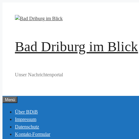
Zum
Inhalt
springen
Bad Driburg im Blick
Unser Nachrichtenportal
Menü
Über BDiB
Impressum
Datenschutz
Kontakt-Formular