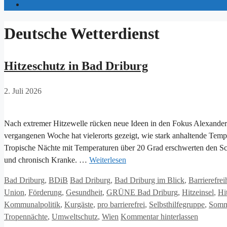
Deutsche Wetterdienst
Hitzeschutz in Bad Driburg
2. Juli 2026
Nach extremer Hitzewelle rücken neue Ideen in den Fokus Alexander
vergangenen Woche hat vielerorts gezeigt, wie stark anhaltende Temp
Tropische Nächte mit Temperaturen über 20 Grad erschwerten den Sc
und chronisch Kranke. …
Weiterlesen
Kategorien
Schlagwörter
Bad Driburg
,
BDiB
Bad Driburg
,
Bad Driburg im Blick
,
Barrierefrei
Union
,
Förderung
,
Gesundheit
,
GRÜNE Bad Driburg
,
Hitzeinsel
,
Hi
Kommunalpolitik
,
Kurgäste
,
pro barrierefrei
,
Selbsthilfegruppe
,
Somm
Tropennächte
,
Umweltschutz
,
Wien
Kommentar hinterlassen