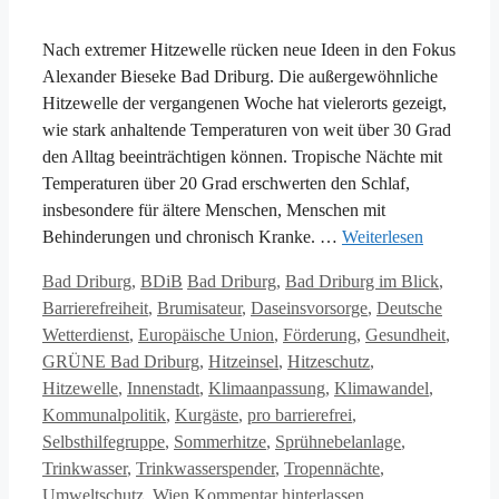
Nach extremer Hitzewelle rücken neue Ideen in den Fokus
Alexander Bieseke Bad Driburg. Die außergewöhnliche
Hitzewelle der vergangenen Woche hat vielerorts gezeigt,
wie stark anhaltende Temperaturen von weit über 30 Grad
den Alltag beeinträchtigen können. Tropische Nächte mit
Temperaturen über 20 Grad erschwerten den Schlaf,
insbesondere für ältere Menschen, Menschen mit
Behinderungen und chronisch Kranke. …
Weiterlesen
Kategorien
Schlagwörter
Bad Driburg
,
BDiB
Bad Driburg
,
Bad Driburg im Blick
,
Barrierefreiheit
,
Brumisateur
,
Daseinsvorsorge
,
Deutsche
Wetterdienst
,
Europäische Union
,
Förderung
,
Gesundheit
,
GRÜNE Bad Driburg
,
Hitzeinsel
,
Hitzeschutz
,
Hitzewelle
,
Innenstadt
,
Klimaanpassung
,
Klimawandel
,
Kommunalpolitik
,
Kurgäste
,
pro barrierefrei
,
Selbsthilfegruppe
,
Sommerhitze
,
Sprühnebelanlage
,
Trinkwasser
,
Trinkwasserspender
,
Tropennächte
,
Umweltschutz
,
Wien
Kommentar hinterlassen