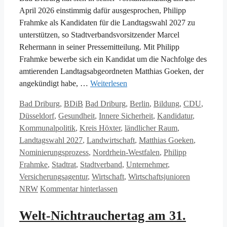
April 2026 einstimmig dafür ausgesprochen, Philipp
Frahmke als Kandidaten für die Landtagswahl 2027 zu
unterstützen, so Stadtverbandsvorsitzender Marcel
Rehermann in seiner Pressemitteilung. Mit Philipp
Frahmke bewerbe sich ein Kandidat um die Nachfolge des
amtierenden Landtagsabgeordneten Matthias Goeken, der
angekündigt habe, …
Weiterlesen
Kategorien
Schlagwörter
Bad Driburg
,
BDiB
Bad Driburg
,
Berlin
,
Bildung
,
CDU
,
Düsseldorf
,
Gesundheit
,
Innere Sicherheit
,
Kandidatur
,
Kommunalpolitik
,
Kreis Höxter
,
ländlicher Raum
,
Landtagswahl 2027
,
Landwirtschaft
,
Matthias Goeken
,
Nominierungsprozess
,
Nordrhein-Westfalen
,
Philipp
Frahmke
,
Stadtrat
,
Stadtverband
,
Unternehmer
,
Versicherungsagentur
,
Wirtschaft
,
Wirtschaftsjunioren
NRW
Kommentar hinterlassen
Welt-Nichtrauchertag am 31.