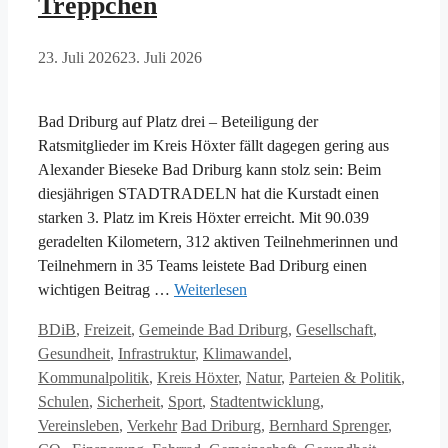
Treppchen
23. Juli 2026
23. Juli 2026
Bad Driburg auf Platz drei – Beteiligung der
Ratsmitglieder im Kreis Höxter fällt dagegen gering aus
Alexander Bieseke Bad Driburg kann stolz sein: Beim
diesjährigen STADTRADELN hat die Kurstadt einen
starken 3. Platz im Kreis Höxter erreicht. Mit 90.039
geradelten Kilometern, 312 aktiven Teilnehmerinnen und
Teilnehmern in 35 Teams leistete Bad Driburg einen
wichtigen Beitrag …
Weiterlesen
Kategorien
BDiB
,
Freizeit
,
Gemeinde Bad Driburg
,
Gesellschaft
,
Gesundheit
,
Infrastruktur
,
Klimawandel
,
Kommunalpolitik
,
Kreis Höxter
,
Natur
,
Parteien & Politik
,
Schulen
,
Sicherheit
,
Sport
,
Stadtentwicklung
,
Schlagwörter
Vereinsleben
,
Verkehr
Bad Driburg
,
Bernhard Sprenger
,