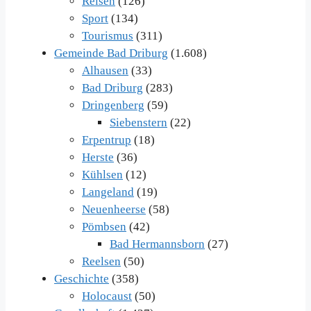
Reisen
(126)
Sport
(134)
Tourismus
(311)
Gemeinde Bad Driburg
(1.608)
Alhausen
(33)
Bad Driburg
(283)
Dringenberg
(59)
Siebenstern
(22)
Erpentrup
(18)
Herste
(36)
Kühlsen
(12)
Langeland
(19)
Neuenheerse
(58)
Pömbsen
(42)
Bad Hermannsborn
(27)
Reelsen
(50)
Geschichte
(358)
Holocaust
(50)