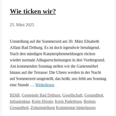
Wie ticken wir?
25. März 2025
Umstellung auf die Sommerzeit am 30. März Elisabeth
Affani Bad Driburg. Es ist doch irgendwie beruhigend.
Nach den ständigen Katastrophenmeldungen rücken
wieder normale Alltagserscheinungen in den Vordergrund.
Am kommenden Sonntag stellen wir die Gartenmöbel
hinaus auf die Terrasse: Die Uhren werden in der Nacht
auf Sommerzeit umgestellt, das heißt, uns fehlt am Sonntag
eine Stunde …
Weiterlesen
Kategorien
BDiB
,
Gemeinde Bad Driburg
,
Gesellschaft
,
Gesundheit
,
Schlagwörte
Infrastruktur
,
Kreis Höxter
,
Kreis Paderborn
,
Region
Gesundheit
,
Zeitumstellung
Kommentar hinterlassen