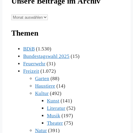
Unsere Beiträge im Archiv
Unsere
Beiträge
Themen
im
Archiv
BDiB
(1.530)
Bundestagswahl 2025
(15)
Feuerwehr
(31)
Freizeit
(1.072)
Garten
(88)
Haustiere
(14)
Kultur
(492)
Kunst
(141)
Literatur
(52)
Musik
(197)
Theater
(75)
Natur
(391)