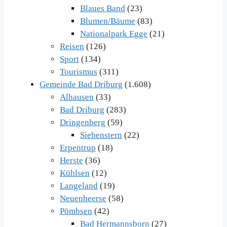
Blaues Band
(23)
Blumen/Bäume
(83)
Nationalpark Egge
(21)
Reisen
(126)
Sport
(134)
Tourismus
(311)
Gemeinde Bad Driburg
(1.608)
Alhausen
(33)
Bad Driburg
(283)
Dringenberg
(59)
Siebenstern
(22)
Erpentrup
(18)
Herste
(36)
Kühlsen
(12)
Langeland
(19)
Neuenheerse
(58)
Pömbsen
(42)
Bad Hermannsborn
(27)