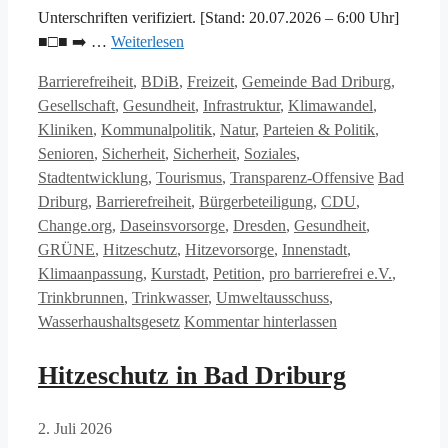
Unterschriften verifiziert. [Stand: 20.07.2026 – 6:00 Uhr]
■□■ ➡️ …
Weiterlesen
Kategorien
Barrierefreiheit
,
BDiB
,
Freizeit
,
Gemeinde Bad Driburg
,
Gesellschaft
,
Gesundheit
,
Infrastruktur
,
Klimawandel
,
Kliniken
,
Kommunalpolitik
,
Natur
,
Parteien & Politik
,
Senioren
,
Sicherheit
,
Sicherheit
,
Soziales
,
Schlagwört
Stadtentwicklung
,
Tourismus
,
Transparenz-Offensive
Bad
Driburg
,
Barrierefreiheit
,
Bürgerbeteiligung
,
CDU
,
Change.org
,
Daseinsvorsorge
,
Dresden
,
Gesundheit
,
GRÜNE
,
Hitzeschutz
,
Hitzevorsorge
,
Innenstadt
,
Klimaanpassung
,
Kurstadt
,
Petition
,
pro barrierefrei e.V.
,
Trinkbrunnen
,
Trinkwasser
,
Umweltausschuss
,
Wasserhaushaltsgesetz
Kommentar hinterlassen
Hitzeschutz in Bad Driburg
2. Juli 2026