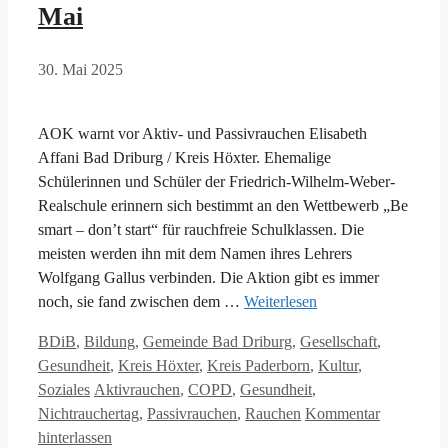
Mai
30. Mai 2025
AOK warnt vor Aktiv- und Passivrauchen Elisabeth
Affani Bad Driburg / Kreis Höxter. Ehemalige
Schülerinnen und Schüler der Friedrich-Wilhelm-Weber-
Realschule erinnern sich bestimmt an den Wettbewerb „Be
smart – don’t start“ für rauchfreie Schulklassen. Die
meisten werden ihn mit dem Namen ihres Lehrers
Wolfgang Gallus verbinden. Die Aktion gibt es immer
noch, sie fand zwischen dem …
Weiterlesen
Kategorien
BDiB
,
Bildung
,
Gemeinde Bad Driburg
,
Gesellschaft
,
Gesundheit
,
Kreis Höxter
,
Kreis Paderborn
,
Kultur
,
Schlagwörter
Soziales
Aktivrauchen
,
COPD
,
Gesundheit
,
Nichtrauchertag
,
Passivrauchen
,
Rauchen
Kommentar
hinterlassen