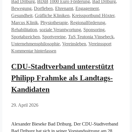
Kategorien
Schlagwörter
Bad Driburg
,
BDiB
1000 Euro Förderung
,
Bad Driburg
,
Bewegung
,
Dorfleben
,
Ehrenamt
,
Engagement
,
Gesundheit
,
Gräfliche Kliniken
,
Kreissportbund Höxter
,
Marcus Klinik
,
Physiotherapie
,
Regionalförderung
,
Rehabilitation
,
soziale Verantwortung
,
Sponsoring
,
Sportabzeichen
,
Sportvereine
,
TuS Teutonia Vinsebeck
,
Unternehmensphilosophie
,
Vereinsleben
,
Vereinssport
Kommentar hinterlassen
CDU-Stadtverband unterstützt
Philipp Frahmke als Landtags-
Kandidaten
29. April 2026
Alexander Bieseke Bad Driburg. Der CDU-Stadtverband
Bad Driburg hat sich in seiner Vorstandssitzung am 28.