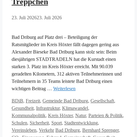
Treppchen
23. Juli 2026
23. Juli 2026
Bad Driburg auf Platz drei – Beteiligung der
Ratsmitglieder im Kreis Höxter fällt dagegen gering aus
Alexander Bieseke Bad Driburg kann stolz sein: Beim
diesjährigen STADTRADELN hat die Kurstadt einen
starken 3. Platz im Kreis Höxter erreicht. Mit 90.039
geradelten Kilometern, 312 aktiven Teilnehmerinnen und
Teilnehmern in 35 Teams leistete Bad Driburg einen
wichtigen Beitrag …
Weiterlesen
Kategorien
BDiB
,
Freizeit
,
Gemeinde Bad Driburg
,
Gesellschaft
,
Gesundheit
,
Infrastruktur
,
Klimawandel
,
Kommunalpolitik
,
Kreis Höxter
,
Natur
,
Parteien & Politik
,
Schulen
,
Sicherheit
,
Sport
,
Stadtentwicklung
,
Schlagwörter
Vereinsleben
,
Verkehr
Bad Driburg
,
Bernhard Sprenger
,