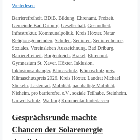
Weiterlesen
Kategorien
Barrierefreiheit
,
BDiB
,
Bildung
,
Ehrenamt
,
Freizeit
,
Gemeinde Bad Driburg
,
Gesellschaft
,
Gesundheit
,
Infrastruktur
,
Kommunalpolitik
,
Kreis Höxter
,
Natur
,
Religionsgemeinden
,
Schulen
,
Senioren
,
Seniorenheime
,
Schlagwörter
Soziales
,
Vereinsleben
Auszeichnung
,
Bad Driburg
,
Barrierefreiheit
,
Borgentreich
,
Brakel
,
Ehrenamt
,
Gymnasium St. Xaver
,
Höxter
,
Inklusion
,
Inklusionsanhänger
,
Klimaschutz
,
Klimaschutzpreis
,
Klimaschutzpreis 2026
,
Kreis Höxter
,
Landrat Michael
Stickeln
,
Lastenrad
,
Mobilität
,
nachhaltige Mobilität
,
Nieheim
,
pro barrierefrei e.V.
,
soziale Teilhabe
,
Steinheim
,
Umweltschutz
,
Warburg
Kommentar hinterlassen
Gesprächsrunde machte
Chancen der Solarenergie