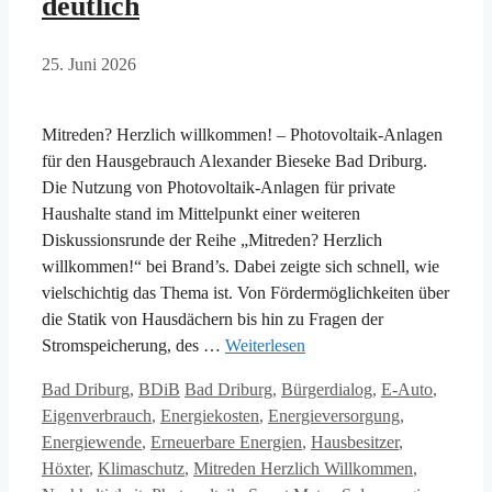
deutlich
25. Juni 2026
Mitreden? Herzlich willkommen! – Photovoltaik-Anlagen
für den Hausgebrauch Alexander Bieseke Bad Driburg.
Die Nutzung von Photovoltaik-Anlagen für private
Haushalte stand im Mittelpunkt einer weiteren
Diskussionsrunde der Reihe „Mitreden? Herzlich
willkommen!“ bei Brand’s. Dabei zeigte sich schnell, wie
vielschichtig das Thema ist. Von Fördermöglichkeiten über
die Statik von Hausdächern bis hin zu Fragen der
Stromspeicherung, des …
Weiterlesen
Kategorien
Schlagwörter
Bad Driburg
,
BDiB
Bad Driburg
,
Bürgerdialog
,
E-Auto
,
Eigenverbrauch
,
Energiekosten
,
Energieversorgung
,
Energiewende
,
Erneuerbare Energien
,
Hausbesitzer
,
Höxter
,
Klimaschutz
,
Mitreden Herzlich Willkommen
,