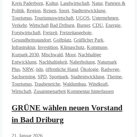
Kreis Paderborn
,
Kultur
,
Landwirtschaft
,
Natur
,
Parteien &
Politik
,
Region
,
Reisen
,
Sport
,
Stadtentwicklung
,
Tourismus
,
Tourismuswirtschaft
,
UGOS
,
Unternehmen
,
Schlagwörter
Verkehr
,
Wirtschaft
Bad Driburg
,
Burger
,
CDU
,
Energie
,
Forstwirtschaft
,
Freizeit
,
Freizeitangebote
,
Gesundheitsstandort
,
Golfplatz
,
Gräflicher Park
,
Infrastruktur
,
Investition
,
Klimaschutz
,
Kommune
,
Kurpark 2030
,
Mischwald
,
Moor
,
Nachhaltige
Entwicklung
,
Nachhaltigkeit
,
Naherholung
,
Naturpark
Plus
,
NRW
,
ödp
,
öffentliche Hand
,
Ökologie
,
Radwege
,
Sachsenring
,
SPD
,
Sportpark
,
Stadtentwicklung
,
Therme
,
Tourismus
,
Traubeneiche
,
Waldumbau
,
Windkraft
,
Wirtschaft
,
Zusammenarbeit
Kommentar hinterlassen
GRÜNE wählen neuen Vorstand
in Bad Driburg
21. Januar 2026