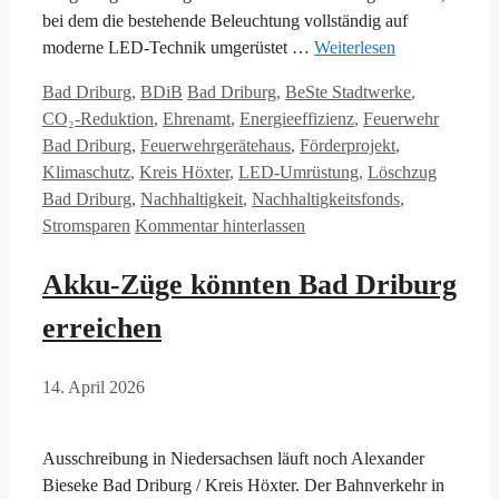
bei dem die bestehende Beleuchtung vollständig auf
moderne LED-Technik umgerüstet …
Weiterlesen
Kategorien
Schlagwörter
Bad Driburg
,
BDiB
Bad Driburg
,
BeSte Stadtwerke
,
CO₂-Reduktion
,
Ehrenamt
,
Energieeffizienz
,
Feuerwehr
Bad Driburg
,
Feuerwehrgerätehaus
,
Förderprojekt
,
Klimaschutz
,
Kreis Höxter
,
LED-Umrüstung
,
Löschzug
Bad Driburg
,
Nachhaltigkeit
,
Nachhaltigkeitsfonds
,
Stromsparen
Kommentar hinterlassen
Akku-Züge könnten Bad Driburg
erreichen
14. April 2026
Ausschreibung in Niedersachsen läuft noch Alexander
Bieseke Bad Driburg / Kreis Höxter. Der Bahnverkehr in