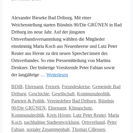
Alexander Bieseke Bad Driburg. Mit einer
Weichenstellung starten Bündnis 90/Die GRÜNEN in Bad
Driburg ins neue Jahr. Auf der jüngsten
Ortsverbandsversammlung wählten die Mitglieder
einstimmig Maria Koch aus Neuenheerse und Lutz Peter
Reuter aus Herste zu den neuen Sprecher:innen des
Ortsverbandes. So eine Pressemitteilung von Martina
Denkner. Der bisherige Vorsitzende Peter Fabian sowie
der langjährige …
Weiterlesen
Kategorien
BDiB
,
Ehrenamt
,
Freizeit
,
Freundeskreise
,
Gemeinde Bad
Driburg
,
Geschichte
,
Gesellschaft
,
Kommunalpolitik
,
Schlagwörter
Parteien & Politik
,
Vereinsleben
Bad Driburg
,
Bündnis
90/Die GRÜNEN
,
Ehrenamt
,
Klimaschutz
,
Kommunalpolitik
,
Kreis Höxter
,
Lutz Peter Reuter
,
Maria
Koch
,
nachhaltige Stadtentwicklung
,
Ortsverband
,
Peter
Fabian
,
sozialer Zusammenhalt
,
Thomas Cillessen
,