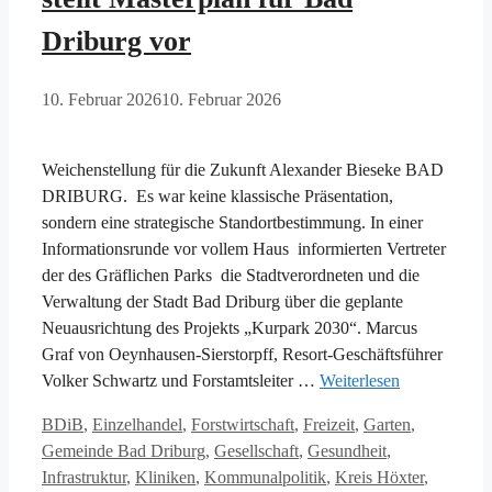
Driburg vor
10. Februar 2026
10. Februar 2026
Weichenstellung für die Zukunft Alexander Bieseke BAD
DRIBURG. Es war keine klassische Präsentation,
sondern eine strategische Standortbestimmung. In einer
Informationsrunde vor vollem Haus informierten Vertreter
der des Gräflichen Parks die Stadtverordneten und die
Verwaltung der Stadt Bad Driburg über die geplante
Neuausrichtung des Projekts „Kurpark 2030“. Marcus
Graf von Oeynhausen-Sierstorpff, Resort-Geschäftsführer
Volker Schwartz und Forstamtsleiter …
Weiterlesen
Kategorien
BDiB
,
Einzelhandel
,
Forstwirtschaft
,
Freizeit
,
Garten
,
Gemeinde Bad Driburg
,
Gesellschaft
,
Gesundheit
,
Infrastruktur
,
Kliniken
,
Kommunalpolitik
,
Kreis Höxter
,