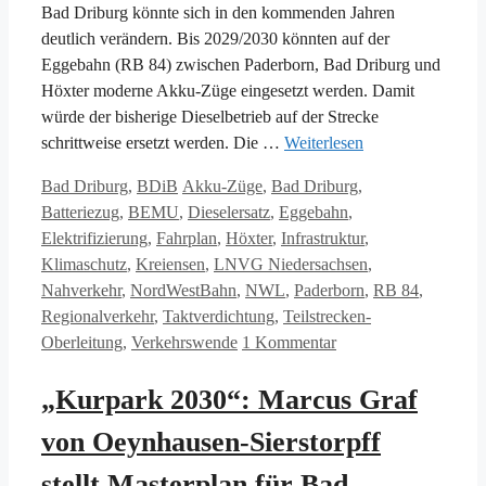
Bad Driburg könnte sich in den kommenden Jahren
deutlich verändern. Bis 2029/2030 könnten auf der
Eggebahn (RB 84) zwischen Paderborn, Bad Driburg und
Höxter moderne Akku-Züge eingesetzt werden. Damit
würde der bisherige Dieselbetrieb auf der Strecke
schrittweise ersetzt werden. Die …
Weiterlesen
Kategorien
Schlagwörter
Bad Driburg
,
BDiB
Akku-Züge
,
Bad Driburg
,
Batteriezug
,
BEMU
,
Dieselersatz
,
Eggebahn
,
Elektrifizierung
,
Fahrplan
,
Höxter
,
Infrastruktur
,
Klimaschutz
,
Kreiensen
,
LNVG Niedersachsen
,
Nahverkehr
,
NordWestBahn
,
NWL
,
Paderborn
,
RB 84
,
Regionalverkehr
,
Taktverdichtung
,
Teilstrecken-
Oberleitung
,
Verkehrswende
1 Kommentar
„Kurpark 2030“: Marcus Graf
von Oeynhausen-Sierstorpff
stellt Masterplan für Bad