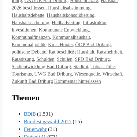
Iburg
,
GRÜNE Bad Driburg
,
Haushalt 2026
,
Haushalt
2026 beschlossen
,
Haushaltsabstimmung
,
Haushaltsdebatte
,
Haushaltskonsolidierung
,
Haushaltssicherung
,
Heilbadvertrag
,
Infrastruktur
,
Investitionen
,
Kommunale Entwicklung
,
Kommunalfinanzen
,
Kommunalhaushalt
,
Kommunalpolitik
,
Kreis Höxter
,
ÖDP Bad Driburg
,
politische Debatte
,
Rat beschließt Haushalt
,
Ratsmehrheit
,
Ratssitzung
,
Schulden
,
Schulen
,
SPD Bad Driburg
,
Stadtentwicklung Bad Driburg
,
Stadtrat
,
Tobias Tölle
,
Tourismus
,
UWG Bad Driburg
,
Wiesenquelle
,
Wirtschaft
,
Zukunft Bad Driburg
Kommentar hinterlassen
Themen
BDiB
(1.531)
Bundestagswahl 2025
(15)
Feuerwehr
(31)
Freizeit
(1.073)