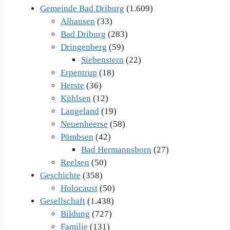
Gemeinde Bad Driburg
(1.609)
Alhausen
(33)
Bad Driburg
(283)
Dringenberg
(59)
Siebenstern
(22)
Erpentrup
(18)
Herste
(36)
Kühlsen
(12)
Langeland
(19)
Neuenheerse
(58)
Pömbsen
(42)
Bad Hermannsborn
(27)
Reelsen
(50)
Geschichte
(358)
Holocaust
(50)
Gesellschaft
(1.438)
Bildung
(727)
Familie
(131)