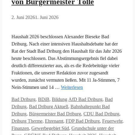
von Bürgermeister Tölle
2. Juni 2026
1. Juni 2026
Haushalt 2026 beschlossen Alexander Bieseke Bad
Driburg. Nach einer intensiven Haushaltsdebatte hat der
Rat der Stadt Bad Driburg den Haushalt für das Jahr 2026
heute beschlossen. Das Abstimmungsergebnis fiel dabei
deutlich differenzierter aus, als es die Redebeiträge vieler
Fraktionen, die unserer Redaktion zuvor zugesandt
wurden, zunächst vermuten ließen. Mit 11 Ja-Stimmen, 7
Nein-Stimmen und 14 …
Weiterlesen
Kategorien
Schlagwörter
Bad Driburg
,
BDiB
,
Bildung
AfD Bad Driburg
,
Bad
Driburg
,
Bad Driburg Aktuell
,
Bahnhaltepunkt Bad
Driburg
,
Bürgermeister Bad Driburg
,
CDU Bad Driburg
,
Driburg Therme
,
Ehrenamt
,
FDP Bad Driburg
,
Feuerwehr
,
Finanzen
,
Gewerbegebiet Süd
,
Grundschule unter der