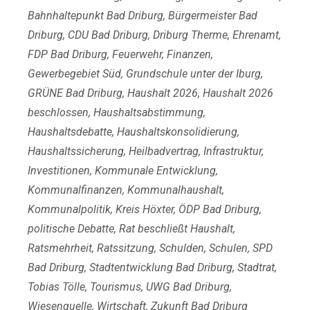
Bahnhaltepunkt Bad Driburg
,
Bürgermeister Bad
Driburg
,
CDU Bad Driburg
,
Driburg Therme
,
Ehrenamt
,
FDP Bad Driburg
,
Feuerwehr
,
Finanzen
,
Gewerbegebiet Süd
,
Grundschule unter der Iburg
,
GRÜNE Bad Driburg
,
Haushalt 2026
,
Haushalt 2026
beschlossen
,
Haushaltsabstimmung
,
Haushaltsdebatte
,
Haushaltskonsolidierung
,
Haushaltssicherung
,
Heilbadvertrag
,
Infrastruktur
,
Investitionen
,
Kommunale Entwicklung
,
Kommunalfinanzen
,
Kommunalhaushalt
,
Kommunalpolitik
,
Kreis Höxter
,
ÖDP Bad Driburg
,
politische Debatte
,
Rat beschließt Haushalt
,
Ratsmehrheit
,
Ratssitzung
,
Schulden
,
Schulen
,
SPD
Bad Driburg
,
Stadtentwicklung Bad Driburg
,
Stadtrat
,
Tobias Tölle
,
Tourismus
,
UWG Bad Driburg
,
Wiesenquelle
,
Wirtschaft
,
Zukunft Bad Driburg