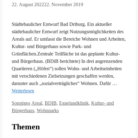
22. August 2022
22. November 2019
Städtebaulicher Entwurf Bad Driburg. Ein aktueller
städtebaulicher Entwurf zeigt Nutzungsmöglichkeiten des
Areals auf. Er umfasst die Bereiche Wohnen und Arbeiten,
Kultur- und Bürgerhaus sowie Park- und
Grünflächen.Zentrale Teilfläche ist das geplante Kultur-
und Bürgerhaus. (BDiB berichtete) In drei angrenzenden
Quartieren („Höfen“) sollen Wohn- und Arbeitseinheiten
mit verschiedenen Zielsetzungen geschaffen werden,
darunter auch „sozialverträgliches“ Wohnen. Dafür …
Weiterlesen
Kategorien
Schlagwörter
Sonstiges
Areal
,
BDIB
,
Eggelandklinik
,
Kultur- und
Bürgerhaus
,
Wohnparks
Themen