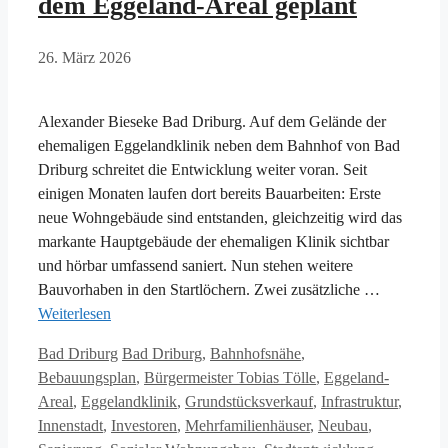
dem Eggeland-Areal geplant
26. März 2026
Alexander Bieseke Bad Driburg. Auf dem Gelände der
ehemaligen Eggelandklinik neben dem Bahnhof von Bad
Driburg schreitet die Entwicklung weiter voran. Seit
einigen Monaten laufen dort bereits Bauarbeiten: Erste
neue Wohngebäude sind entstanden, gleichzeitig wird das
markante Hauptgebäude der ehemaligen Klinik sichtbar
und hörbar umfassend saniert. Nun stehen weitere
Bauvorhaben in den Startlöchern. Zwei zusätzliche …
Weiterlesen
Kategorien
Schlagwörter
Bad Driburg
Bad Driburg
,
Bahnhofsnähe
,
Bebauungsplan
,
Bürgermeister Tobias Tölle
,
Eggeland-
Areal
,
Eggelandklinik
,
Grundstücksverkauf
,
Infrastruktur
,
Innenstadt
,
Investoren
,
Mehrfamilienhäuser
,
Neubau
,