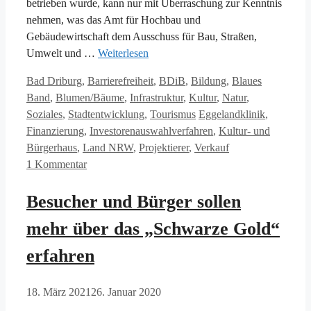
betrieben wurde, kann nur mit Überraschung zur Kenntnis
nehmen, was das Amt für Hochbau und
Gebäudewirtschaft dem Ausschuss für Bau, Straßen,
Umwelt und …
Weiterlesen
Kategorien
Bad Driburg
,
Barrierefreiheit
,
BDiB
,
Bildung
,
Blaues
Band
,
Blumen/Bäume
,
Infrastruktur
,
Kultur
,
Natur
,
Schlagwörter
Soziales
,
Stadtentwicklung
,
Tourismus
Eggelandklinik
,
Finanzierung
,
Investorenauswahlverfahren
,
Kultur- und
Bürgerhaus
,
Land NRW
,
Projektierer
,
Verkauf
1 Kommentar
Besucher und Bürger sollen
mehr über das „Schwarze Gold“
erfahren
18. März 2021
26. Januar 2020