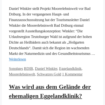
Daniel Winkler stellt Projekt Moorerlebniswelt vor Bad
Driburg. In der vergangenen Haupt- und
Finanzausschusssitzung hat der Tourismusleiter Daniel
Winkler die Moorerlebniswelt Bad Driburg einmal
vorgestellt Ausstellungskonzeption: Winkler: “Die
Urlaubsregion Teutoburger Wald ist aufgrund der hohen
Dichte an Heilbädern auch bekannt als „Heilgarten
Deutschlands“. Damit sich die Region im wachsenden
Markt der Naturmedizin und des Gesundheitstourismus …
Weiterlesen
Kategorien
Schlagwörter
Sonstiges
BDIB
,
Daniel Winkler
,
Eggelandklinik
,
Moorerlebniswelt
,
Schwarzes Gold
1 Kommentar
Was wird aus dem Gelände der
ehemaligen Eggelandklinik?