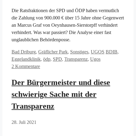
Die Ratsfraktionen der SPD und ÖDP haben vermutlich
die Zahlung von 900.000 € über 15 Jahre ohne Gegenwert
an Marcus Graf von Oeynhausen-Sierstorpff verhindert
verhindert. Was war passiert? Die Analyse einer fast
unglaublichen Behördenposse.
Kategorien
Schlagwörter
Bad Driburg
,
Gräflicher Park
,
Sonstiges
,
UGOS
BDIB
,
Eggelandklinik
,
ödp
,
SPD
,
Transparenz
,
Ugos
2 Kommentare
Der Bürgermeister und diese
schwierige Sache mit der
Transparenz
28. Juli 2021