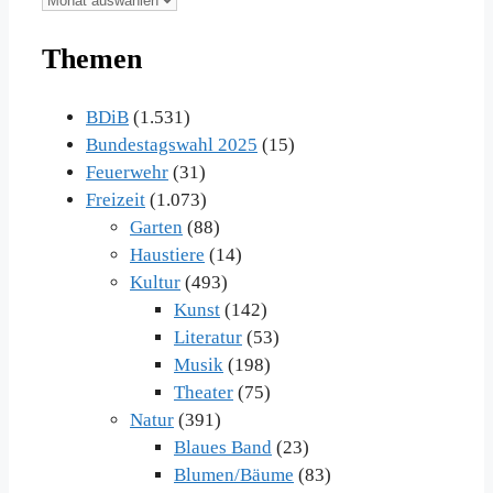
Beiträge
Themen
im
Archiv
BDiB
(1.531)
Bundestagswahl 2025
(15)
Feuerwehr
(31)
Freizeit
(1.073)
Garten
(88)
Haustiere
(14)
Kultur
(493)
Kunst
(142)
Literatur
(53)
Musik
(198)
Theater
(75)
Natur
(391)
Blaues Band
(23)
Blumen/Bäume
(83)