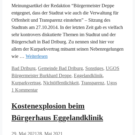
Meinungsartikel der Redaktion “Bürgermeister Deppe
entgegnet, dass der Stadtrat wie auch die Verwaltung für
Offenheit und Transparenz einstehen” – Sitzung des
Stadtrats am 27.10.2014. In der letzten Zeit gab es vielfach
sehr kontrovers diskutierte Themen im Stadtrat und der
Bürgerschaft in Bad Driburg. Zu nennen sind hier vor
allem der Kurparkvertrag mitsamt seinen Nebenregelungen
wie …
Weiterlesen
Kategorien
Schlagw
Bad Driburg
,
Gemeinde Bad Driburg
,
Sonstiges
,
UGOS
Bürgermeister Burkhard Deppe
,
Eggelandklinik
,
Kurparkvertrag
,
Nichtöffentlichkeit
,
Transparenz
,
Ugos
1 Kommentar
Kostenexplosion beim
Bürgerhaus Eggelandklinik
29. Mai 2021
28. Mai 2021