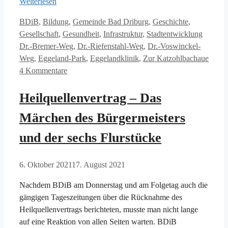
Weiterlesen
Kategorien
BDiB
,
Bildung
,
Gemeinde Bad Driburg
,
Geschichte
,
Schlagw
Gesellschaft
,
Gesundheit
,
Infrastruktur
,
Stadtentwicklung
Dr.-Bremer-Weg
,
Dr.-Riefenstahl-Weg
,
Dr.-Voswinckel-
Weg
,
Eggeland-Park
,
Eggelandklinik
,
Zur Katzohlbachaue
4 Kommentare
Heilquellenvertrag – Das
Märchen des Bürgermeisters
und der sechs Flurstücke
6. Oktober 2021
17. August 2021
Nachdem BDiB am Donnerstag und am Folgetag auch die
gängigen Tageszeitungen über die Rücknahme des
Heilquellenvertrags berichteten, musste man nicht lange
auf eine Reaktion von allen Seiten warten. BDiB