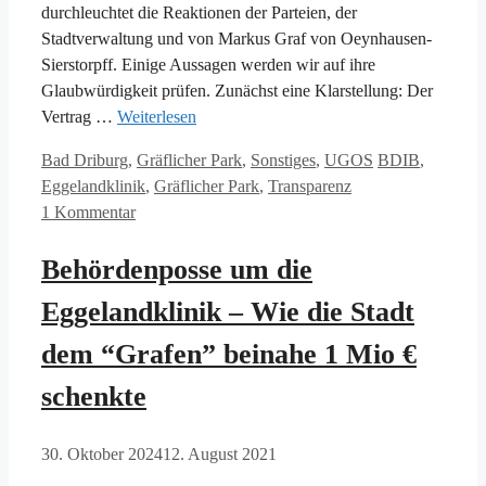
durchleuchtet die Reaktionen der Parteien, der
Stadtverwaltung und von Markus Graf von Oeynhausen-
Sierstorpff. Einige Aussagen werden wir auf ihre
Glaubwürdigkeit prüfen. Zunächst eine Klarstellung: Der
Vertrag …
Weiterlesen
Kategorien
Schlagwörter
Bad Driburg
,
Gräflicher Park
,
Sonstiges
,
UGOS
BDIB
,
Eggelandklinik
,
Gräflicher Park
,
Transparenz
1 Kommentar
Behördenposse um die
Eggelandklinik – Wie die Stadt
dem “Grafen” beinahe 1 Mio €
schenkte
30. Oktober 2024
12. August 2021