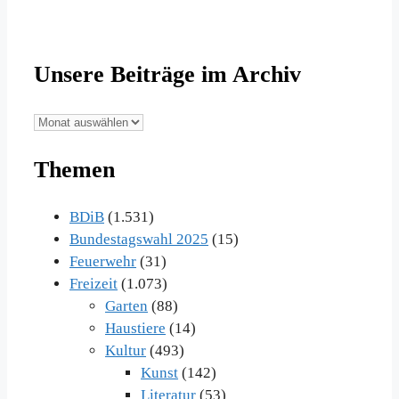
Unsere Beiträge im Archiv
Unsere
Beiträge
Themen
im
Archiv
BDiB
(1.531)
Bundestagswahl 2025
(15)
Feuerwehr
(31)
Freizeit
(1.073)
Garten
(88)
Haustiere
(14)
Kultur
(493)
Kunst
(142)
Literatur
(53)