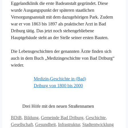
Eggelandklinik die erste Badeanstalt gegründet. Diese
wurde Ausgangspunkt der späteren staatlichen
Versorgungsanstalt mit dem dazugehörigen Park. Zudem
war er von 1863 bis 1897 als praktischer Arzt in Bad
Driburg tätig. Das jetzt noch stehengebliebene
Hauptgebäude steht an der Stelle seiner ersten Bauten.
Die Lebensgeschichten der genannten Ärzte finden sich
auch in dem Buch „Medizingeschichte von Bad Driburg“
wieder.
Medizin-Geschichte in (Bad)
Driburg von 1800 bis 2000
Drei Höfe mit den neuen Straßennamen
Kategorien
BDiB
,
Bildung
,
Gemeinde Bad Driburg
,
Geschichte
,
Schlagw
Gesellschaft
,
Gesundheit
,
Infrastruktur
,
Stadtentwicklung