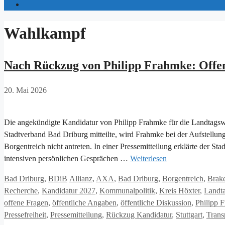
Wahlkampf
Nach Rückzug von Philipp Frahmke: Offen
20. Mai 2026
Die angekündigte Kandidatur von Philipp Frahmke für die Landtags
Stadtverband Bad Driburg mitteilte, wird Frahmke bei der Aufstell
Borgentreich nicht antreten. In einer Pressemitteilung erklärte der 
intensiven persönlichen Gesprächen …
Weiterlesen
Kategorien
Schlagwörter
Bad Driburg
,
BDiB
Allianz
,
AXA
,
Bad Driburg
,
Borgentreich
,
Brake
Recherche
,
Kandidatur 2027
,
Kommunalpolitik
,
Kreis Höxter
,
Landta
offene Fragen
,
öffentliche Angaben
,
öffentliche Diskussion
,
Philipp 
Pressefreiheit
,
Pressemitteilung
,
Rückzug Kandidatur
,
Stuttgart
,
Trans