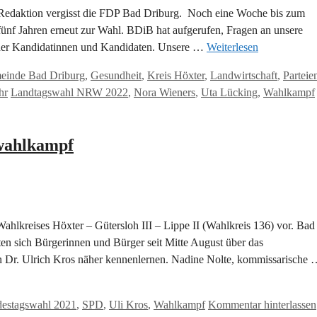
Redaktion vergisst die FDP Bad Driburg. Noch eine Woche bis zum
fünf Jahren erneut zur Wahl. BDiB hat aufgerufen, Fragen an unsere
n der Kandidatinnen und Kandidaten. Unsere …
Weiterlesen
einde Bad Driburg
,
Gesundheit
,
Kreis Höxter
,
Landwirtschaft
,
Parteie
Schlagwörter
hr
Landtagswahl NRW 2022
,
Nora Wieners
,
Uta Lücking
,
Wahlkampf
wahlkampf
Wahlkreises Höxter – Gütersloh III – Lippe II (Wahlkreis 136) vor. Bad
n sich Bürgerinnen und Bürger seit Mitte August über das
 Dr. Ulrich Kros näher kennenlernen. Nadine Nolte, kommissarische
agwörter
estagswahl 2021
,
SPD
,
Uli Kros
,
Wahlkampf
Kommentar hinterlassen