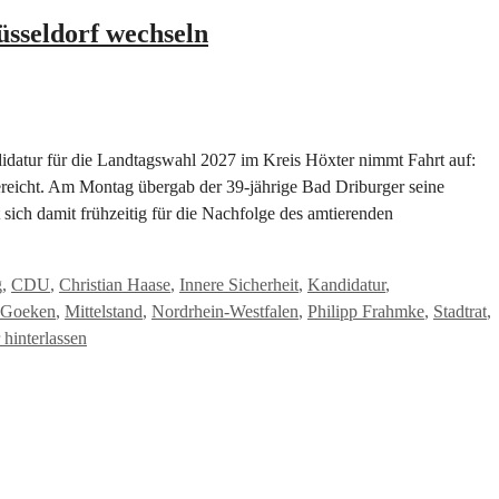
sseldorf wechseln
atur für die Landtagswahl 2027 im Kreis Höxter nimmt Fahrt auf:
ereicht. Am Montag übergab der 39-jährige Bad Driburger seine
 sich damit frühzeitig für die Nachfolge des amtierenden
g
,
CDU
,
Christian Haase
,
Innere Sicherheit
,
Kandidatur
,
 Goeken
,
Mittelstand
,
Nordrhein-Westfalen
,
Philipp Frahmke
,
Stadtrat
,
hinterlassen