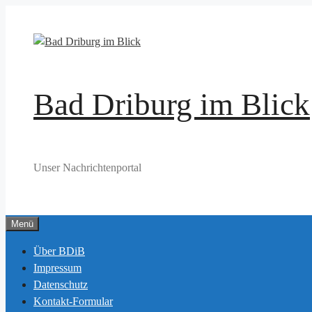
Zum
Inhalt
springen
Bad Driburg im Blick
Unser Nachrichtenportal
Menü
Über BDiB
Impressum
Datenschutz
Kontakt-Formular