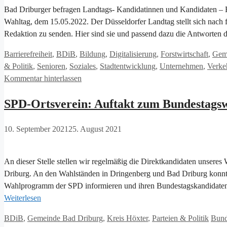
Bad Driburger befragen Landtags- Kandidatinnen und Kandidaten – 
Wahltag, dem 15.05.2022. Der Düsseldorfer Landtag stellt sich nach 
Redaktion zu senden. Hier sind sie und passend dazu die Antworte
Kategorien
Barrierefreiheit
,
BDiB
,
Bildung
,
Digitalisierung
,
Forstwirtschaft
,
Gem
& Politik
,
Senioren
,
Soziales
,
Stadtentwicklung
,
Unternehmen
,
Verke
Kommentar hinterlassen
SPD-Ortsverein: Auftakt zum Bundestags
10. September 2021
25. August 2021
An dieser Stelle stellen wir regelmäßig die Direktkandidaten unseres 
Driburg. An den Wahlständen in Dringenberg und Bad Driburg konnte
Wahlprogramm der SPD informieren und ihren Bundestagskandidaten
Weiterlesen
Kategorien
Schl
BDiB
,
Gemeinde Bad Driburg
,
Kreis Höxter
,
Parteien & Politik
Bund