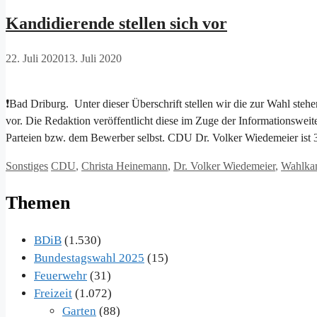
Kandidierende stellen sich vor
22. Juli 2020
13. Juli 2020
❗Bad Driburg. Unter dieser Überschrift stellen wir die zur Wahl ste
vor. Die Redaktion veröffentlicht diese im Zuge der Informationsweit
Parteien bzw. dem Bewerber selbst. CDU Dr. Volker Wiedemeier ist 
Kategorien
Schlagwörter
Sonstiges
CDU
,
Christa Heinemann
,
Dr. Volker Wiedemeier
,
Wahlka
Themen
BDiB
(1.530)
Bundestagswahl 2025
(15)
Feuerwehr
(31)
Freizeit
(1.072)
Garten
(88)