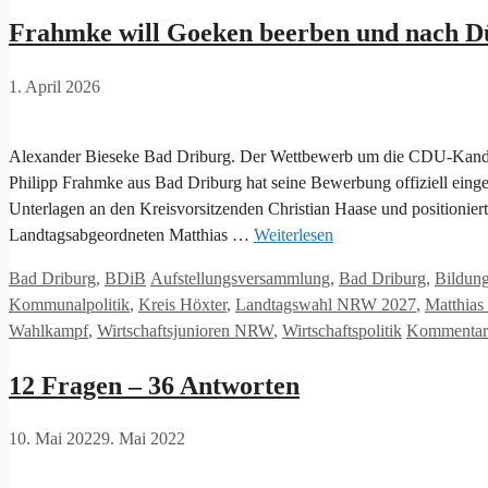
Frahmke will Goeken beerben und nach Dü
1. April 2026
Alexander Bieseke Bad Driburg. Der Wettbewerb um die CDU-Kandid
Philipp Frahmke aus Bad Driburg hat seine Bewerbung offiziell eing
Unterlagen an den Kreisvorsitzenden Christian Haase und positioniert
Landtagsabgeordneten Matthias …
Weiterlesen
Kategorien
Schlagwörter
Bad Driburg
,
BDiB
Aufstellungsversammlung
,
Bad Driburg
,
Bildun
Kommunalpolitik
,
Kreis Höxter
,
Landtagswahl NRW 2027
,
Matthias
Wahlkampf
,
Wirtschaftsjunioren NRW
,
Wirtschaftspolitik
Kommentar 
12 Fragen – 36 Antworten
10. Mai 2022
9. Mai 2022