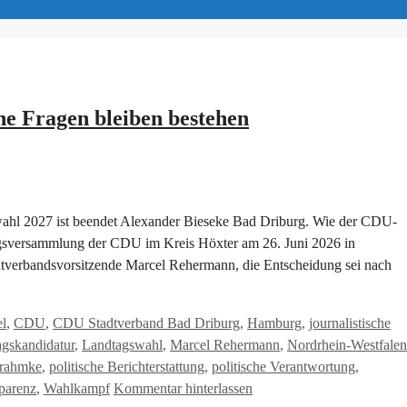
e Fragen bleiben bestehen
wahl 2027 ist beendet Alexander Bieseke Bad Driburg. Wie der CDU-
ungsversammlung der CDU im Kreis Höxter am 26. Juni 2026 in
Stadtverbandsvorsitzende Marcel Rehermann, die Entscheidung sei nach
l
,
CDU
,
CDU Stadtverband Bad Driburg
,
Hamburg
,
journalistische
gskandidatur
,
Landtagswahl
,
Marcel Rehermann
,
Nordrhein-Westfalen
Frahmke
,
politische Berichterstattung
,
politische Verantwortung
,
parenz
,
Wahlkampf
Kommentar hinterlassen