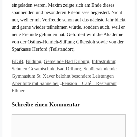
eingeladen waren. Maxim zeigte sich am Ende dieses
spannenden und besonderen Erlebnisses begeistert. Nicht
nur, weil er mit Vorfreude schon auf das nächste Jahr blickt
und gerne wieder teilnehmen würde, sondern auch, weil er
neue Freunde gefunden hat. Gefördert wird die Akademie
von der Osthus-Henrich-Stiftung Gütersloh sowie von der
Sparkasse Herford (Teilstandort).
Kategorien
BDiB
,
Bildung
,
Gemeinde Bad Driburg
,
Infrastruktur
,
Schlagwörter
Schulen
Gesamtschule Bad Driburg
,
Schülerakademie
Gymnasium St. Xaver belohnt besondere Leistungen
Aber bitte mit Sahne bei „Pension – Café – Restaurant
Ethner“
Schreibe einen Kommentar
Kommentar