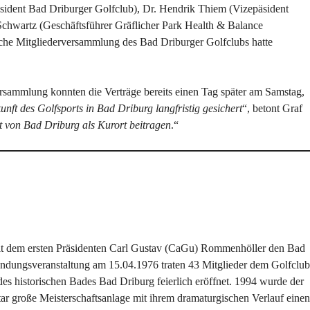
sident Bad Driburger Golfclub), Dr. Hendrik Thiem (Vizepäsident
Schwartz (Geschäftsführer Gräflicher Park Health & Balance
liche Mitgliederversammlung des Bad Driburger Golfclubs hatte
rsammlung konnten die Verträge bereits einen Tag später am Samstag,
unft des Golfsports in Bad Driburg langfristig gesichert
“, betont Graf
ät von Bad Driburg als Kurort beitragen
.“
mit dem ersten Präsidenten Carl Gustav (CaGu) Rommenhöller den Bad
ündungsveranstaltung am 15.04.1976 traten 43 Mitglieder dem Golfclub
s historischen Bades Bad Driburg feierlich eröffnet. 1994 wurde der
tar große Meisterschaftsanlage mit ihrem dramaturgischen Verlauf einen