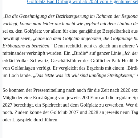
Golfplatz Bad Driburg wird ab 2024 vom Eigentümer sel
„
Da die Genehmigung der Bezirksregierung im Rahmen der Regionalp
vorliegt, könne man leider auch nicht wie geplant mit dem Umbau des
sei es, den Golfplatz vor allem für eine ganzjährige Bespielbarkeit
bewilligt seien, „
habe ich dem Golfclub angeboten, die Golfanlage bi
Erbbauzins zu betreiben
.“ Denn rechtlich geht es gleich um mehrere 
miteinander verknüpft wurden. Ein „Birdie“ auf ganzer Linie „
Ich de
erklärt Volker Schwartz, Geschäftsführer des Gräflicher Park Health
von Golfanlagen verfügt. Er vergleicht das Ergebnis mit einem „Birdi
im Loch lande. „
Das letzte was ich will sind unnötige Streitigkeiten
,“
So konnten der Pressemitteilung nach auch für die Zeit nach 2026 ex
Mitglieder eine Ermäßigung von jeweils 200 Euro auf die reguläre Sp
2027 berechtigt, ein Spielrecht auf dem Golfplatz zu erwerben. Wer di
noch. Zudem könne der Golfclub 2027 und 2028 an jeweils neun Tagen
oder Ligaspiele durchführen.