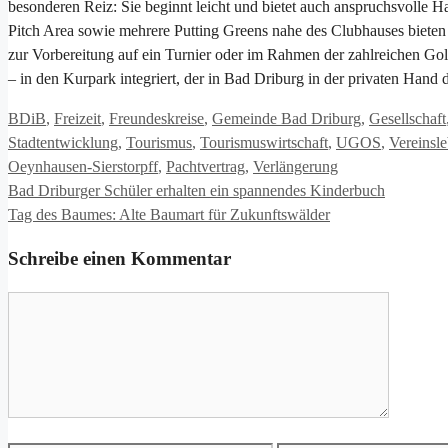
besonderen Reiz: Sie beginnt leicht und bietet auch anspruchsvolle H
Pitch Area sowie mehrere Putting Greens nahe des Clubhauses bieten
zur Vorbereitung auf ein Turnier oder im Rahmen der zahlreichen Gol
– in den Kurpark integriert, der in Bad Driburg in der privaten Hand d
Kategorien
BDiB
,
Freizeit
,
Freundeskreise
,
Gemeinde Bad Driburg
,
Gesellschaft
Stadtentwicklung
,
Tourismus
,
Tourismuswirtschaft
,
UGOS
,
Vereinsl
Oeynhausen-Sierstorpff
,
Pachtvertrag
,
Verlängerung
Bad Driburger Schüler erhalten ein spannendes Kinderbuch
Tag des Baumes: Alte Baumart für Zukunftswälder
Schreibe einen Kommentar
Kommentar