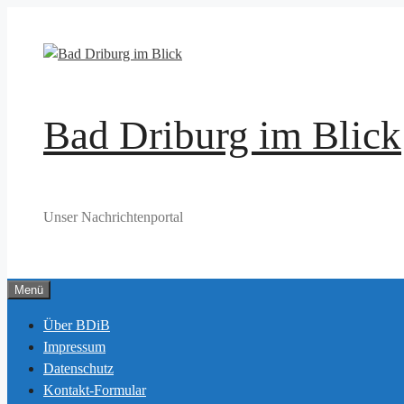
Zum
Inhalt
springen
Bad Driburg im Blick
Unser Nachrichtenportal
Menü
Über BDiB
Impressum
Datenschutz
Kontakt-Formular