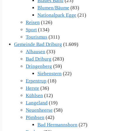
Blaues Band
(23)
Blumen/Bäume
(83)
Nationalpark Egge
(21)
Reisen
(126)
Sport
(134)
Tourismus
(311)
Gemeinde Bad Driburg
(1.609)
Alhausen
(33)
Bad Driburg
(283)
Dringenberg
(59)
Siebenstern
(22)
Erpentrup
(18)
Herste
(36)
Kühlsen
(12)
Langeland
(19)
Neuenheerse
(58)
Pömbsen
(42)
Bad Hermannsborn
(27)