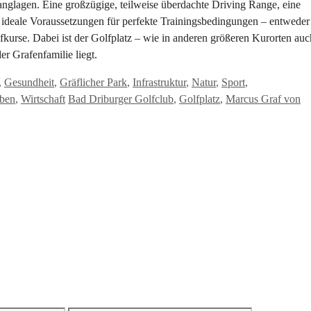
anglagen. Eine großzügige, teilweise überdachte Driving Range, eine
 ideale Voraussetzungen für perfekte Trainingsbedingungen – entweder
fkurse. Dabei ist der Golfplatz – wie in anderen größeren Kurorten auc
er Grafenfamilie liegt.
,
Gesundheit
,
Gräflicher Park
,
Infrastruktur
,
Natur
,
Sport
,
Schlagwörter
eben
,
Wirtschaft
Bad Driburger Golfclub
,
Golfplatz
,
Marcus Graf von