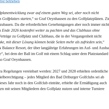
bst betrieben
lanentwicklung zwar auf einem guten Weg sei, aber noch nicht
 Golfplatzes starten
,“ so Graf Oeynhausen zu den Golfplatzplänen. Zi
 auszubauen. Da die erforderlichen Genehmigungen aber noch immer nicht
s Ende 2026 kostenfrei weiter zu pachten und das Clubhaus ohne
Verträge zu Golfplatz und Clubhaus, die in der Vergangenheit nicht
nke, mit dieser Lösung können beide Seiten mehr als zufrieden sein
,“
 & Balance Resort, der über langjährige Erfahrungen im Auf- und Ausb
e“, bei dem der Ball im Golf mit einem Schlag unter dem Platzstandard
 so Graf Oeynhausen.
tra Regelungen vereinbart werden: 2027 und 2028 erhielten ordentliche
ielberechtigung – jedes Mitglied des Bad Driburger Golfclubs sei ab
eses Jahr noch in den Golfclub einträte, erhielte die Ermäßigung auch
 mit seinen Mitgliedern den Golfplatz nutzen und interne Turniere