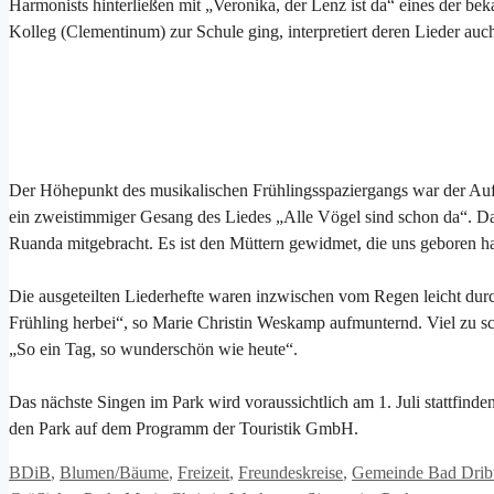
Harmonists hinterließen mit „Veronika, der Lenz ist da“ eines der 
Kolleg (Clementinum) zur Schule ging, interpretiert deren Lieder auc
Der Höhepunkt des musikalischen Frühlingsspaziergangs war der Auf
ein zweistimmiger Gesang des Liedes „Alle Vögel sind schon da“. D
Ruanda mitgebracht. Es ist den Müttern gewidmet, die uns geboren h
Die ausgeteilten Liederhefte waren inzwischen vom Regen leicht dur
Frühling herbei“, so Marie Christin Weskamp aufmunternd. Viel zu s
„So ein Tag, so wunderschön wie heute“.
Das nächste Singen im Park wird voraussichtlich am 1. Juli stattfind
den Park auf dem Programm der Touristik GmbH.
Kategorien
BDiB
,
Blumen/Bäume
,
Freizeit
,
Freundeskreise
,
Gemeinde Bad Drib