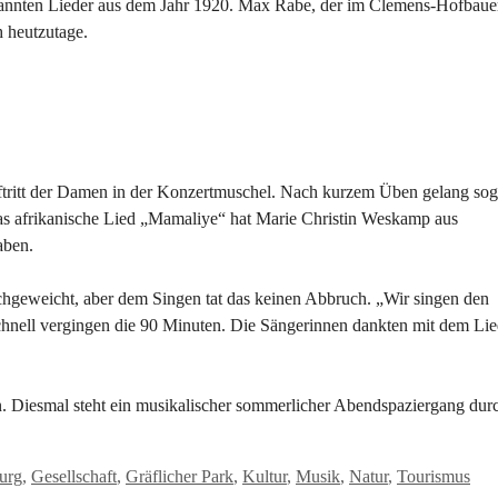
bekannten Lieder aus dem Jahr 1920. Max Rabe, der im Clemens-Hofbaue
h heutzutage.
tritt der Damen in der Konzertmuschel. Nach kurzem Üben gelang sog
as afrikanische Lied „Mamaliye“ hat Marie Christin Weskamp aus
aben.
chgeweicht, aber dem Singen tat das keinen Abbruch. „Wir singen den
chnell vergingen die 90 Minuten. Die Sängerinnen dankten mit dem Lie
en. Diesmal steht ein musikalischer sommerlicher Abendspaziergang dur
Sch
urg
,
Gesellschaft
,
Gräflicher Park
,
Kultur
,
Musik
,
Natur
,
Tourismus