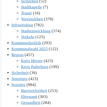
Sicherheit
(52)
Stadtkapelle
(7)
Trauer
(16)
Vereinsleben
(378)
Infrastruktur
(782)
Stadtentwicklung
(374)
Verkehr
(125)
Kommunalpolitik
(293)
Kommunalwahl 2025
(122)
Region
(457)
Kreis Höxter
(423)
Kreis Paderborn
(199)
Sicherheit
(39)
Sonstiges
(423)
Soziales
(984)
Barrierefreiheit
(253)
Ehrenamt
(303)
Gesundheit
(284)