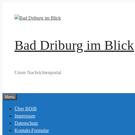
Zum
Inhalt
springen
Bad Driburg im Blick
Unser Nachrichtenportal
Menü
Über BDiB
Impressum
Datenschutz
Kontakt-Formular