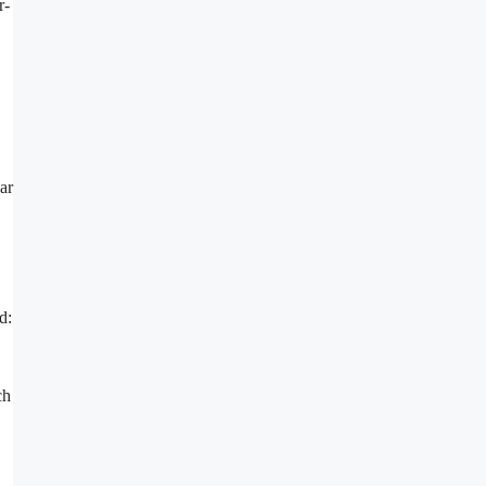
r-
ar
d:
ch
lagwörter