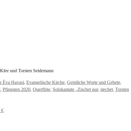
a Klee und Torsten Seidemann
er Éva Havasi
,
Evangelische Kirche
,
Geistliche Worte und Gebete
,
t
,
Pfingsten 2020
,
Querflöte
,
Solokantate „Zischet nur
,
stechet
,
Torsten
 €