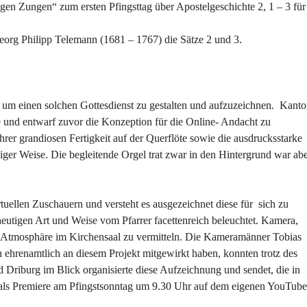
igen Zungen“ zum ersten Pfingsttag über Apostelgeschichte 2, 1 – 3 für
org Philipp Telemann (1681 – 1767) die Sätze 2 und 3.
f, um einen solchen Gottesdienst zu gestalten und aufzuzeichnen. Kanto
te und entwarf zuvor die Konzeption für die Online- Andacht zu
hrer grandiosen Fertigkeit auf der Querflöte sowie die ausdrucksstarke
ger Weise. Die begleitende Orgel trat zwar in den Hintergrund war ab
tuellen Zuschauern und versteht es ausgezeichnet diese für sich zu
heutigen Art und Weise vom Pfarrer facettenreich beleuchtet. Kamera,
e Atmosphäre im Kirchensaal zu vermitteln. Die Kameramänner Tobias
 ehrenamtlich an diesem Projekt mitgewirkt haben, konnten trotz des
Driburg im Blick organisierte diese Aufzeichnung und sendet, die in
 als Premiere am Pfingstsonntag um 9.30 Uhr auf dem eigenen YouTube