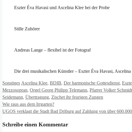
Eszter Éva Havasi und Ascelina Klee bei der Probe
Stille Zuhörer
Andreas Lange – flexibel ist der Fotograf
Die drei musikalischen Künstler – Eszter Éva Havasi, Ascelin
Kategorien
Schlagwörter
Sonstiges
Ascelina Klee
,
BDIB
,
Der harmonische Gottesdienst
,
Eszt
Mezzosopran
,
Orgel Georg Philipp Telemann
,
Pfarrer Volker Schmid
Seidemann
,
Übertragung
,
Zischet ihr feurigen Zungen
Wie raus aus dem Irrgarten?
UGOS verklagt die Stadt Bad Driburg auf Zahlung von über 600.000
Schreibe einen Kommentar