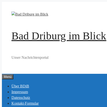
Zum
Inhalt
springen
Bad Driburg im Blick
Unser Nachrichtenportal
Menü
Über BDiB
Impressum
Datenschutz
Kontakt-Formular