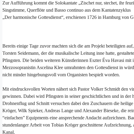
Zur Aufführung kommt die Solokantate „Zischet nur, stechet, ihr feur
Singstimme, Querflöte und Basso continuo aus dem Kantatenzyklus
„Der harmonische Gottesdienst“, erschienen 1726 in Hamburg von Ge
Bereits einige Tage zuvor machten sich die am Projekt beteiligten au
Torsten Seidemann, der die musikalische Leitung inne hatte, gestalte
Pfingsten. Die beiden weiteren Künstlerinnen Eszter Éva Havasi mit i
Mezzosopranistin Ascelina Klee umrahmten den Gottesdienst in würdi
nicht minder hingebungsvoll vom Organisten bespielt worden.
Mit eindrucksvollen Worten nähert sich Pastor Volker Schmidt den vir
gewinnen. Dabei wird Pfingsten in seiner geschichtlichen und in der 
Drohnenflug und Schnitt versuchen dabei den Zuschauern die heilig
Kröger, Wilk Spieker, Andreas Lange und Alexander Bieseke, die rein
“einfachen” Equipments eine ansprechende Andacht aufzeichnen. Bad 
stundenlanger Arbeit von Tobias Kröger geschnittene Aufzeichnung,
Kanal.