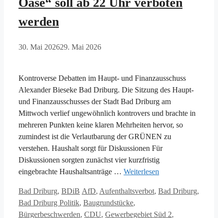
Oase“ soll ab 22 Uhr verboten
werden
30. Mai 2026
29. Mai 2026
Kontroverse Debatten im Haupt- und Finanzausschuss
Alexander Bieseke Bad Driburg. Die Sitzung des Haupt-
und Finanzausschusses der Stadt Bad Driburg am
Mittwoch verlief ungewöhnlich kontrovers und brachte in
mehreren Punkten keine klaren Mehrheiten hervor, so
zumindest ist die Verlautbarung der GRÜNEN zu
verstehen. Haushalt sorgt für Diskussionen Für
Diskussionen sorgten zunächst vier kurzfristig
eingebrachte Haushaltsanträge …
Weiterlesen
Kategorien
Schlagwörter
Bad Driburg
,
BDiB
AfD
,
Aufenthaltsverbot
,
Bad Driburg
,
Bad Driburg Politik
,
Baugrundstücke
,
Bürgerbeschwerden
,
CDU
,
Gewerbegebiet Süd 2
,