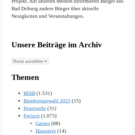
Projekt. Auf unseren Medien informieren Bürger aus
Bad Driburg andere Bürger über aktuelle
Neuigkeiten und Veranstaltungen.
Unsere Beiträge im Archiv
Unsere
Beiträge
Themen
im
Archiv
BDiB
(1.531)
Bundestagswahl 2025
(15)
Feuerwehr
(31)
Freizeit
(1.073)
Garten
(88)
Haustiere
(14)