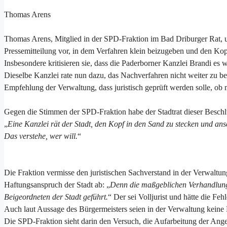
Thomas Arens
Thomas Arens, Mitglied in der SPD-Fraktion im Bad Driburger Rat, un
Pressemitteilung vor, in dem Verfahren klein beizugeben und den Kop
Insbesondere kritisieren sie, dass die Paderborner Kanzlei Brandi es w
Dieselbe Kanzlei rate nun dazu, das Nachverfahren nicht weiter zu betr
Empfehlung der Verwaltung, dass juristisch geprüft werden solle, o
Gegen die Stimmen der SPD-Fraktion habe der Stadtrat dieser Beschlus
„
Eine Kanzlei rät der Stadt, den Kopf in den Sand zu stecken und ansc
Das verstehe, wer will.
“
Die Fraktion vermisse den juristischen Sachverstand in der Verwaltu
Haftungsanspruch der Stadt ab: „
Denn die maßgeblichen Verhandlunge
Beigeordneten der Stadt geführt.
“ Der sei Volljurist und hätte die Feh
Auch laut Aussage des Bürgermeisters seien in der Verwaltung keine
Die SPD-Fraktion sieht darin den Versuch, die Aufarbeitung der Angel