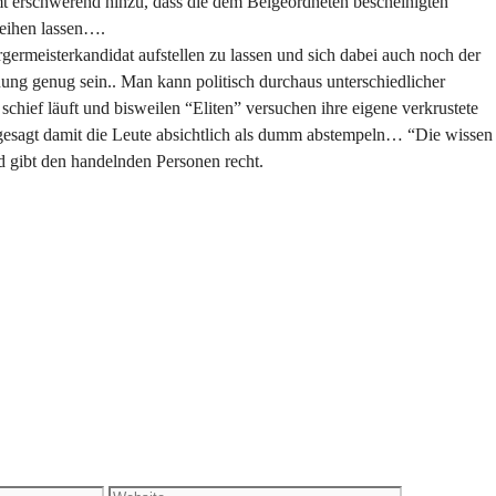
t erschwerend hinzu, dass die dem Beigeordneten bescheinigten
rzeihen lassen….
rgermeisterkandidat aufstellen zu lassen und sich dabei auch noch der
ng genug sein.. Man kann politisch durchaus unterschiedlicher
 schief läuft und bisweilen “Eliten” versuchen ihre eigene verkrustete
 gesagt damit die Leute absichtlich als dumm abstempeln… “Die wissen
nd gibt den handelnden Personen recht.
Website