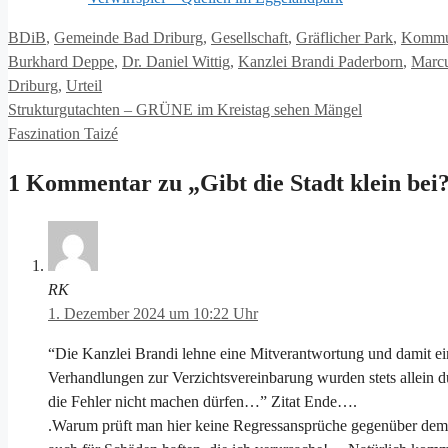
Kategorien
BDiB
,
Gemeinde Bad Driburg
,
Gesellschaft
,
Gräflicher Park
,
Kommun
Burkhard Deppe
,
Dr. Daniel Wittig
,
Kanzlei Brandi Paderborn
,
Marcu
Driburg
,
Urteil
Strukturgutachten – GRÜNE im Kreistag sehen Mängel
Faszination Taizé
1 Kommentar zu „Gibt die Stadt klein bei
RK
1. Dezember 2024 um 10:22 Uhr
“Die Kanzlei Brandi lehne eine Mitverantwortung und damit e
Verhandlungen zur Verzichtsvereinbarung wurden stets allein dur
die Fehler nicht machen dürfen…” Zitat Ende….
.Warum prüft man hier keine Regressansprüche gegenüber dem