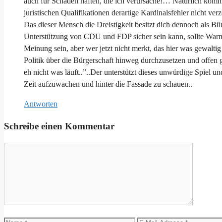
auch für Schäden haften, die ich verursache!… Natürlich komm
juristischen Qualifikationen derartige Kardinalsfehler nicht ve
Das dieser Mensch die Dreistigkeit besitzt dich dennoch als Bü
Unterstützung von CDU und FDP sicher sein kann, sollte Warnu
Meinung sein, aber wer jetzt nicht merkt, das hier was gewaltig
Politik über die Bürgerschaft hinweg durchzusetzen und offen
eh nicht was läuft..”..Der unterstützt dieses unwürdige Spiel u
Zeit aufzuwachen und hinter die Fassade zu schauen..
Antworten
Schreibe einen Kommentar
Kommentar
Name
E-