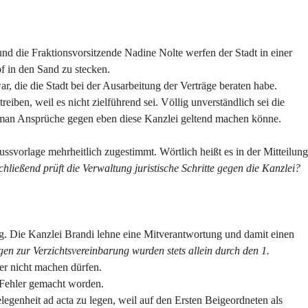
d die Fraktionsvorsitzende Nadine Nolte werfen der Stadt in einer
f in den Sand zu stecken.
ar, die die Stadt bei der Ausarbeitung der Verträge beraten habe.
eiben, weil es nicht zielführend sei. Völlig unverständlich sei die
b man Ansprüche gegen eben diese Kanzlei geltend machen könne.
svorlage mehrheitlich zugestimmt. Wörtlich heißt es in der Mitteilung
hließend prüft die Verwaltung juristische Schritte gegen die Kanzlei?
ng. Die Kanzlei Brandi lehne eine Mitverantwortung und damit einen
n zur Verzichtsvereinbarung wurden stets allein durch den 1.
ler nicht machen dürfen.
 Fehler gemacht worden.
egenheit ad acta zu legen, weil auf den Ersten Beigeordneten als