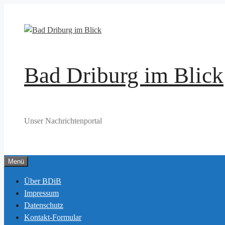
Zum
Inhalt
springen
Bad Driburg im Blick
Unser Nachrichtenportal
Menü
Über BDiB
Impressum
Datenschutz
Kontakt-Formular