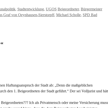
Schlagwörter
alpolitik
,
Stadtentwicklung
,
UGOS
Beigeordneter
,
Bürgermeister
s Graf von Oeynhausen-Sierstorpff
,
Michael Scholle
,
SPD Bad
?“
inen Haftungsanspruch der Stadt ab: „Denn die maßgeblichen
ch den 1. Beigeordneten der Stadt geführt.“ Der sei Volljurist und hät
 Beigeordneten??? Ich als Privatmensch oder meine Versicherung muss