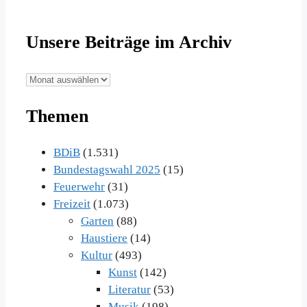
Unsere Beiträge im Archiv
Unsere
Beiträge
Themen
im
Archiv
BDiB
(1.531)
Bundestagswahl 2025
(15)
Feuerwehr
(31)
Freizeit
(1.073)
Garten
(88)
Haustiere
(14)
Kultur
(493)
Kunst
(142)
Literatur
(53)
Musik
(198)