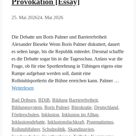
Provokation [Essay]
25. Mai 2026
24. Mai 2026
Die Debatte um Boris Palmer und Barrierefreiheit
Alexander Bieseke Wenn Boris Palmer diskutiert, dauert
es selten lange, bis die Republik mitredet. Diesmal schaffte
es die Debatte sogar bis in die Tagesschau. Anlass war die
Frage, ob für eine Sportlerehrung in Tübingen eigens eine
Rampe aufgebaut werden soll, damit eine
Rollstuhlsportlerin die Bühne erreichen kann. Palmer …
Weiterlesen
Kategorien
Schlagwörter
Bad Driburg
,
BDiB
,
Bildung
Barrierefreiheit
,
Bildungssystem
,
Boris Palmer
,
Bürokratie
,
Deutschland
,
Förderschulen
,
Inklusion
,
Inklusion im Alltag
,
Inklusionsdebatte
,
Inklusionsfachkraft
,
Pragmatismus
,
Rollstuhlfahrer
,
Schulpolitik
,
Skandinavien
,