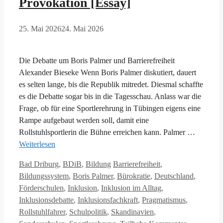
Provokation [Essay]
25. Mai 2026
24. Mai 2026
Die Debatte um Boris Palmer und Barrierefreiheit
Alexander Bieseke Wenn Boris Palmer diskutiert, dauert
es selten lange, bis die Republik mitredet. Diesmal schaffte
es die Debatte sogar bis in die Tagesschau. Anlass war die
Frage, ob für eine Sportlerehrung in Tübingen eigens eine
Rampe aufgebaut werden soll, damit eine
Rollstuhlsportlerin die Bühne erreichen kann. Palmer …
Weiterlesen
Kategorien
Schlagwörter
Bad Driburg
,
BDiB
,
Bildung
Barrierefreiheit
,
Bildungssystem
,
Boris Palmer
,
Bürokratie
,
Deutschland
,
Förderschulen
,
Inklusion
,
Inklusion im Alltag
,
Inklusionsdebatte
,
Inklusionsfachkraft
,
Pragmatismus
,
Rollstuhlfahrer
,
Schulpolitik
,
Skandinavien
,