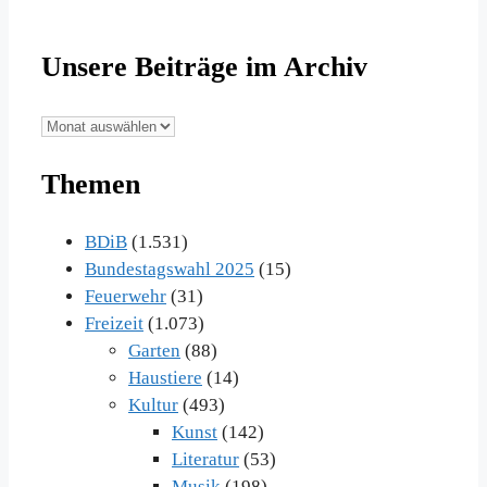
Unsere Beiträge im Archiv
Unsere
Beiträge
Themen
im
Archiv
BDiB
(1.531)
Bundestagswahl 2025
(15)
Feuerwehr
(31)
Freizeit
(1.073)
Garten
(88)
Haustiere
(14)
Kultur
(493)
Kunst
(142)
Literatur
(53)
Musik
(198)