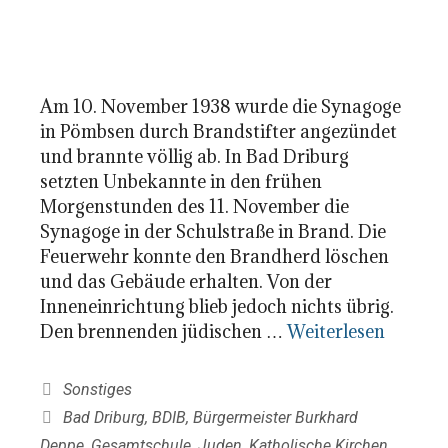
Am 10. November 1938 wurde die Synagoge
in Pömbsen durch Brandstifter angezündet
und brannte völlig ab. In Bad Driburg
setzten Unbekannte in den frühen
Morgenstunden des 11. November die
Synagoge in der Schulstraße in Brand. Die
Feuerwehr konnte den Brandherd löschen
und das Gebäude erhalten. Von der
Inneneinrichtung blieb jedoch nichts übrig.
Den brennenden jüdischen …
Weiterlesen
Kategorien
Sonstiges
Schlagwörter
Bad Driburg
,
BDIB
,
Bürgermeister Burkhard
Deppe
,
Gesamtschule
,
Juden
,
Katholische Kirchen
,