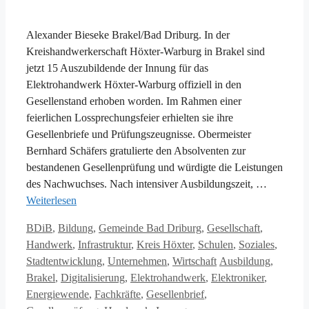
Alexander Bieseke Brakel/Bad Driburg. In der
Kreishandwerkerschaft Höxter-Warburg in Brakel sind
jetzt 15 Auszubildende der Innung für das
Elektrohandwerk Höxter-Warburg offiziell in den
Gesellenstand erhoben worden. Im Rahmen einer
feierlichen Lossprechungsfeier erhielten sie ihre
Gesellenbriefe und Prüfungszeugnisse. Obermeister
Bernhard Schäfers gratulierte den Absolventen zur
bestandenen Gesellenprüfung und würdigte die Leistungen
des Nachwuchses. Nach intensiver Ausbildungszeit, …
Weiterlesen
Kategorien
BDiB
,
Bildung
,
Gemeinde Bad Driburg
,
Gesellschaft
,
Handwerk
,
Infrastruktur
,
Kreis Höxter
,
Schulen
,
Soziales
,
Schlagwörter
Stadtentwicklung
,
Unternehmen
,
Wirtschaft
Ausbildung
,
Brakel
,
Digitalisierung
,
Elektrohandwerk
,
Elektroniker
,
Energiewende
,
Fachkräfte
,
Gesellenbrief
,