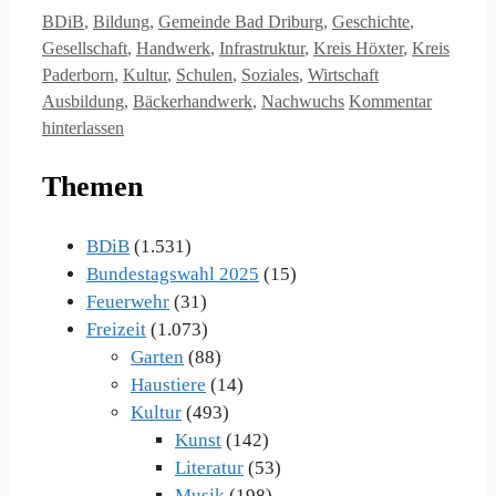
Kategorien
BDiB
,
Bildung
,
Gemeinde Bad Driburg
,
Geschichte
,
Gesellschaft
,
Handwerk
,
Infrastruktur
,
Kreis Höxter
,
Kreis
Schlagwörter
Paderborn
,
Kultur
,
Schulen
,
Soziales
,
Wirtschaft
Ausbildung
,
Bäckerhandwerk
,
Nachwuchs
Kommentar
hinterlassen
Themen
BDiB
(1.531)
Bundestagswahl 2025
(15)
Feuerwehr
(31)
Freizeit
(1.073)
Garten
(88)
Haustiere
(14)
Kultur
(493)
Kunst
(142)
Literatur
(53)
Musik
(198)