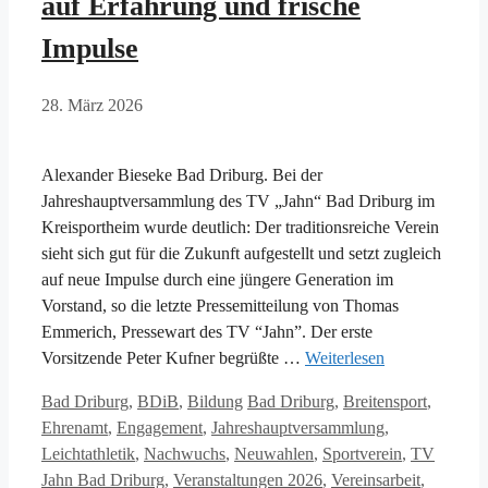
auf Erfahrung und frische
Impulse
28. März 2026
Alexander Bieseke Bad Driburg. Bei der
Jahreshauptversammlung des TV „Jahn“ Bad Driburg im
Kreisportheim wurde deutlich: Der traditionsreiche Verein
sieht sich gut für die Zukunft aufgestellt und setzt zugleich
auf neue Impulse durch eine jüngere Generation im
Vorstand, so die letzte Pressemitteilung von Thomas
Emmerich, Pressewart des TV “Jahn”. Der erste
Vorsitzende Peter Kufner begrüßte …
Weiterlesen
Kategorien
Schlagwörter
Bad Driburg
,
BDiB
,
Bildung
Bad Driburg
,
Breitensport
,
Ehrenamt
,
Engagement
,
Jahreshauptversammlung
,
Leichtathletik
,
Nachwuchs
,
Neuwahlen
,
Sportverein
,
TV
Jahn Bad Driburg
,
Veranstaltungen 2026
,
Vereinsarbeit
,