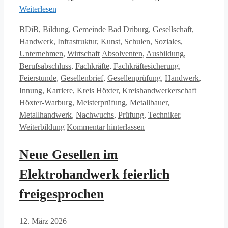
Weiterlesen
Kategorien
BDiB
,
Bildung
,
Gemeinde Bad Driburg
,
Gesellschaft
,
Handwerk
,
Infrastruktur
,
Kunst
,
Schulen
,
Soziales
,
Schlagwörter
Unternehmen
,
Wirtschaft
Absolventen
,
Ausbildung
,
Berufsabschluss
,
Fachkräfte
,
Fachkräftesicherung
,
Feierstunde
,
Gesellenbrief
,
Gesellenprüfung
,
Handwerk
,
Innung
,
Karriere
,
Kreis Höxter
,
Kreishandwerkerschaft
Höxter-Warburg
,
Meisterprüfung
,
Metallbauer
,
Metallhandwerk
,
Nachwuchs
,
Prüfung
,
Techniker
,
Weiterbildung
Kommentar hinterlassen
Neue Gesellen im
Elektrohandwerk feierlich
freigesprochen
12. März 2026