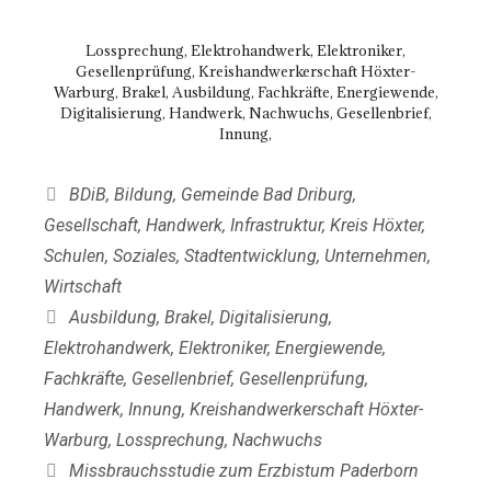
Lossprechung, Elektrohandwerk, Elektroniker,
Gesellenprüfung, Kreishandwerkerschaft Höxter-
Warburg, Brakel, Ausbildung, Fachkräfte, Energiewende,
Digitalisierung, Handwerk, Nachwuchs, Gesellenbrief,
Innung,
Kategorien
BDiB
,
Bildung
,
Gemeinde Bad Driburg
,
Gesellschaft
,
Handwerk
,
Infrastruktur
,
Kreis Höxter
,
Schulen
,
Soziales
,
Stadtentwicklung
,
Unternehmen
,
Wirtschaft
Schlagwörter
Ausbildung
,
Brakel
,
Digitalisierung
,
Elektrohandwerk
,
Elektroniker
,
Energiewende
,
Fachkräfte
,
Gesellenbrief
,
Gesellenprüfung
,
Handwerk
,
Innung
,
Kreishandwerkerschaft Höxter-
Warburg
,
Lossprechung
,
Nachwuchs
Missbrauchsstudie zum Erzbistum Paderborn