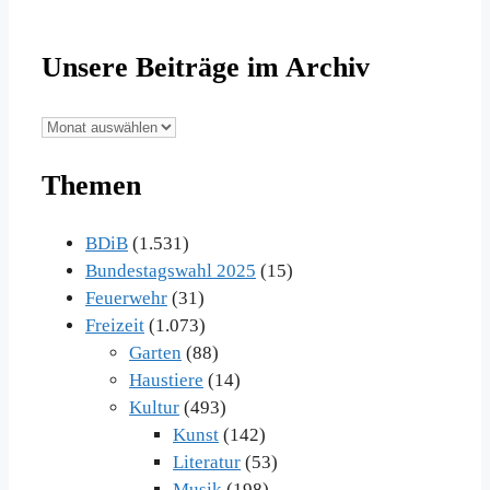
Unsere Beiträge im Archiv
Unsere
Beiträge
Themen
im
Archiv
BDiB
(1.531)
Bundestagswahl 2025
(15)
Feuerwehr
(31)
Freizeit
(1.073)
Garten
(88)
Haustiere
(14)
Kultur
(493)
Kunst
(142)
Literatur
(53)
Musik
(198)