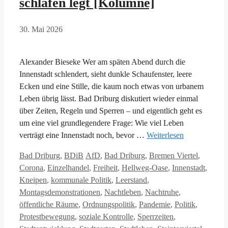
schlafen legt [Kolumne]
30. Mai 2026
Alexander Bieseke Wer am späten Abend durch die
Innenstadt schlendert, sieht dunkle Schaufenster, leere
Ecken und eine Stille, die kaum noch etwas von urbanem
Leben übrig lässt. Bad Driburg diskutiert wieder einmal
über Zeiten, Regeln und Sperren – und eigentlich geht es
um eine viel grundlegendere Frage: Wie viel Leben
verträgt eine Innenstadt noch, bevor …
Weiterlesen
Kategorien
Schlagwörter
Bad Driburg
,
BDiB
AfD
,
Bad Driburg
,
Bremen Viertel
,
Corona
,
Einzelhandel
,
Freiheit
,
Hellweg-Oase
,
Innenstadt
,
Kneipen
,
kommunale Politik
,
Leerstand
,
Montagsdemonstrationen
,
Nachtleben
,
Nachtruhe
,
öffentliche Räume
,
Ordnungspolitik
,
Pandemie
,
Politik
,
Protestbewegung
,
soziale Kontrolle
,
Sperrzeiten
,