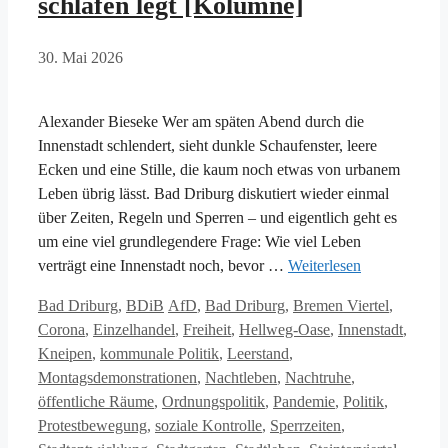
schlafen legt [Kolumne]
30. Mai 2026
Alexander Bieseke Wer am späten Abend durch die
Innenstadt schlendert, sieht dunkle Schaufenster, leere
Ecken und eine Stille, die kaum noch etwas von urbanem
Leben übrig lässt. Bad Driburg diskutiert wieder einmal
über Zeiten, Regeln und Sperren – und eigentlich geht es
um eine viel grundlegendere Frage: Wie viel Leben
verträgt eine Innenstadt noch, bevor …
Weiterlesen
Kategorien
Schlagwörter
Bad Driburg
,
BDiB
AfD
,
Bad Driburg
,
Bremen Viertel
,
Corona
,
Einzelhandel
,
Freiheit
,
Hellweg-Oase
,
Innenstadt
,
Kneipen
,
kommunale Politik
,
Leerstand
,
Montagsdemonstrationen
,
Nachtleben
,
Nachtruhe
,
öffentliche Räume
,
Ordnungspolitik
,
Pandemie
,
Politik
,
Protestbewegung
,
soziale Kontrolle
,
Sperrzeiten
,