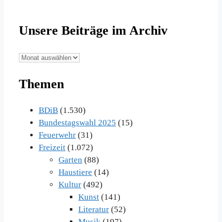
Unsere Beiträge im Archiv
Unsere
Beiträge
Themen
im
Archiv
BDiB
(1.530)
Bundestagswahl 2025
(15)
Feuerwehr
(31)
Freizeit
(1.072)
Garten
(88)
Haustiere
(14)
Kultur
(492)
Kunst
(141)
Literatur
(52)
Musik
(197)