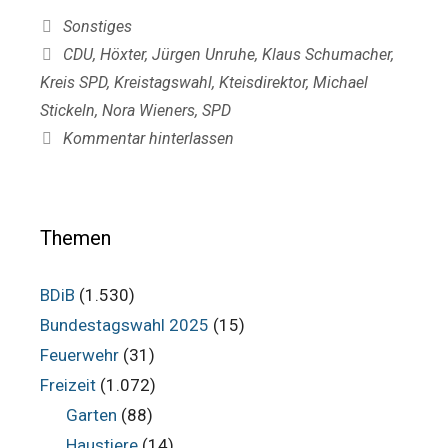
Kategorien
Sonstiges
Schlagwörter
CDU
,
Höxter
,
Jürgen Unruhe
,
Klaus Schumacher
,
Kreis SPD
,
Kreistagswahl
,
Kteisdirektor
,
Michael
Stickeln
,
Nora Wieners
,
SPD
Kommentar hinterlassen
Themen
BDiB
(1.530)
Bundestagswahl 2025
(15)
Feuerwehr
(31)
Freizeit
(1.072)
Garten
(88)
Haustiere
(14)