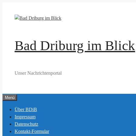
Zum
Inhalt
springen
Bad Driburg im Blick
Unser Nachrichtenportal
Menü
Über BDiB
Impressum
Datenschutz
Kontakt-Formular