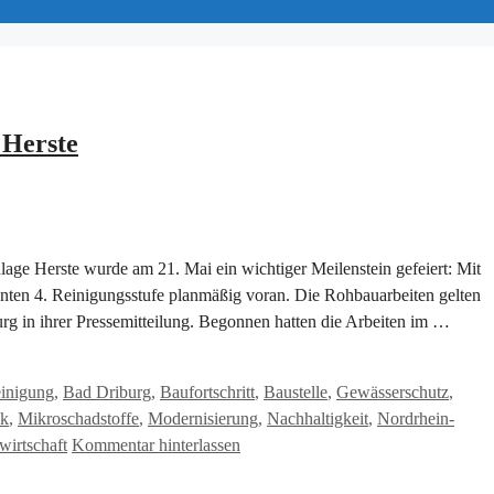
 Herste
ge Herste wurde am 21. Mai ein wichtiger Meilenstein gefeiert: Mit
nnten 4. Reinigungsstufe planmäßig voran. Die Rohbauarbeiten gelten
urg in ihrer Pressemitteilung. Begonnen hatten die Arbeiten im …
inigung
,
Bad Driburg
,
Baufortschritt
,
Baustelle
,
Gewässerschutz
,
ik
,
Mikroschadstoffe
,
Modernisierung
,
Nachhaltigkeit
,
Nordrhein-
wirtschaft
Kommentar hinterlassen