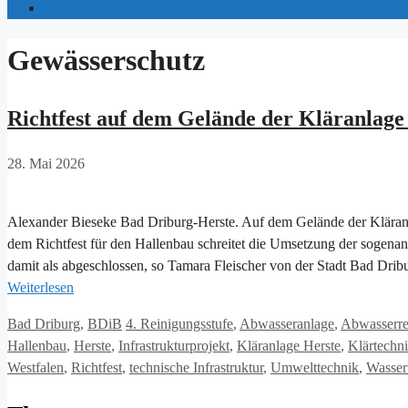
Gewässerschutz
Richtfest auf dem Gelände der Kläranlage
28. Mai 2026
Alexander Bieseke Bad Driburg-Herste. Auf dem Gelände der Kläranla
dem Richtfest für den Hallenbau schreitet die Umsetzung der sogena
damit als abgeschlossen, so Tamara Fleischer von der Stadt Bad Drib
Weiterlesen
Kategorien
Schlagwörter
Bad Driburg
,
BDiB
4. Reinigungsstufe
,
Abwasseranlage
,
Abwasserre
Hallenbau
,
Herste
,
Infrastrukturprojekt
,
Kläranlage Herste
,
Klärtechn
Westfalen
,
Richtfest
,
technische Infrastruktur
,
Umwelttechnik
,
Wasser