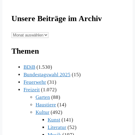
Unsere Beiträge im Archiv
Unsere
Beiträge
Themen
im
Archiv
BDiB
(1.530)
Bundestagswahl 2025
(15)
Feuerwehr
(31)
Freizeit
(1.072)
Garten
(88)
Haustiere
(14)
Kultur
(492)
Kunst
(141)
Literatur
(52)
Musik
(197)