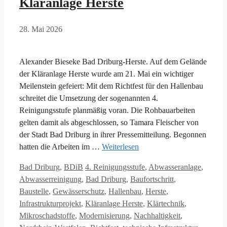
Kläranlage Herste
28. Mai 2026
Alexander Bieseke Bad Driburg-Herste. Auf dem Gelände
der Kläranlage Herste wurde am 21. Mai ein wichtiger
Meilenstein gefeiert: Mit dem Richtfest für den Hallenbau
schreitet die Umsetzung der sogenannten 4.
Reinigungsstufe planmäßig voran. Die Rohbauarbeiten
gelten damit als abgeschlossen, so Tamara Fleischer von
der Stadt Bad Driburg in ihrer Pressemitteilung. Begonnen
hatten die Arbeiten im …
Weiterlesen
Kategorien
Schlagwörter
Bad Driburg
,
BDiB
4. Reinigungsstufe
,
Abwasseranlage
,
Abwasserreinigung
,
Bad Driburg
,
Baufortschritt
,
Baustelle
,
Gewässerschutz
,
Hallenbau
,
Herste
,
Infrastrukturprojekt
,
Kläranlage Herste
,
Klärtechnik
,
Mikroschadstoffe
,
Modernisierung
,
Nachhaltigkeit
,