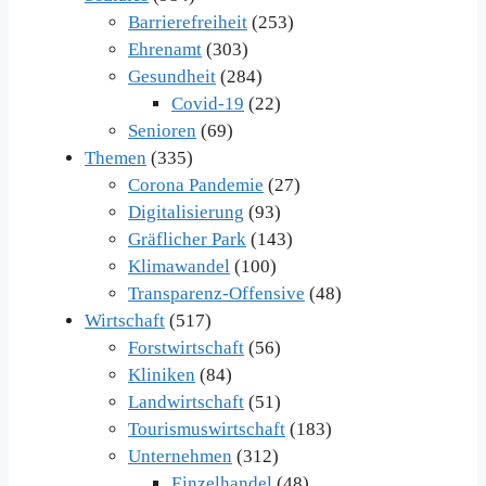
Barrierefreiheit
(253)
Ehrenamt
(303)
Gesundheit
(284)
Covid-19
(22)
Senioren
(69)
Themen
(335)
Corona Pandemie
(27)
Digitalisierung
(93)
Gräflicher Park
(143)
Klimawandel
(100)
Transparenz-Offensive
(48)
Wirtschaft
(517)
Forstwirtschaft
(56)
Kliniken
(84)
Landwirtschaft
(51)
Tourismuswirtschaft
(183)
Unternehmen
(312)
Einzelhandel
(48)