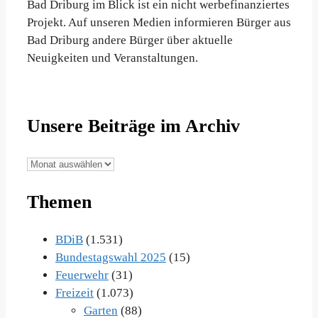
Bad Driburg im Blick ist ein nicht werbefinanziertes
Projekt. Auf unseren Medien informieren Bürger aus
Bad Driburg andere Bürger über aktuelle
Neuigkeiten und Veranstaltungen.
Unsere Beiträge im Archiv
Unsere
Beiträge
Themen
im
Archiv
BDiB
(1.531)
Bundestagswahl 2025
(15)
Feuerwehr
(31)
Freizeit
(1.073)
Garten
(88)