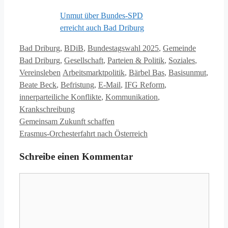
Unmut über Bundes-SPD
erreicht auch Bad Driburg
Kategorien
Bad Driburg
,
BDiB
,
Bundestagswahl 2025
,
Gemeinde
Bad Driburg
,
Gesellschaft
,
Parteien & Politik
,
Soziales
,
Schlagwörter
Vereinsleben
Arbeitsmarktpolitik
,
Bärbel Bas
,
Basisunmut
,
Beate Beck
,
Befristung
,
E-Mail
,
IFG Reform
,
innerparteiliche Konflikte
,
Kommunikation
,
Krankschreibung
Gemeinsam Zukunft schaffen
Erasmus-Orchesterfahrt nach Österreich
Schreibe einen Kommentar
Kommentar