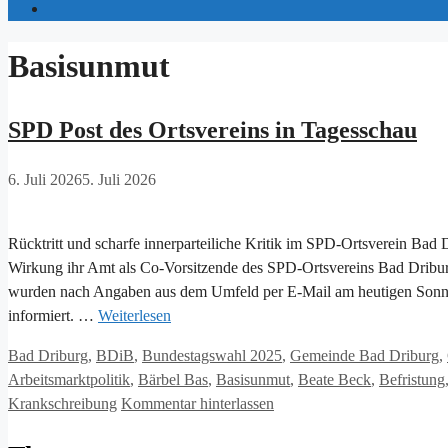
Basisunmut
SPD Post des Ortsvereins in Tagesschau
6. Juli 2026
5. Juli 2026
Rücktritt und scharfe innerparteiliche Kritik im SPD-Ortsverein Bad
Wirkung ihr Amt als Co-Vorsitzende des SPD-Ortsvereins Bad Driburg
wurden nach Angaben aus dem Umfeld per E-Mail am heutigen Sonn
informiert. …
Weiterlesen
Kategorien
Bad Driburg
,
BDiB
,
Bundestagswahl 2025
,
Gemeinde Bad Driburg
,
Arbeitsmarktpolitik
,
Bärbel Bas
,
Basisunmut
,
Beate Beck
,
Befristung
Krankschreibung
Kommentar hinterlassen