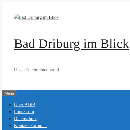
Zum
Inhalt
springen
Bad Driburg im Blick
Unser Nachrichtenportal
Menü
Über BDiB
Impressum
Datenschutz
Kontakt-Formular