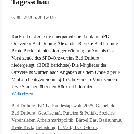
Tagesschau
6. Juli 2026
5. Juli 2026
Rücktritt und scharfe innerparteiliche Kritik im SPD-
Ortsverein Bad Driburg Alexander Bieseke Bad Driburg.
Beate Beck hat mit sofortiger Wirkung ihr Amt als Co-
Vorsitzende des SPD-Ortsvereins Bad Driburg
niedergelegt. (BDiB berichtete) Die Mitglieder des
Ortsvereins wurden nach Angaben aus dem Umfeld per E-
Mail am heutigen Sonntag 15 Uhr von Co-Vorsitzendem
Uwe Sammert über den Rücktritt informiert. …
Weiterlesen
Kategorien
Bad Driburg
,
BDiB
,
Bundestagswahl 2025
,
Gemeinde
Bad Driburg
,
Gesellschaft
,
Parteien & Politik
,
Soziales
,
Schlagwörter
Vereinsleben
Arbeitsmarktpolitik
,
Bärbel Bas
,
Basisunmut
,
Beate Beck
,
Befristung
,
E-Mail
,
IFG Reform
,