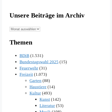
Unsere Beiträge im Archiv
Unsere
Beiträge
Themen
im
Archiv
BDiB
(1.531)
Bundestagswahl 2025
(15)
Feuerwehr
(31)
Freizeit
(1.073)
Garten
(88)
Haustiere
(14)
Kultur
(493)
Kunst
(142)
Literatur
(53)
Musik
(198)