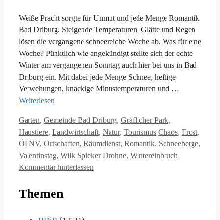
Weiße Pracht sorgte für Unmut und jede Menge Romantik
Bad Driburg. Steigende Temperaturen, Glätte und Regen
lösen die vergangene schneereiche Woche ab. Was für eine
Woche? Pünktlich wie angekündigt stellte sich der echte
Winter am vergangenen Sonntag auch hier bei uns in Bad
Driburg ein. Mit dabei jede Menge Schnee, heftige
Verwehungen, knackige Minustemperaturen und …
Weiterlesen
Kategorien
Garten
,
Gemeinde Bad Driburg
,
Gräflicher Park
,
Schlagwörter
Haustiere
,
Landwirtschaft
,
Natur
,
Tourismus
Chaos
,
Frost
,
ÖPNV
,
Ortschaften
,
Räumdienst
,
Romantik
,
Schneeberge
,
Valentinstag
,
Wilk Spieker Drohne
,
Wintereinbruch
Kommentar hinterlassen
Themen