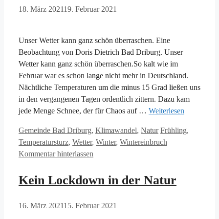
18. März 2021
19. Februar 2021
Unser Wetter kann ganz schön überraschen. Eine
Beobachtung von Doris Dietrich Bad Driburg. Unser
Wetter kann ganz schön überraschen.So kalt wie im
Februar war es schon lange nicht mehr in Deutschland.
Nächtliche Temperaturen um die minus 15 Grad ließen uns
in den vergangenen Tagen ordentlich zittern. Dazu kam
jede Menge Schnee, der für Chaos auf …
Weiterlesen
Kategorien
Schlagwörter
Gemeinde Bad Driburg
,
Klimawandel
,
Natur
Frühling
,
Temperatursturz
,
Wetter
,
Winter
,
Wintereinbruch
Kommentar hinterlassen
Kein Lockdown in der Natur
16. März 2021
15. Februar 2021