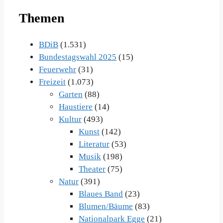
Beiträge
Themen
im
Archiv
BDiB
(1.531)
Bundestagswahl 2025
(15)
Feuerwehr
(31)
Freizeit
(1.073)
Garten
(88)
Haustiere
(14)
Kultur
(493)
Kunst
(142)
Literatur
(53)
Musik
(198)
Theater
(75)
Natur
(391)
Blaues Band
(23)
Blumen/Bäume
(83)
Nationalpark Egge
(21)