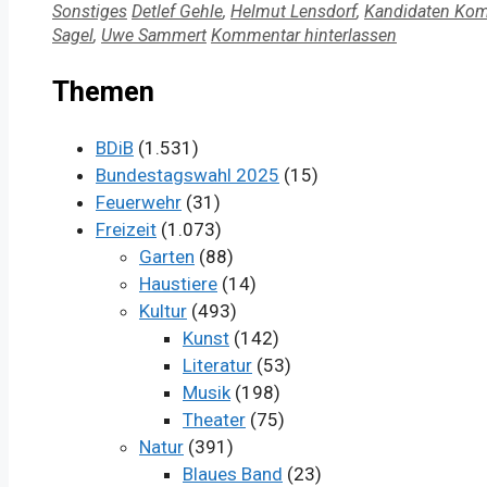
Kategorien
Schlagwörter
Sonstiges
Detlef Gehle
,
Helmut Lensdorf
,
Kandidaten Ko
Sagel
,
Uwe Sammert
Kommentar hinterlassen
Themen
BDiB
(1.531)
Bundestagswahl 2025
(15)
Feuerwehr
(31)
Freizeit
(1.073)
Garten
(88)
Haustiere
(14)
Kultur
(493)
Kunst
(142)
Literatur
(53)
Musik
(198)
Theater
(75)
Natur
(391)
Blaues Band
(23)