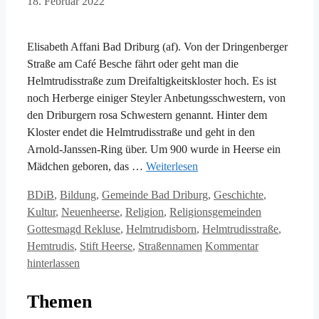
18. Februar 2022
Elisabeth Affani Bad Driburg (af). Von der Dringenberger
Straße am Café Besche fährt oder geht man die
Helmtrudisstraße zum Dreifaltigkeitskloster hoch. Es ist
noch Herberge einiger Steyler Anbetungsschwestern, von
den Driburgern rosa Schwestern genannt. Hinter dem
Kloster endet die Helmtrudisstraße und geht in den
Arnold-Janssen-Ring über. Um 900 wurde in Heerse ein
Mädchen geboren, das …
Weiterlesen
Kategorien
BDiB
,
Bildung
,
Gemeinde Bad Driburg
,
Geschichte
,
Schlagwörte
Kultur
,
Neuenheerse
,
Religion
,
Religionsgemeinden
Gottesmagd Rekluse
,
Helmtrudisborn
,
Helmtrudisstraße
,
Hemtrudis
,
Stift Heerse
,
Straßennamen
Kommentar
hinterlassen
Themen