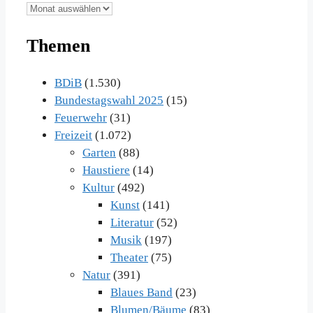
Unsere
Beiträge
Themen
im
Archiv
BDiB
(1.530)
Bundestagswahl 2025
(15)
Feuerwehr
(31)
Freizeit
(1.072)
Garten
(88)
Haustiere
(14)
Kultur
(492)
Kunst
(141)
Literatur
(52)
Musik
(197)
Theater
(75)
Natur
(391)
Blaues Band
(23)
Blumen/Bäume
(83)