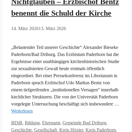
Nichtglauben – Erzbischof Bentz
benennt die Schuld der Kirche
14. März 2026
13. März 2026
„Belastender Teil unserer Geschichte“ Alexander Bieseke
Paderborn/Bad Driburg. Das Erzbistum Paderborn hat die
Ergebnisse einer unabhängigen kirchenhistorischen Studie
zur sexualisierten Gewalt heute erstmals öffentlich
eingeordnet. Bei einer Pressekonferenz im Liborianum in
Paderborn sprach Erzbischof Udo Markus Bentz von
einem tiefgreifenden „institutionellen Versagen“ innerhalb
kirchlicher Strukturen. Die von der Universität Paderborn
vorgelegte Untersuchung beschäftigt sich insbesondere …
Weiterlesen
Kategorien
BDiB
,
Bildung
,
Ehrenamt
,
Gemeinde Bad Driburg
,
Geschichte
,
Gesellschaft
,
Kreis Höxter
,
Kreis Paderborn
,