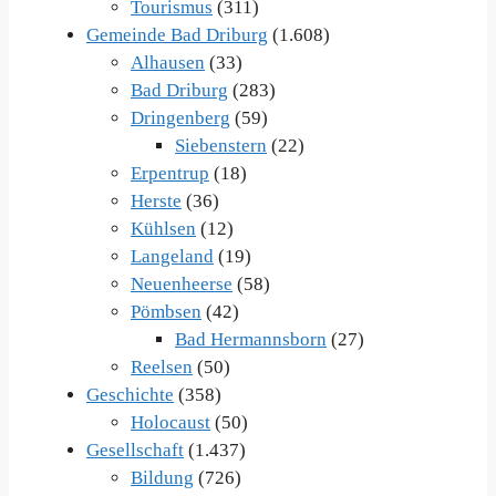
Tourismus
(311)
Gemeinde Bad Driburg
(1.608)
Alhausen
(33)
Bad Driburg
(283)
Dringenberg
(59)
Siebenstern
(22)
Erpentrup
(18)
Herste
(36)
Kühlsen
(12)
Langeland
(19)
Neuenheerse
(58)
Pömbsen
(42)
Bad Hermannsborn
(27)
Reelsen
(50)
Geschichte
(358)
Holocaust
(50)
Gesellschaft
(1.437)
Bildung
(726)