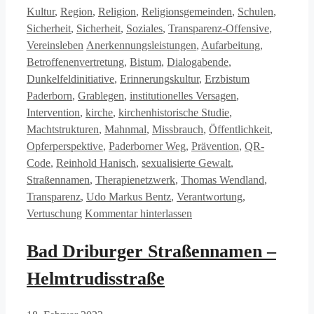
Kultur
,
Region
,
Religion
,
Religionsgemeinden
,
Schulen
,
Sicherheit
,
Sicherheit
,
Soziales
,
Transparenz-Offensive
,
Schlagwörter
Vereinsleben
Anerkennungsleistungen
,
Aufarbeitung
,
Betroffenenvertretung
,
Bistum
,
Dialogabende
,
Dunkelfeldinitiative
,
Erinnerungskultur
,
Erzbistum
Paderborn
,
Grablegen
,
institutionelles Versagen
,
Intervention
,
kirche
,
kirchenhistorische Studie
,
Machtstrukturen
,
Mahnmal
,
Missbrauch
,
Öffentlichkeit
,
Opferperspektive
,
Paderborner Weg
,
Prävention
,
QR-
Code
,
Reinhold Hanisch
,
sexualisierte Gewalt
,
Straßennamen
,
Therapienetzwerk
,
Thomas Wendland
,
Transparenz
,
Udo Markus Bentz
,
Verantwortung
,
Vertuschung
Kommentar hinterlassen
Bad Driburger Straßennamen –
Helmtrudisstraße