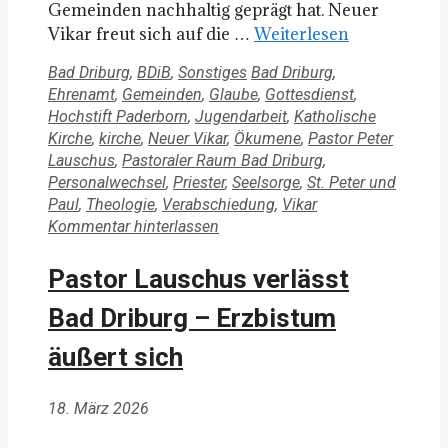
Gemeinden nachhaltig geprägt hat. Neuer
Vikar freut sich auf die …
Weiterlesen
Kategorien
Schlagwörter
Bad Driburg
,
BDiB
,
Sonstiges
Bad Driburg
,
Ehrenamt
,
Gemeinden
,
Glaube
,
Gottesdienst
,
Hochstift Paderborn
,
Jugendarbeit
,
Katholische
Kirche
,
kirche
,
Neuer Vikar
,
Ökumene
,
Pastor Peter
Lauschus
,
Pastoraler Raum Bad Driburg
,
Personalwechsel
,
Priester
,
Seelsorge
,
St. Peter und
Paul
,
Theologie
,
Verabschiedung
,
Vikar
Kommentar hinterlassen
Pastor Lauschus verlässt
Bad Driburg – Erzbistum
äußert sich
18. März 2026