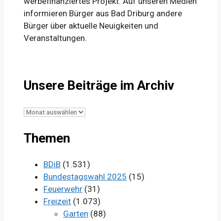
werbefinanziertes Projekt. Auf unseren Medien
informieren Bürger aus Bad Driburg andere
Bürger über aktuelle Neuigkeiten und
Veranstaltungen.
Unsere Beiträge im Archiv
Unsere
Beiträge
Themen
im
Archiv
BDiB
(1.531)
Bundestagswahl 2025
(15)
Feuerwehr
(31)
Freizeit
(1.073)
Garten
(88)