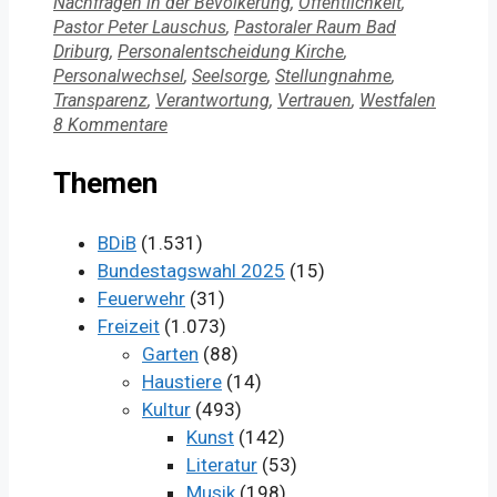
Nachfragen in der Bevölkerung
,
Öffentlichkeit
,
Pastor Peter Lauschus
,
Pastoraler Raum Bad
Driburg
,
Personalentscheidung Kirche
,
Personalwechsel
,
Seelsorge
,
Stellungnahme
,
Transparenz
,
Verantwortung
,
Vertrauen
,
Westfalen
8 Kommentare
Themen
BDiB
(1.531)
Bundestagswahl 2025
(15)
Feuerwehr
(31)
Freizeit
(1.073)
Garten
(88)
Haustiere
(14)
Kultur
(493)
Kunst
(142)
Literatur
(53)
Musik
(198)